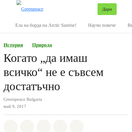
В
Дари
Меню
Ела на борда на Arctic Sunrise!
Научи повече
В
История
Природа
Когато „да имаш
всичко“ не е съвсем
достатъчно
Greenpeace Bulgaria
май 9, 2017
Споделете на Whatsapp
Споделете на Facebook
Споделете на Twitter
Споделете чрез Email
Share on Bluesky