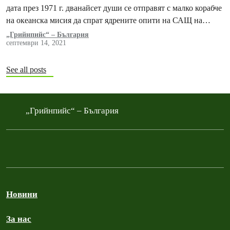
дата през 1971 г. дванайсет души се отправят с малко корабче
на океанска мисия да спрат ядрените опити на САЩ на
остров…
„Грийнпийс“ – България
септември 14, 2021
See all posts
„Грийнпийс“ – България
Новини
За нас