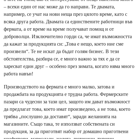
– всеки един от нас може да го направи. Те двамата,
например, се учат на нови неща през цялото време, като с
всяка друга работа. Двамата са единствените работници във
фермата, а от време на време получават помощ и от
доброволци. Изключително горди са, че имат възможността
да кажат за продукцията си: „Това е нещо, което ние сме
произвели“. Те не искат да бъдат голям бизнес. В тези
обстоятелства, разбира се, е много важно за тях е да се
харесват един друг – особено през зимата, когато няма много
работа навън!
Производството на фермата е много малко, затова и
продажбата на продукцията е трудна работа. Фермерските
пазари са чудесни за тази цел, защото им дават възможност
да предлагат това, което имат произведено, а не това, което
трябва „послушно да доставят“, заради желанията на
магазините. Също така, те използват собствената си
продукция, за да приготвят набор от домашно приготвени
конфитюри, мармалади, желета, лютеници, туршии,