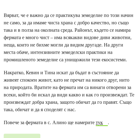
Вярват, че е важно да се практикува земеделие по този начин
не само, за да имаме чиста храна с добро качество, но също
така и в полза на околната среда. Районът, където се намира
фермата е много чист – има всякакви видове диви животни,
неща, които не бихме могли да видим другаде. На други
места обаче, интензивните земеделски практики на
промишленото земеделие са унищожили тези екосистеми.
Накратко, Кевин и Тина искат да бъдат в състояние да
живеят спокоен живот, като не пречат на никого друг, нито
на природата. Вратите на фермата им са винаги отворени за
всеки, който би искал да види какво и как го произвеждат. Те
произвеждат добра храна, защото обичат да го правят. Също
така, обичат и да я споделят с нас.
Повече за фермата в с. Алино ще намерите
тук
.