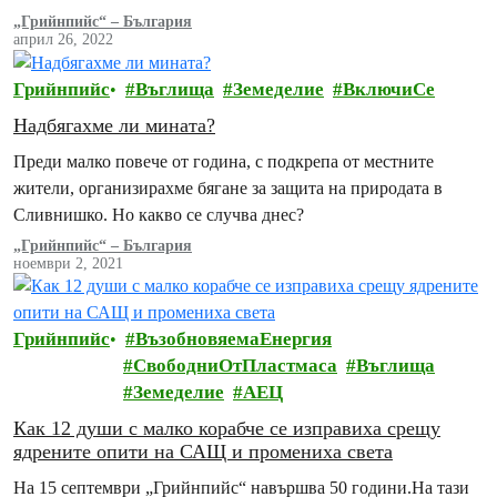
представя специално колекционерско издание на
„Грийнпийс“ – България
април 26, 2022
фотокнигата Greenpeace Views.
Грийнпийс
Въглища
Земеделие
ВключиСе
Надбягахме ли мината?
Преди малко повече от година, с подкрепа от местните
жители, организирахме бягане за защита на природата в
Сливнишко. Но какво се случва днес?
„Грийнпийс“ – България
ноември 2, 2021
Грийнпийс
ВъзобновяемаЕнергия
СвободниОтПластмаса
Въглища
Земеделие
АЕЦ
Как 12 души с малко корабче се изправиха срещу
ядрените опити на САЩ и промениха света
На 15 септември „Грийнпийс“ навършва 50 години.На тази