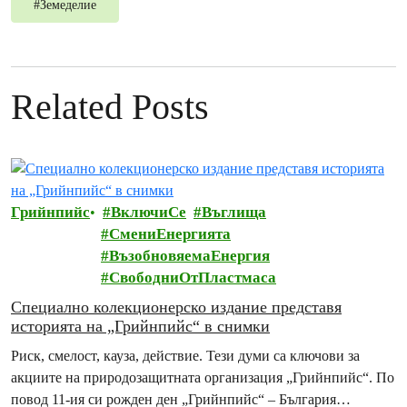
#
Земеделие
Related Posts
Грийнпийс
ВключиСе
Въглища
СмениЕнергията
ВъзобновяемаЕнергия
СвободниОтПластмаса
Специално колекционерско издание представя
историята на „Грийнпийс“ в снимки
Риск, смелост, кауза, действие. Тези думи са ключови за
акциите на природозащитната организация „Грийнпийс“. По
повод 11-ия си рожден ден „Грийнпийс“ – България