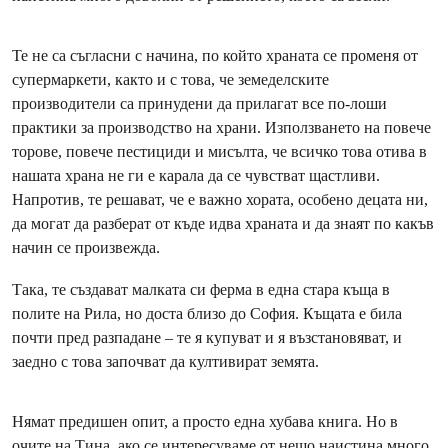
Те не са съгласни с начина, по който храната се променя от
супермаркети, както и с това, че земеделските
производители са принудени да прилагат все по-лоши
практики за производство на храни. Използването на повече
торове, повече пестициди и мисълта, че всичко това отива в
нашата храна не ги е карала да се чувстват щастливи.
Напротив, те решават, че е важно хората, особено децата ни,
да могат да разберат от къде идва храната и да знаят по какъв
начин се произвежда.
Така, те създават малката си ферма в една стара къща в
полите на Рила, но доста близо до София. Къщата е била
почти пред разпадане – те я купуват и я възстановяват, и
заедно с това започват да култивират земята.
Нямат предишен опит, а просто една хубава книга. Но в
очите на Тина, ако се интересуваме от нещо наистина много