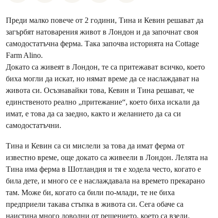
Преди малко повече от 2 години, Тина и Кевин решават да
загърбят натоварения живот в Лондон и да започнат своя
самодостатъчна ферма. Така започва историята на Cottage
Farm Alino.
Докато са живеят в Лондон, те са притежават всичко, което
биха могли да искат, но нямат време да се наслаждават на
живота си. Осъзнавайки това, Кевин и Тина решават, че
единственото реално „притежание“, което биха искали да
имат, е това да са заедно, както и желанието да са си
самодостатъчни.
Тина и Кевин са си мислели за това да имат ферма от
известно време, още докато са живеели в Лондон. Лелята на
Тина има ферма в Шотландия и тя е ходела често, когато е
била дете, и много се е наслаждавала на времето прекарано
там. Може би, когато са били по-млади, те не биха
предприели такава стъпка в живота си. Сега обаче са
наистина много доволни от решението, което са взели.