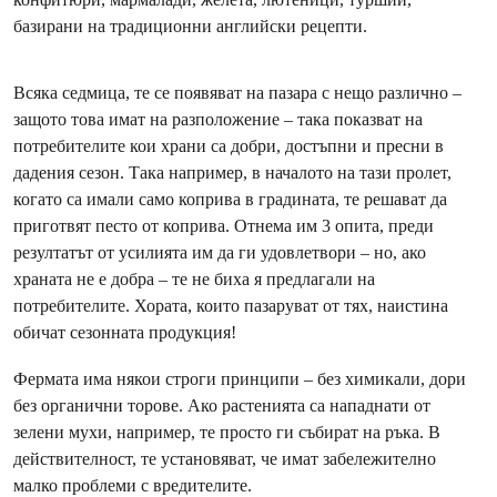
базирани на традиционни английски рецепти.
Всяка седмица, те се появяват на пазара с нещо различно –
защото това имат на разположение – така показват на
потребителите кои храни са добри, достъпни и пресни в
дадения сезон. Така например, в началото на тази пролет,
когато са имали само коприва в градината, те решават да
приготвят песто от коприва. Отнема им 3 опита, преди
резултатът от усилията им да ги удовлетвори – но, ако
храната не е добра – те не биха я предлагали на
потребителите. Хората, които пазаруват от тях, наистина
обичат сезонната продукция!
Фермата има някои строги принципи – без химикали, дори
без органични торове. Ако растенията са нападнати от
зелени мухи, например, те просто ги събират на ръка. В
действителност, те установяват, че имат забележително
малко проблеми с вредителите.