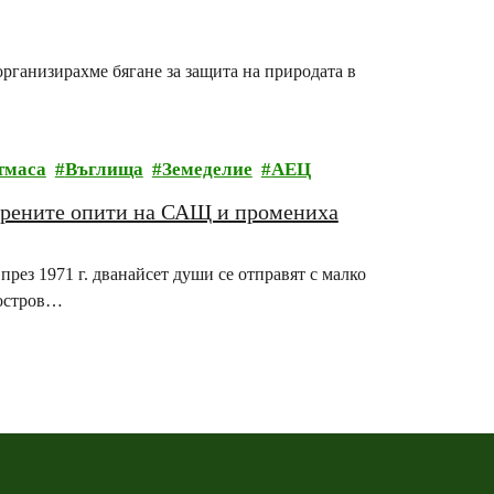
организирахме бягане за защита на природата в
тмаса
Въглища
Земеделие
АЕЦ
ядрените опити на САЩ и промениха
рез 1971 г. дванайсет души се отправят с малко
 остров…