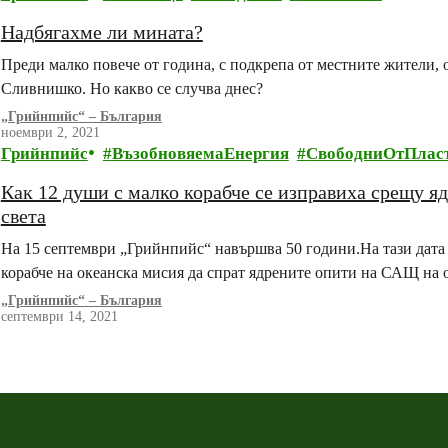
Надбягахме ли мината?
Преди малко повече от година, с подкрепа от местните жители, 
Сливнишко. Но какво се случва днес?
„Грийнпийс“ – България
ноември 2, 2021
Грийнпийс
ВъзобновяемаЕнергия
СвободниОтПлас
Как 12 души с малко корабче се изправиха срещу 
света
На 15 септември „Грийнпийс“ навършва 50 години.На тази дата п
корабче на океанска мисия да спрат ядрените опити на САЩ на
„Грийнпийс“ – България
септември 14, 2021