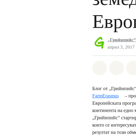
Евро
„Грийнпийс“
април 3, 2017
Споделете н
Споде
Блог от „Грийнпийс
FarmErasmus
– про
Европейската програ
континента на едно м
„Грийнпийс“ стартир
които се интересува
резултат на този обм