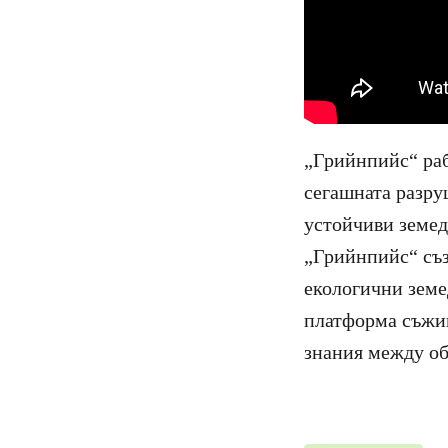
„Грийнпийс“ раб
сегашната разру
устойчиви земед
„Грийнпийс“ съ
екологични земе
платформа съжив
знания между о