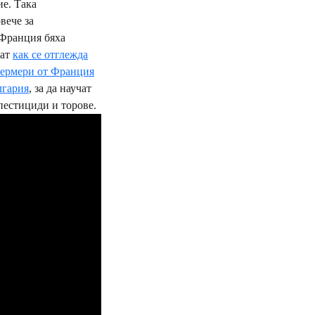
ие. Така
овече за
 Франция бяха
жат
как се отглежда
ермери от Франция
лгария
, за да научат
пестициди и торове.