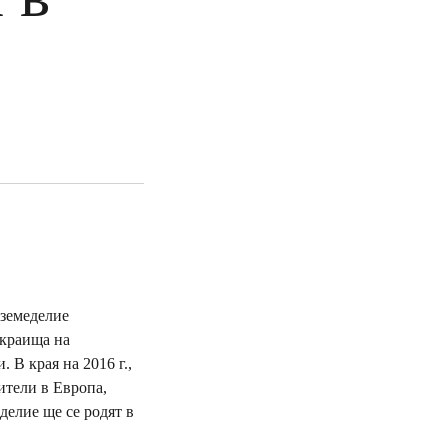
 земеделие
 краища на
 В края на 2016 г.,
ители в Европа,
делие ще се родят в