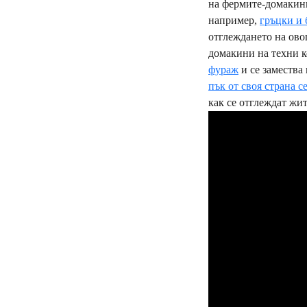
на фермите-домакини
например,
гръцки и 
отглеждането на ов
домакини на техни к
фураж
и се замества
пък от своя страна с
как се отглеждат жи