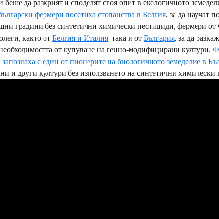
 беше да разкрият и споделят своя опит в екологичното земедел
български фермери посетиха стопанства в Белгия
, за да научат п
ощни градини без синтетични химически пестициди, фермери от
олеги, както от
Белгия и Италия
, така и от
България
, за да разка
 необходимостта от купуване на генно-модифицирани култури.
Ф
е запознаха с един от пионерите на биологичното земеделие в Бъ
тни и други култури без използването на синтетични химически 