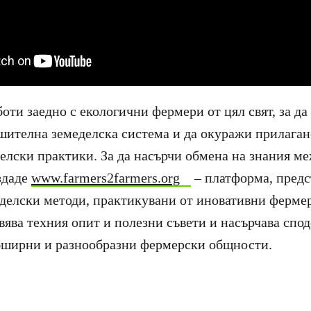
оти заедно с екологични фермери от цял свят, за д
шителна земеделска система и да окуражи прилаган
елски практики. За да насърчи обмена на знания м
здаде
www.farmers2farmers.org
– платформа, пред
делски методи, практикувани от иновативни фермер
ява техния опит и полезни съвети и насърчава спод
бширни и разнообразни фермерски общности.