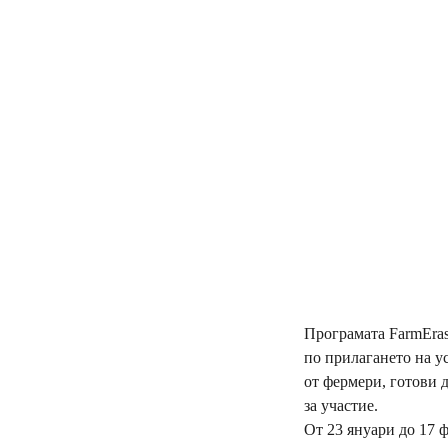
Програмата FarmEras
по прилагането на у
от фермери, готови 
за участие.
От 23 януари до 17 