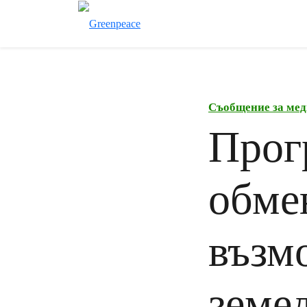
Съобщение за мед
Прог
обме
възм
земе