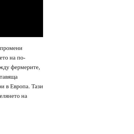
а промени
ето на по-
ежду фермерите,
ставяща
и в Европа. Тази
елянето на