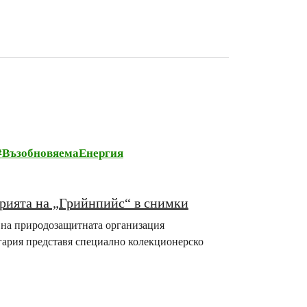
ВъзобновяемаЕнергия
рията на „Грийнпийс“ в снимки
те на природозащитната организация
гария представя специално колекционерско