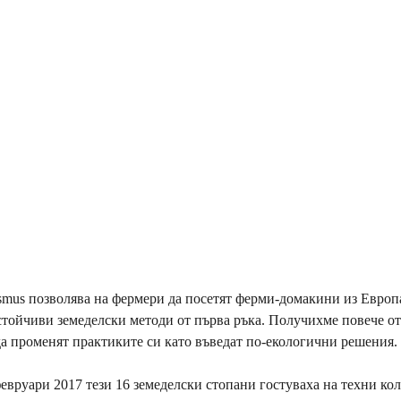
mus позволява на фермери да посетят ферми-домакини из Европа
стойчиви земеделски методи от първа ръка. Получихме повече от 
да променят практиките си като въведат по-екологични решения. 
февруари 2017 тези 16 земеделски стопани гостуваха на техни кол