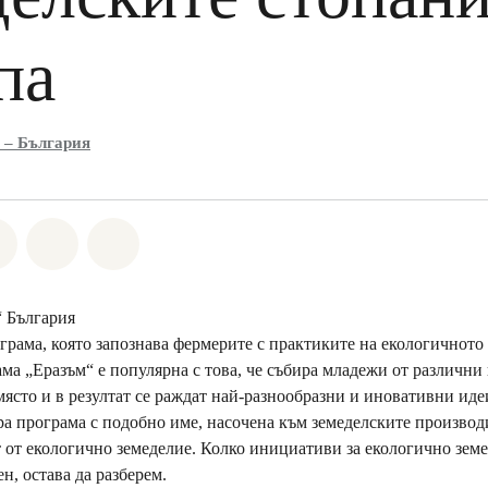
па
 – България
а Whatsapp
лете на Facebook
Споделете на Twitter
Споделете чрез Email
Share on Bluesky
“ България
грама, която запознава фермерите с практиките на екологичното
ма „Еразъм“ е популярна с това, че събира младежи от различни
ясто и в резултат се раждат най-разнообразни и иновативни идеи.
а програма с подобно име, насочена към земеделските производ
т от екологично земеделие. Колко инициативи за екологично земе
ен, остава да разберем.