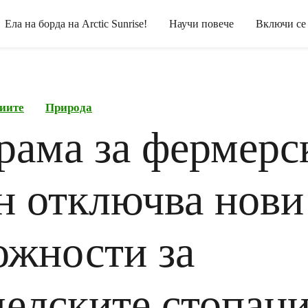
Ела на борда на Arctic Sunrise!
Научи повече
Включи се
иите
Природа
рама за фермерс
н отключва нови
ожности за
делските стопани