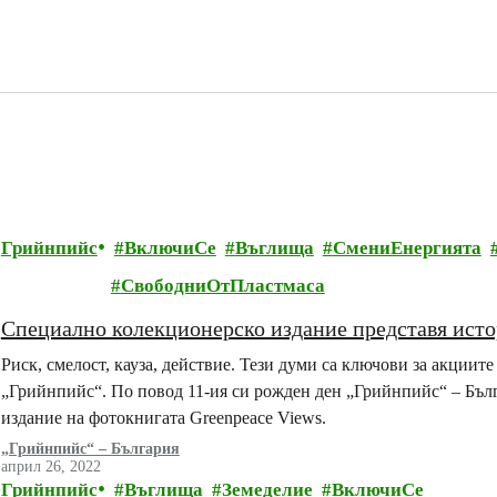
Грийнпийс
ВключиСе
Въглища
СмениЕнергията
СвободниОтПластмаса
Специално колекционерско издание представя исто
Риск, смелост, кауза, действие. Тези думи са ключови за акции
„Грийнпийс“. По повод 11-ия си рожден ден „Грийнпийс“ – Бъл
издание на фотокнигата Greenpeace Views.
„Грийнпийс“ – България
април 26, 2022
Грийнпийс
Въглища
Земеделие
ВключиСе