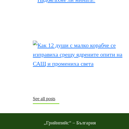
See all posts
„Грийнпийс“ – България