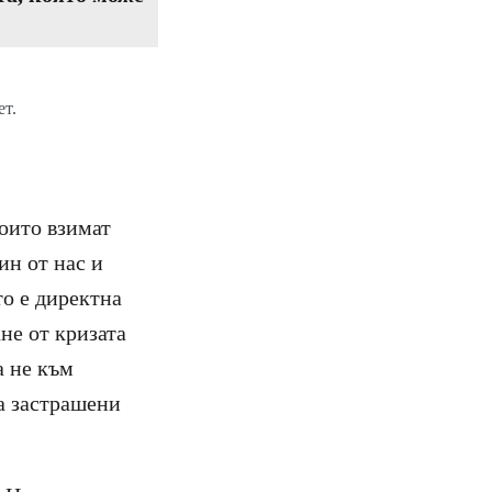
т.
които взимат
ин от нас и
о е директна
не от кризата
а не към
а застрашени