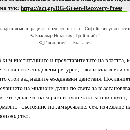
ана тук:
https://act.gp/BG-Green-Recovery-Press
адър от демонстрацията пред ректората на Софийския университе
© Божидар Николов/ „Грийнпийс“
©„Грийнпийс“ – България
о към институциите и представителите на властта, 
 за нашите споделени ресурси, така и към всеки ед
ято стои зад нашите ежедневни действия. Посланиет
еланието на милиони души по света за възстановява
което здравето на хората и планетата са приоритет, 
мално“ състояние на замърсяване, сеч, изчезване н
роизводство.