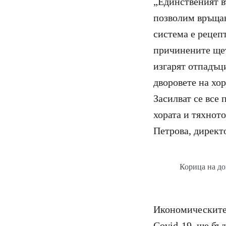
„Единственият в
позволим връщан
система е рецепт
причинените щет
изгарят отпадъц
дворовете на хор
Засилват се все
хората и тяхното
Петрова, директ
Корица на до
Икономическите 
Covid-19, ще бъд