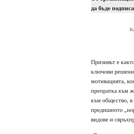
да бъде подпис
К
Призивът е какт
ключови решения
мотивацията, ко
препратка към ж
към общество, в 
предишното „нор
видове и свръхп