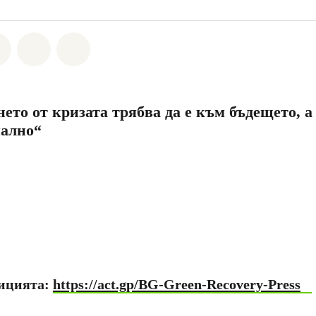
а Whatsapp
лете на Facebook
Споделете на Twitter
Споделете чрез Email
Share on Bluesky
ето от кризата трябва да е към бъдещето, а
мално“
ицията:
https://act.gp/BG-Green-Recovery-Press