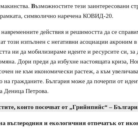
омакинства.
В
ъзможностите тези заинтересовани ст
 рамката, символично наречена КОВИД-20.
е навременните действия и решимостта да се справи
нат този изпълнен с негативни асоциации акроним в
стта ни да мобилизираме идеите и ресурсите си, за 
мяна. Дори преди да избухне настоящата криза, Но
сочен не към икономически растеж, а към увеличав
о на гражданите. България може да почерпи от идеи
а Деница Петрова.
тите, които посочват от „Грийнпийс“ – Българи
на въглеродния и екологичния отпечатък от ик