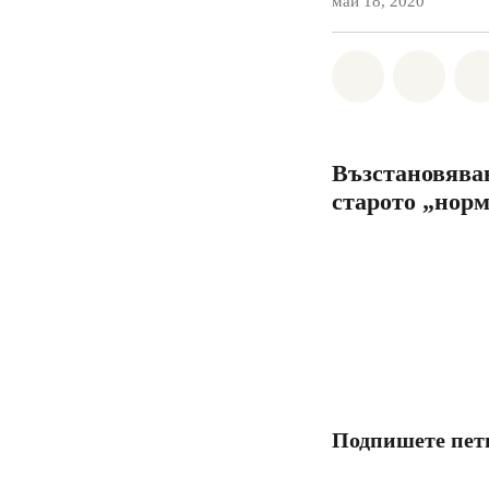
май 18, 2020
Споделете н
Споде
Възстановяван
старото „нор
Подпишете пет