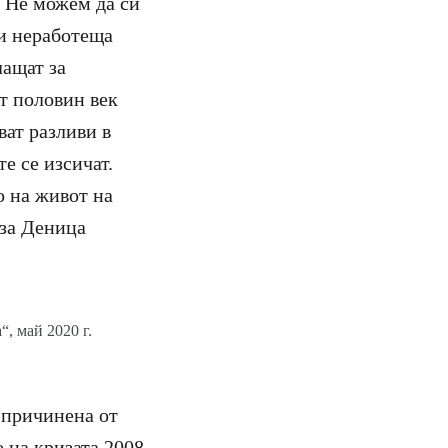
. Не можем да си
и неработеща
лащат за
т половин век
ват разливи в
те се изсичат.
о на живот на
аза Деница
, май 2020 г.
 причинена от
е на кризата 2008