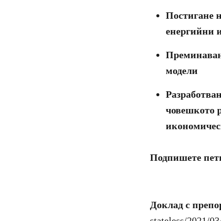
Постигане н
енергийни и
Преминаван
модели
Разработва
човешкото р
икономичес
Подпишете пет
Доклад с преп
stateless/2021/0