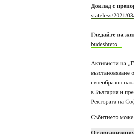
Доклад с преп
stateless/2021/0
Гледайте на жи
budeshteto
Активисти на „Г
възстановяване о
своеобразно нач
в България и пр
Ректората на Со
Събитието може д
От организация