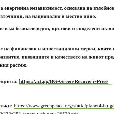
а енергийна независимост, основана на възобно
зточници, на национално и местно ниво.
е към безвъглеродни, кръгови и споделени ико
не на финансови и инвестиционни мерки, които
азвитие, иновациите и качеството на живот пре
кия растеж.
ицията:
https://act.gp/BG-Green-Recovery-Press
оръки:
https://www.greenpeace.org/static/planet4-bulga
3/b378a253-report-web-new-26520.pdf