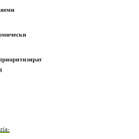
вяеми
номически
 приоритизират
д
ria-