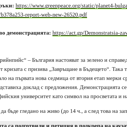
оръки:
https://www.greenpeace.org/static/planet4-bulga
3/b378a253-report-web-new-26520.pdf
во демонстрацията:
https://act.gp/Demonstratsia-za
рийнпийс“ – България настояват за зелено и справе
т кризата с призива „Завръщане в Бъдещето“. Така т
ало на първата нова седмица от втория етап мерки 
едставиха доклад с предложения. Демонстрацията се
фийския университет като символ на просветата и н
а бъде гледано на живо (до 14 ч., а след това на за
та са подготвили и петиция в подкрепа на кауза