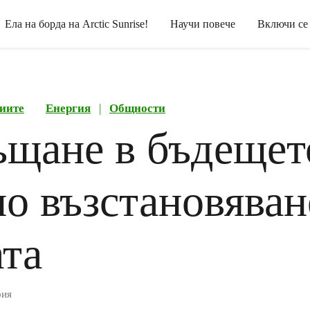
Ела на борда на Arctic Sunrise!
Научи повече
Включи се
иите
Енергия
|
Общности
ъщане в бъдещет
о възстановяван
ата
рия