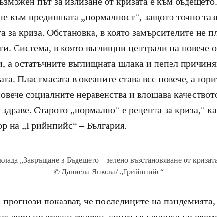
ъзможен път за излизане от кризата е към бъдещето
е към предишната „нормалност“, защото точно таз
а за криза. Обстановка, в която замърсителите не п
и. Система, в която въглищни централи на повече о
и, а остатъчните въглищната шлака и пепел причиня
ата. Пластмасата в океаните става все повече, а гори
 повече социалните неравенства и влошава качествот
 здраве. Старото „нормално“ е рецепта за криза,“ к
ор на „Грийнпийс“ – България.
клада „Завръщане в Бъдещето – зелено възстановяване от кризата“
© Даниела Янкова/ „Грийнпийс“
прогнози показват, че последиците на пандемията,
ат дори по-тежки от тези, които се случиха по врем