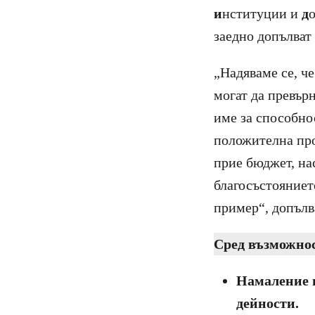
и
нституции и
д
заедно допълват
„Надяваме се, ч
могат да превър
име за способно
положителна про
прие бюджет, на
благосъстояниет
пример“, допълв
Сред възможнос
Намаление 
дейности.