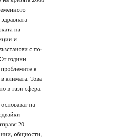
ременното
 здравната
оката на
иции и
възстанови с по-
 От години
 проблемите в
в климата. Това
о в тази сфера.
 основават на
едвайки
тправя 20
ании,
о
бщности,