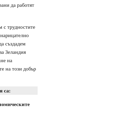
рани да работят
м с трудностите
 нарицателно
да създадем
ва Зеландия
ане на
те на този добър
я са:
ономическите