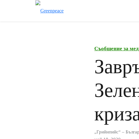
Съобщение за мед
Завр
Зелен
криз
„Грийнпийс“ – Бълга