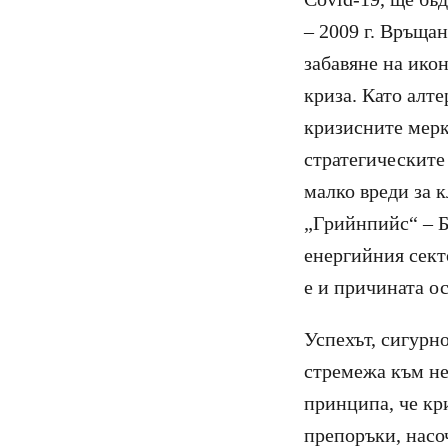
– 2009 г. Връща
забавяне на ико
криза. Като алт
кризисните мерк
стратегическите
малко вреди за к
„Грийнпийс“ – Б
енергийния сект
е и причината о
Успехът, сигурно
стремежа към не
принципа, че кр
препоръки, насо