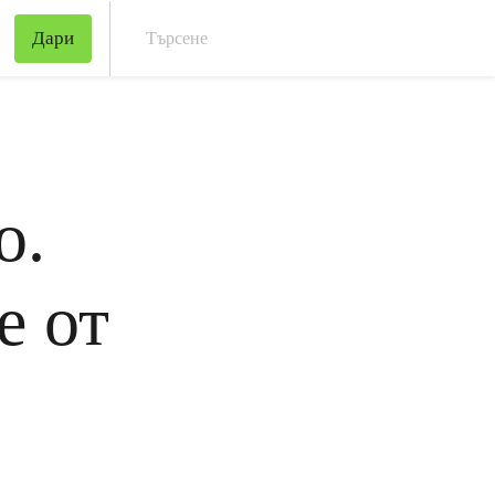
Дари
Тър
о.
е от