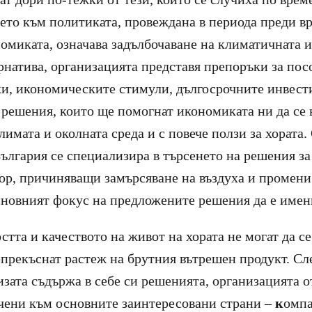
нето към политиката, провеждана в периода преди в
номиката, означава задълбочаване на климатичната и
ернатива, организацията представя препоръки за пос
и, икономическите стимули, дългосрочните инвест
 решения, които ще помогнат икономиката ни да се 
лимата и околната среда и с повече ползи за хората.
ългария се специализира в търсенето на решения за
ор, причиняващи замърсяване на въздуха и промени 
сновният фокус на предложените решения да е именн
стта и качеството на живот на хората не могат да се
прекъснат растеж на брутния вътрешен продукт. Сл
изата съдържа в себе си решенията, организацията о
чени към основните заинтересовани страни –
к
омп