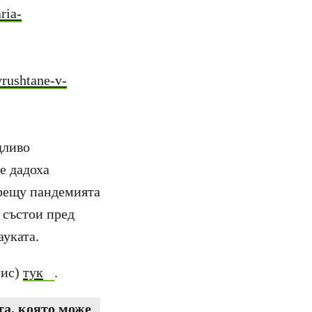
ria-
vrushtane-v-
дливо
е дадоха
срещу пандемията
 състои пред
ауката.
пис)
тук
.
та, която може