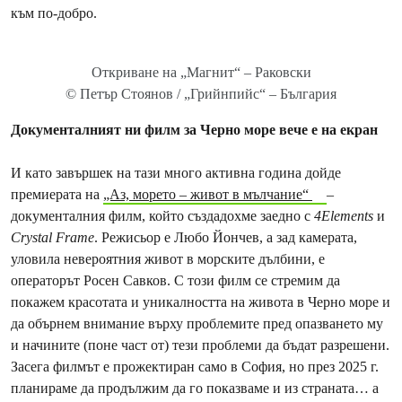
към по-добро.
Откриване на „Магнит“ – Раковски
© Петър Стоянов / „Грийнпийс“ – България
Документалният ни филм за Черно море вече е на екран
И като завършек на тази много активна година дойде
премиерата на
„Аз, морето – живот в мълчание“
–
документалния филм, който създадохме заедно с
4Elements
и
Crystal Frame
. Режисьор е Любо Йончев, а зад камерата,
уловила невероятния живот в морските дълбини, е
операторът Росен Савков. С този филм се стремим да
покажем красотата и уникалността на живота в Черно море и
да обърнем внимание върху проблемите пред опазването му
и начините (поне част от) тези проблеми да бъдат разрешени.
Засега филмът е прожектиран само в София, но през 2025 г.
планираме да продължим да го показваме и из страната… а