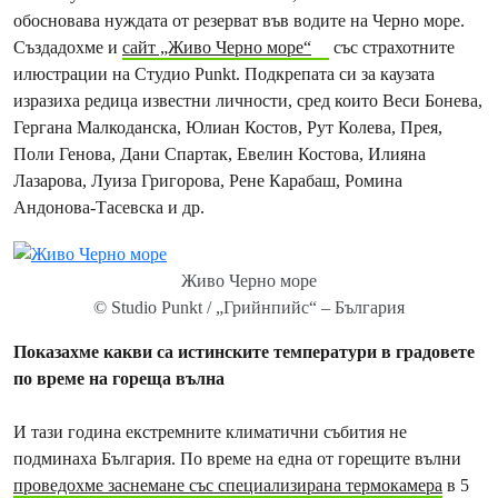
обосновава нуждата от резерват във водите на Черно море.
Създадохме и
сайт „Живо Черно море“
със страхотните
илюстрации на Студио Punkt. Подкрепата си за каузата
изразиха редица известни личности, сред които Веси Бонева,
Гергана Малкоданска, Юлиан Костов, Рут Колева, Прея,
Поли Генова, Дани Спартак, Евелин Костова, Илияна
Лазарова, Луиза Григорова, Рене Карабаш, Ромина
Андонова-Тасевска и др.
Живо Черно море
© Studio Punkt / „Грийнпийс“ – България
Показахме какви са истинските температури в градовете
по време на гореща вълна
И тази година екстремните климатични събития не
подминаха България. По време на една от горещите вълни
проведохме заснемане със специализирана термокамера
в 5