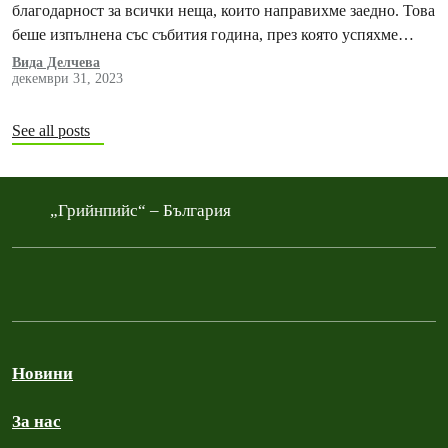
благодарност за всички неща, които направихме заедно. Това
беше изпълнена със събития година, през която успяхме
отново ясно…
Вида Делчева
декември 31, 2023
See all posts
„Грийнпийс“ – България
Новини
За нас