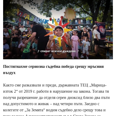
Постигнахме сериозна съдебна победа срещу мръсния
въздух
Както сме разказвали и преди, държавната ТЕЦ „Марица-
изток 2“ от 2019 г. работи в нарушение на закона. Тогава тя
получи разрешение да отделя серен диоксид близо два пъти
над допустимото и живак – над четири пъти. Заедно с
колегите от „За Земята“ водим съдебно дело срещу това и