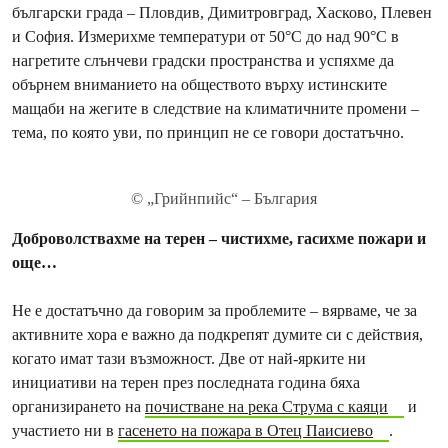
български града – Пловдив, Димитровград, Хасково, Плевен
и София. Измерихме температури от 50°C до над 90°C в
нагретите слънчеви градски пространства и успяхме да
обърнем вниманието на обществото върху истинските
мащаби на жегите в следствие на климатичните промени –
тема, по която уви, по принцип не се говори достатъчно.
© „Грийнпийс“ – България
Доброволствахме на терен – чистихме, гасихме пожари и
още…
Не е достатъчно да говорим за проблемите – вярваме, че за
активните хора е важно да подкрепят думите си с действия,
когато имат тази възможност. Две от най-ярките ни
инициативи на терен през последната година бяха
организирането на
почистване на река Струма с каяци
и
участието ни в
гасенето на пожара в Отец Паисиево
.