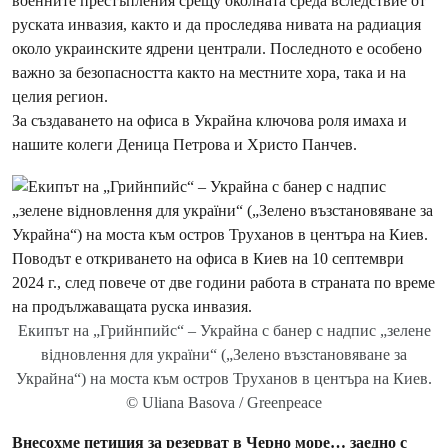
военните престъпления срещу околната среда вследствие от
руската инвазия, както и да проследява нивата на радиация
около украинските ядрени централи. Последното е особено
важно за безопасността както на местните хора, така и на
целия регион.
За създаването на офиса в Украйна ключова роля имаха и
нашите колеги Деница Петрова и Христо Панчев.
Екипът на „Грийнпийс“ – Украйна с банер с надпис „зелене
відновлення для україни“ („Зелено възстановяване за
Украйна“) на моста към остров Труханов в центъра на Киев.
© Uliana Basova / Greenpeace
Внесохме петиция за резерват в Черно море… заедно с