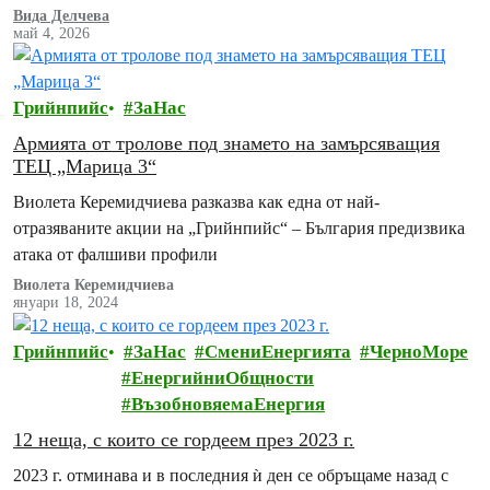
Вида Делчева
май 4, 2026
Грийнпийс
ЗаНас
Армията от тролове под знамето на замърсяващия
ТЕЦ „Марица 3“
Виолета Керемидчиева разказва как една от най-
отразяваните акции на „Грийнпийс“ – България предизвика
атака от фалшиви профили
Виолета Керемидчиева
януари 18, 2024
Грийнпийс
ЗаНас
СмениЕнергията
ЧерноМоре
ЕнергийниОбщности
ВъзобновяемаЕнергия
12 неща, с които се гордеем през 2023 г.
2023 г. отминава и в последния ѝ ден се обръщаме назад с