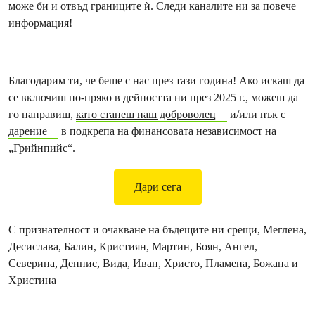
може би и отвъд границите ѝ. Следи каналите ни за повече
информация!
Благодарим ти, че беше с нас през тази година! Ако искаш да
се включиш по-пряко в дейността ни през 2025 г., можеш да
го направиш,
като станеш наш доброволец
и/или пък с
дарение
в подкрепа на финансовата независимост на
„Грийнпийс“.
Дари сега
С признателност и очакване на бъдещите ни срещи, Меглена,
Десислава, Балин, Кристиян, Мартин, Боян, Ангел,
Северина, Деннис, Вида, Иван, Христо, Пламена, Божана и
Христина