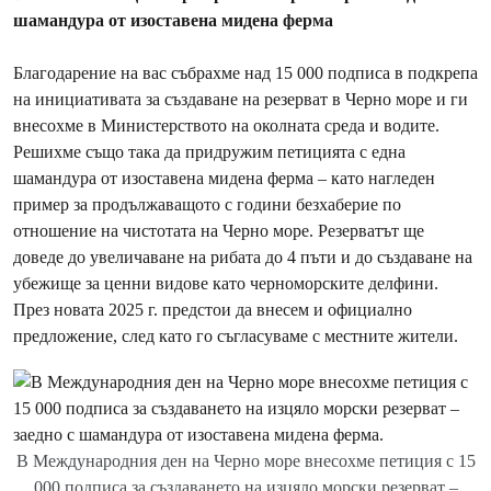
шамандура от изоставена мидена ферма
Благодарение на вас събрахме над 15 000 подписа в подкрепа
на инициативата за създаване на резерват в Черно море и ги
внесохме в Министерството на околната среда и водите.
Решихме също така да придружим петицията с една
шамандура от изоставена мидена ферма – като нагледен
пример за продължаващото с години безхаберие по
отношение на чистотата на Черно море. Резерватът ще
доведе до увеличаване на рибата до 4 пъти и до създаване на
убежище за ценни видове като черноморските делфини.
През новата 2025 г. предстои да внесем и официално
предложение, след като го съгласуваме с местните жители.
В Международния ден на Черно море внесохме петиция с 15
000 подписа за създаването на изцяло морски резерват –