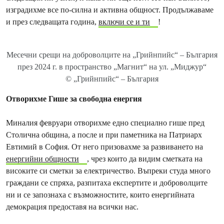
изградихме все по-силна и активна общност. Продължаваме
и през следващата година,
включи се и ти
!
Месечни срещи на доброволците на „Грийнпийс“ – България
през 2024 г. в пространство „Магнит“ на ул. „Миджур“
© „Грийнпийс“ – България
Отворихме Гише за свободна енергия
Миналия февруари отворихме едно специално гише пред
Столична община, а после и при паметника на Патриарх
Евтимий в София. От него призовахме за развиването на
енергийни общности
, чрез които да видим сметката на
високите си сметки за електричество. Въпреки студа много
граждани се спряха, разпитаха експертите и доброволците
ни и се запознаха с възможностите, които енергийната
демокрация предоставя на всички нас.