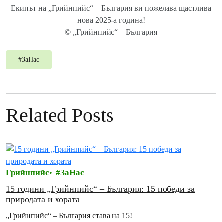
Екипът на „Грийнпийс“ – България ви пожелава щастлива
нова 2025-а година!
© „Грийнпийс“ – България
#
ЗаНас
Related Posts
Грийнпийс
ЗаНас
15 години „Грийнпийс“ – България: 15 победи за
природата и хората
„Грийнпийс“ – България става на 15!