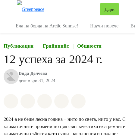
В
Дари
Меню
Ела на борда на Arctic Sunrise!
Научи повече
В
Публикация
Грийнпийс
|
Общности
12 успеха за 2024 г.
Вида Делчева
декември 31, 2024
Споделете на Whatsapp
Споделете на Facebook
Споделете на Twitter
Споделете чрез Email
Share on Bluesky
2024-а не беше лесна година – нито по света, нито у нас. С
климатичните промени по цял свят зачестиха екстремните
климатични събития като суши, наводнения и пожари;