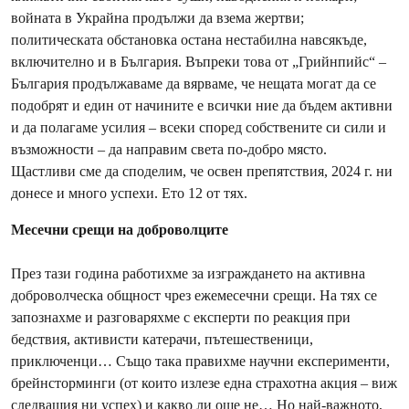
войната в Украйна продължи да взема жертви;
политическата обстановка остана нестабилна навсякъде,
включително и в България. Въпреки това от „Грийнпийс“ –
България продължаваме да вярваме, че нещата могат да се
подобрят и един от начините е всички ние да бъдем активни
и да полагаме усилия – всеки според собствените си сили и
възможности – да направим света по-добро място.
Щастливи сме да споделим, че освен препятствия, 2024 г. ни
донесе и много успехи. Ето 12 от тях.
Месечни срещи на доброволците
През тази година работихме за изграждането на активна
доброволческа общност чрез ежемесечни срещи. На тях се
запознахме и разговаряхме с експерти по реакция при
бедствия, активисти катерачи, пътешественици,
приключенци… Също така правихме научни експерименти,
брейнсторминги (от които излезе една страхотна акция – виж
следващия ни успех) и какво ли още не… Но най-важното,