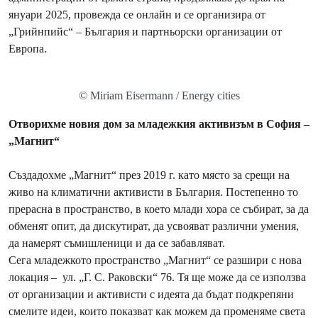
януари 2025, провежда се онлайн и се организира от
„Грийнпийс“ – България и партньорски организации от
Европа.
© Miriam Eisermann / Energy cities
Отворихме новия дом за младежкия активизъм в София –
„Магнит“
Създадохме „Магнит“ през 2019 г. като място за срещи на
живо на климатични активисти в България. Постепенно то
прерасна в пространство, в което млади хора се събират, за да
обменят опит, да дискутират, да усвояват различни умения,
да намерят съмишленици и да се забавляват.
Сега младежкото пространство „Магнит“ се разшири с нова
локация – ул. „Г. С. Раковски“ 76. Тя ще може да се използва
от организации и активисти с идеята да бъдат подкрепяни
смелите идеи, които показват как можем да променяме света