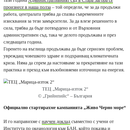
тази година
Административният съд в Стара Загора се
произнесе в наша полза
– той определи, че за да продължи
работа, централата трябва да спазва съвременните
изисквания за тези замърсители. За да влезе решението в
сила, трябва да бъде потвърдено и от Върховния
административен съд, така че делото продължава и през
следващата година.
Горенето на въглища продължава да бъде сериозен проблем,
увреждащ човешкото здраве и подхранващ климатичната
криза. Няма да спрем да настояваме за прекратявяне на тази
практика и преход към възобновяеми източници на енергия.
ТЕЦ „Марица-изток 2“
© „Грийнпийс“ – България
Официално стартирахме кампанията „Живо Черно море“
И го направихме с
научен доклад
съвместно с учени от
Института по океанология към БАН, който показва и