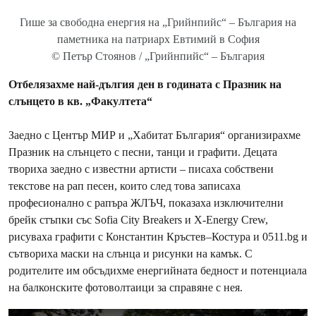
Гише за свободна енергия на „Грийнпийс“ – България на
паметника на патриарх Евтимий в София
© Петър Стоянов / „Грийнпийс“ – България
Отбелязахме най-дългия ден в годината с Празник на
слънцето в кв. „Факултета“
Заедно с Център МИР и „Хабитат България“ организирахме
Празник на слънцето с песни, танци и графити. Децата
твориха заедно с известни артисти – писаха собствени
текстове на рап песен, които след това записаха
професионално с рапъра ЖЛЪЧ, показаха изключителни
брейк стъпки със Sofia City Breakers и X-Energy Crew,
рисуваха графити с Константин Кръстев–Костура и 0511.bg и
сътвориха маски на слънца и рисунки на камък. С
родителите им обсъдихме енергийната бедност и потенциала
на балконските фотоволтаици за справяне с нея.