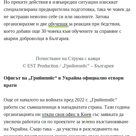
Но преките действия в извънредни ситуации изискват
специализирана предварителна подготовка, така че човек да
не застраши неволно себе си или околните. Затова
организирахме и две
обучения
за реакция при бедствия,
което добави още 30 човека към обучените за справяне с
аварии доброволци в България.
Почистване на Струма с каяци
© EST Production / „Грийнпийс“ – България
Офисът на „Грийнпийс“ в Украйна официално отвори
врати
Още от началото на войната пред 2022 г. „Грийнпийс“
работи със съмишленици в нападнатата страна. Тази година
организацията ни
откри своя офис в Киев
със заявката да
увеличи работата си по проектите за зелено възстановяване
на Украйна. Също така – да участва в разследването на