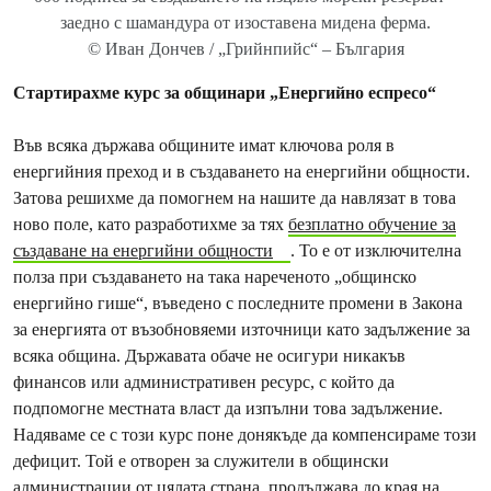
заедно с шамандура от изоставена мидена ферма.
© Иван Дончев / „Грийнпийс“ – България
Стартирахме курс за общинари „Енергийно еспресо“
Във всяка държава общините имат ключова роля в
енергийния преход и в създаването на енергийни общности.
Затова решихме да помогнем на нашите да навлязат в това
ново поле, като разработихме за тях
безплатно обучение за
създаване на енергийни общности
. То е от изключителна
полза при създаването на така нареченото „общинско
енергийно гише“, въведено с последните промени в Закона
за енергията от възобновяеми източници като задължение за
всяка община. Държавата обаче не осигури никакъв
финансов или административен ресурс, с който да
подпомогне местната власт да изпълни това задължение.
Надяваме се с този курс поне донякъде да компенсираме този
дефицит. Той е отворен за служители в общински
администрации от цялата страна, продължава до края на