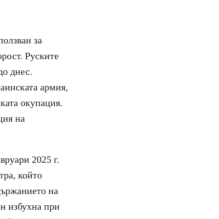
ползван за
орост. Руските
до днес.
раинската армия,
ската окупация.
ция на
вруари 2025 г.
тра, който
държанието на
он избухна при