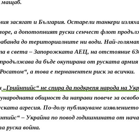
 мащаб.
ния засягат и България. Остарели танкери излях
море, а допотопният руски сенчест флот продълж
абанда до териториалните ни води. Най-голям
а в света – Запорожката АЕЦ, на отстояние 63
 продължава да бъде окупирана от руската армия
Росатом“, а това е перманентен риск за всички.
и
„Грийнпийс“ не спира да подкрепя народа на Ук
ународната общност да направи повече за освоб
ската агресия. По-долу публикуваме изявлениет
йнпийс“ – Украйна по повод годишнината от нач
 руска война.