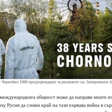
 Чернобил 1986 предупреждават за рисковете със Запорожката 
 международната общност може да направи много пов
ху Русия да сложи край на тази кървава война в сър