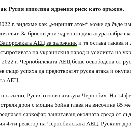
Как Русия използва ядрения риск като оръжие.
2022 г. видяхме как „мирният атом“ може да бъде из
ия свят. За броени дни ядрената диктатура набра ск
 Запорожката АЕЦ за заложник
и тя остава такава и 
 съпротивата на украинския народ и усилията на ук
а 2022 г. Чернобилската АЕЦ беше освободена от ру
ев също успяха да предотвратят руска атака и окупа
та АЕЦ.
 по-късно, Русия отново атакува Чернобил. На 14 фе
зстреля дрон с мощна бойна глава на височина 85 ме
редпазен саркофаг, защитаващ околната среда от съ
ия 4-ти реактор на Чернобилската АЕЦ. Руският др