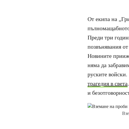
От екипа на „Гр
пълномащабното 
Преди три годин
позвънявания от
Новините приижд
няма да забрави
руските войски.
трагедия в света
и безотговорност
Взе