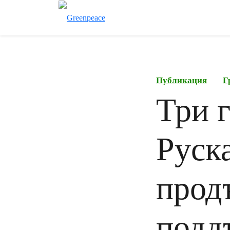
Публикация
Г
Три 
Руск
прод
подд