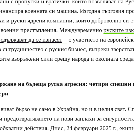
лни с пропуски и вратички, които позволяват на Ру
финансира военната си машина. Изгодна търговия пр
и и руски ядрени компании, които доброволно си с
в военни престъпления. Междувременно
руските изк
родължават да се изнасят
с участието на европейс
сътрудничество с руския бизнес, въпреки зверства
ките въоръжени сили срещу народа и околната среда
ржане на бъдеща руска агресия: четири спешни
ери
виват бързо не само в Украйна, но и в целия свят. С
 и предотвратяването на нови заплахи за сигурностт
бхватни действия. Днес, 24 февруари 2025 г., екип