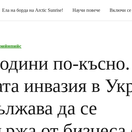
Ела на борда на Arctic Sunrise!
Научи повече
Включи се
рийнпийс
години по-късно.
ата инвазия в Ук
ължава да се
ържа от бизнеса 