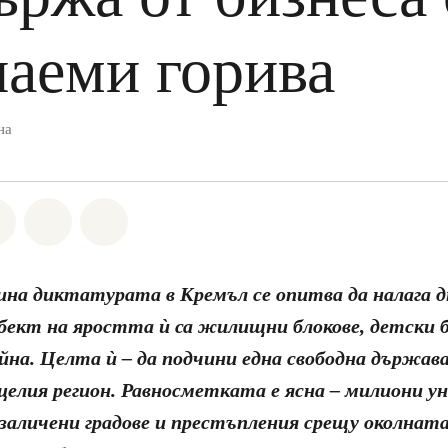
паеми горива
на
а Whatsapp
лете на Facebook
Споделете на Twitter
Споделете чрез Email
Share on Bluesky
ина диктатурата в Кремъл се опитва да налага д
Обект на яростта ѝ са жилищни блокове, детски 
йна. Целта ѝ – да подчини една свободна държава
 целия регион. Равносметката е ясна – милиони 
заличени градове и престъпления срещу околната