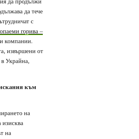
сия да продължи
одължава да тече
ътрудничат с
опаеми горива –
ки компании.
та, извършени от
 в Украйна,
 искания към
пирането на
а изисква
ът на