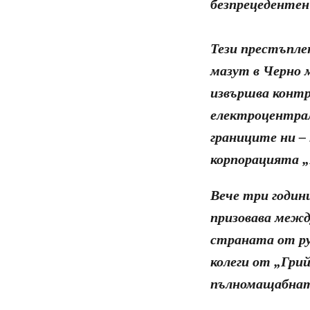
безпрецедентен
Тези престъпле
мазут в Черно 
извършва контр
електроцентрал
границите ни –
корпорацията „
Вече три годин
призовава межд
страната от ру
колеги от „Гри
пълномащабната