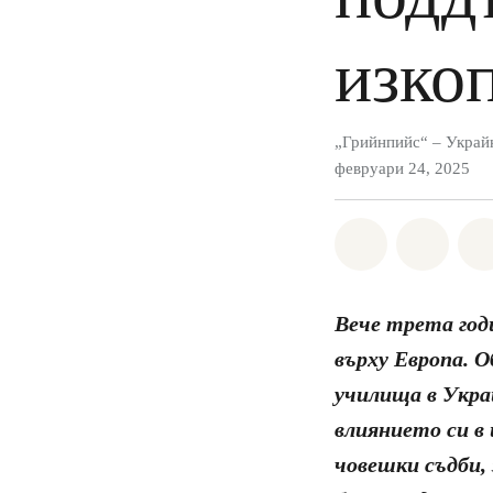
изко
„Грийнпийс“ – Украй
февруари 24, 2025
Споделете н
Споде
Вече трета год
върху Европа. 
училища в Укра
влиянието си в
човешки съдби, 