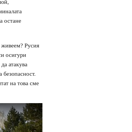
лой,
миналата
а остане
о живеем? Русия
си осигури
 да атакува
а безопасност.
тат на това сме