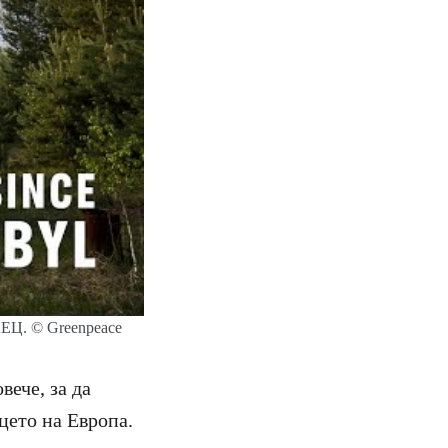
АЕЦ. © Greenpeace
ече, за да
цето на Европа.