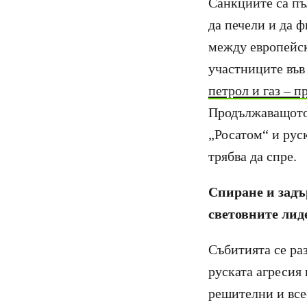
Санкциите са пъ
да печели и да 
между европейск
участниците въ
петрол и газ – п
Продължаващото 
„Росатом“ и рус
трябва да спре.
Спиране и задъ
световните лид
Събитията се раз
руската агресия
решителни и всео