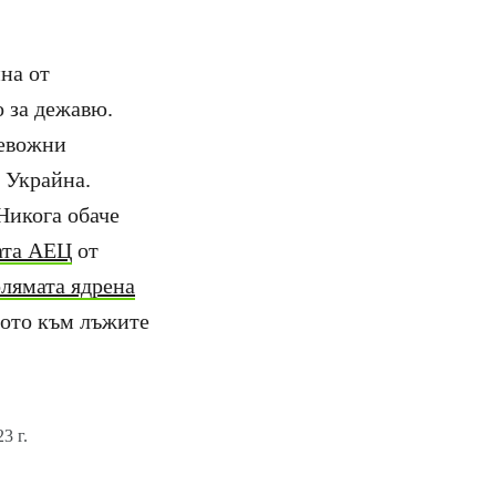
на от
 за дежавю.
ревожни
 Украйна.
Никога обаче
ата АЕЦ
от
олямата ядрена
вото към лъжите
3 г.