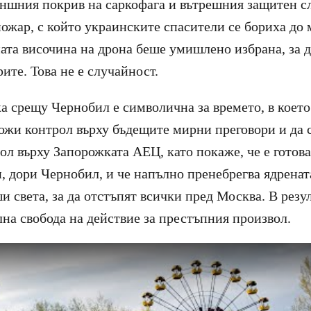
ъншния покрив на саркофага и вътрешния защитен с
ожар, с който украинските спасители се бориха до 
ата височина на дрона беше умишлено избрана, за д
ите. Това не е случайност.
ка срещу Чернобил е символична за времето, в коет
ложи контрол върху бъдещите мирни преговори и да 
ол върху Запорожката АЕЦ, като покаже, че е готова
, дори Чернобил, и че напълно пренебрегва ядренат
и света, за да отстъпят всички пред Москва. В резул
лна свобода на действие за престъпния произвол.