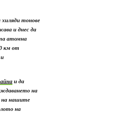
а хиляди тонове
ава и днес да
ата атомна
0 км от
 и
райна
и да
ождаването на
о на нашите
алото на