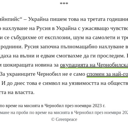
***
ийнпийс“ – Украйна пишем това на третата годишни
нахлуване на Русия в Украйна с ужасяващо чувство
и се събудихме от експлозии, шум на самолети и т
 роднини. Русия започна пълномащабно нахлуване в
аха на вълни и едвам смогвахме да ги проследим. 
м шокиращата новина за
окупацията на Чернобилск
 За украинците Чернобил не е само
спомен за най-г
. И до днес това е символ на уязвимостта на общест
та на властта.
мане на проби по време на мисията в Чернобил през ноември 202
© Greenpeace