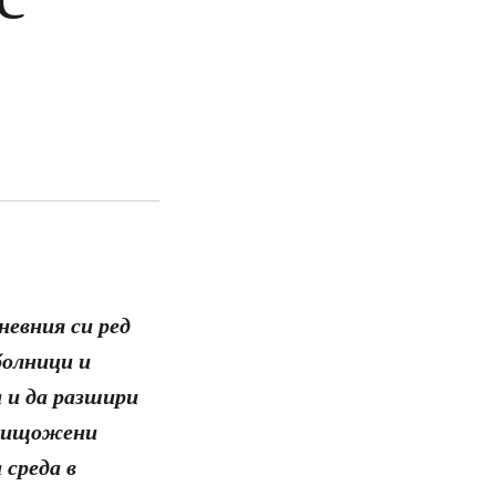
невния си ред
болници и
 и да разшири
унищожени
 среда в