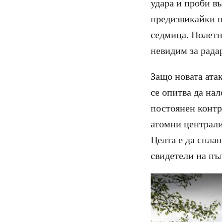
удара и проби в
предизвикайки п
седмица. Полетн
невидим за радар
Защо новата ата
се опитва да на
постоянен контр
атомни централи
Целта е да сплаш
свидетели на пъ