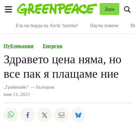
В
Дари
Меню
Ела на борда на Arctic Sunrise!
Научи повече
В
Публикация
Енергия
Здравето цена няма, но
все пак я плащаме ние
„Грийнпийс“ — България
юни 13, 2023
Споделете на Whatsapp
Споделете на Facebook
Споделете на Twitter
Споделете чрез Email
Share on Bluesky