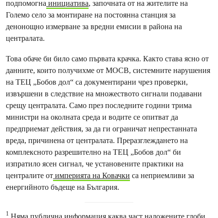
подпомогна
инициатива
, започната от на жителите на
Големо село за монтиране на постоянна станция за
денонощно измерване за вредни емисии в района на
централата.
Това обаче би било само първата крачка. Както става ясно от
данните, които получихме от МОСВ, системните нарушения
на ТЕЦ „Бобов дол“ са документирани чрез проверки,
извършени в следствие на множеството сигнали подавани
срещу централата. Само през последните години трима
министри на околната среда и водите се опитват да
предприемат действия, за да ги ограничат непрестанната
вреда, причинена от централата. Преразглеждането на
комплексното разрешително на ТЕЦ „Бобов дол“ би
изпратило ясен сигнал, че установените практики на
централите от
империята на Ковачки
са неприемливи за
енергийното бъдеще на България.
1
Няма публична информация каква част наложените глоби