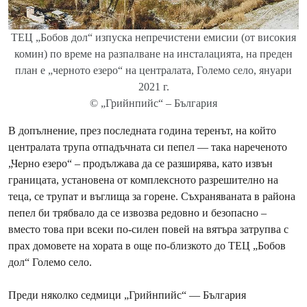
ТЕЦ „Бобов дол“ изпуска непречистени емисии (от високия
комин) по време на разпалване на инсталацията, на преден
план е „черното езеро“ на централата, Големо село, януари
2021 г.
© „Грийнпийс“ – България
В допълнение, през последната година теренът, на който
централата трупа отпадъчната си пепел — така нареченото
„Черно езеро“ – продължава да се разширява, като извън
границата, установена от комплексното разрешително на
теца, се трупат и въглища за горене. Съхраняваната в района
пепел би трябвало да се извозва редовно и безопасно –
вместо това при всеки по-силен повей на вятъра затрупва с
прах домовете на хората в още по-близкото до ТЕЦ „Бобов
дол“ Големо село.
Преди няколко седмици „Грийнпийс“ — България