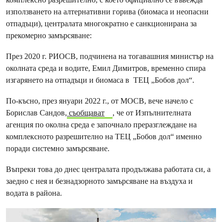
използването на алтернативни горива (биомаса и неопасни
отпадъци), централата многократно е санкционирана за
прекомерно замърсяване:
През 2020 г. РИОСВ, подчинена на тогавашния министър на
околната среда и водите, Емил Димитров, временно спира
изгарянето на отпадъци и биомаса в ТЕЦ „Бобов дол“.
По-късно, през януари 2022 г., от МОСВ, вече начело с
Борислав Сандов,
съобщават
, че от Изпълнителната
агенция по околна среда е започнало преразглеждане на
комплексното разрешително на ТЕЦ „Бобов дол“ именно
поради системно замърсяване.
Въпреки това до днес централата продължава работата си, а
заедно с нея и безнадзорното замърсяване на въздуха и
водата в района.