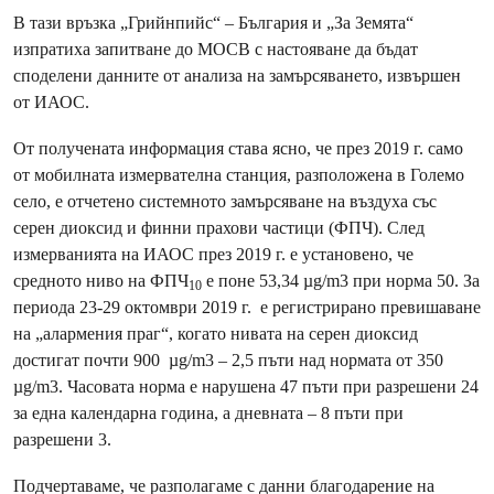
В тази връзка „Грийнпийс“ – България и „За Земята“
изпратиха запитване до МОСВ с настояване да бъдат
споделени данните от анализа на замърсяването, извършен
от ИАОС.
От получената информация става ясно, че през 2019 г. само
от мобилната измервателна станция, разположена в Големо
село, е отчетено системното замърсяване на въздуха със
серен диоксид и финни прахови частици (ФПЧ). След
измерванията на ИАОС през 2019 г. е установено, че
средното ниво на ФПЧ
е поне 53,34 µg/m3 при норма 50. За
10
периода 23-29 октомври 2019 г. е регистрирано превишаване
на „алармения праг“, когато нивата на серен диоксид
достигат почти 900 µg/m3 – 2,5 пъти над нормата от 350
µg/m3. Часовата норма е нарушена 47 пъти при разрешени 24
за една календарна година, а дневната – 8 пъти при
разрешени 3.
Подчертаваме, че разполагаме с данни благодарение на