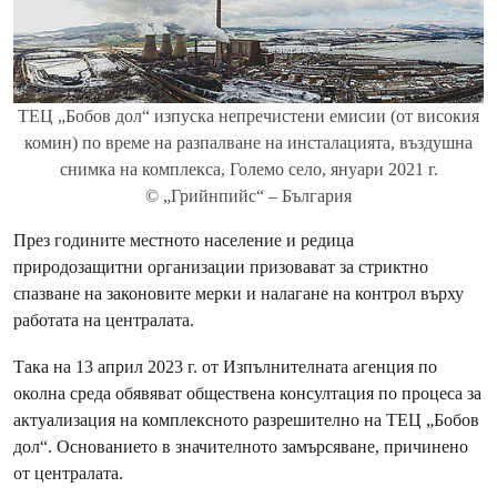
ТЕЦ „Бобов дол“ изпуска непречистени емисии (от високия
комин) по време на разпалване на инсталацията, въздушна
снимка на комплекса, Големо село, януари 2021 г.
© „Грийнпийс“ – България
През годините местното население и редица
природозащитни организации призовават за стриктно
спазване на законовите мерки и налагане на контрол върху
работата на централата.
Така на 13 април 2023 г. от Изпълнителната агенция по
околна среда обявяват обществена консултация по процеса за
актуализация на комплексното разрешително на ТЕЦ „Бобов
дол“. Основанието в значителното замърсяване, причинено
от централата.