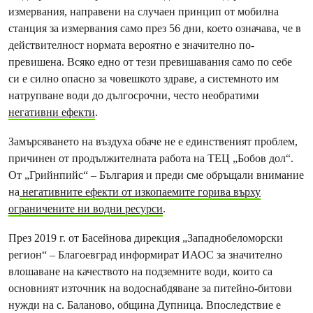
измервания, направени на случаен принцип от мобилна
станция за измервания само през 56 дни, което означава, че в
действителност нормата вероятно е значително по-
превишена. Всяко едно от тези превишавания само по себе
си е силно опасно за човешкото здраве, а системното им
натрупване води до дългосрочни, често необратими
негативни ефекти
.
Замърсяването на въздуха обаче не е единственият проблем,
причинен от продължителната работа на ТЕЦ „Бобов дол“.
От „Грийнпийс“ – България и преди сме обръщали внимание
на
негативните ефекти от изкопаемите горива върху
ограничените ни водни ресурси
.
През 2019 г. от Басейнова дирекция „Западнобеломорски
регион“ – Благоевград информират ИАОС за значително
влошаване на качеството на подземните води, които са
основният източник на водоснабдяване за питейно-битови
нужди на с. Баланово, община Дупница. Впоследствие е