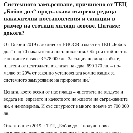
Системното замърсяване, причинено от ТЕЦ
„Бобов дол“ продължава въпреки редица
наказателни постановления и санкции в
размер на стотици хиляди левове. Питаме:
докога?
От 16 юни 2019 г. до днес от РИОСВ издава на ТЕЦ „Бобов
дол“ над 70 наказателни постановления. Общата стойност на
санкциите в тях е 3 578 000 лв. За същия период глобите,
платени от централата възлизат на едва 690 170 лв. – по-
малко от 20% от законно установената компенсация за
1
системното замърсяване на природата ни.
Цената, което всеки от нас плаща – чистотата на въздуха и
водата ни, здравето и качеството на живота на съгражданите
ни, е неизмерима. И със сигурност е много повече от 700 000
лв.
Откакто през 2019 г. ТЕЦ „Бобов дол“ получи ново
комплексно разрешително, с което официално се въвежда