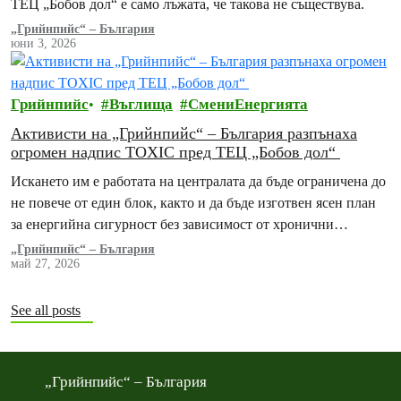
ТЕЦ „Бобов дол“ е само лъжата, че такова не съществува.
„Грийнпийс“ – България
юни 3, 2026
Грийнпийс
Въглища
СмениЕнергията
Активисти на „Грийнпийс“ – България разпънаха
огромен надпис TOXIC пред ТЕЦ „Бобов дол“
Искането им е работата на централата да бъде ограничена до
не повече от един блок, както и да бъде изготвен ясен план
за енергийна сигурност без зависимост от хронични
замърсители
„Грийнпийс“ – България
май 27, 2026
See all posts
„Грийнпийс“ – България