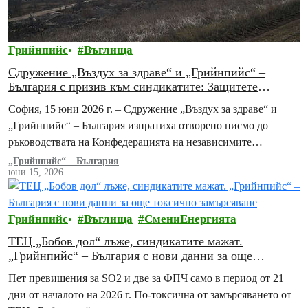
Грийнпийс
Въглища
Сдружение „Въздух за здраве“ и „Грийнпийс“ –
България с призив към синдикатите: Защитете
здравето на работниците в ТЕЦ „Бобов дол“ и на
София, 15 юни 2026 г. – Сдружение „Въздух за здраве“ и
местната общност
„Грийнпийс“ – България изпратиха отворено писмо до
ръководствата на Конфедерацията на независимите
синдикати на България (КНСБ) и на Конфедерацията…
„Грийнпийс“ – България
юни 15, 2026
Грийнпийс
Въглища
СмениЕнергията
ТЕЦ „Бобов дол“ лъже, синдикатите мажат.
„Грийнпийс“ – България с нови данни за още
токсично замърсяване
Пет превишения за SO2 и две за ФПЧ само в период от 21
дни от началото на 2026 г. По-токсична от замърсяването от