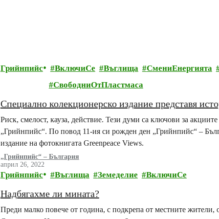
Грийнпийс
ВключиСе
Въглища
СмениЕнергията
СвободниОтПластмаса
Специално колекционерско издание представя исто
Риск, смелост, кауза, действие. Тези думи са ключови за акции
„Грийнпийс“. По повод 11-ия си рожден ден „Грийнпийс“ – Бъл
издание на фотокнигата Greenpeace Views.
„Грийнпийс“ – България
април 26, 2022
Грийнпийс
Въглища
Земеделие
ВключиСе
Надбягахме ли мината?
Преди малко повече от година, с подкрепа от местните жители, 