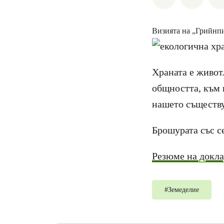
Визията на „Грийнпи
Храната е живот.
общността, към 
нашето съществу
Брошурата със 
Резюме на докла
#
Земеделие