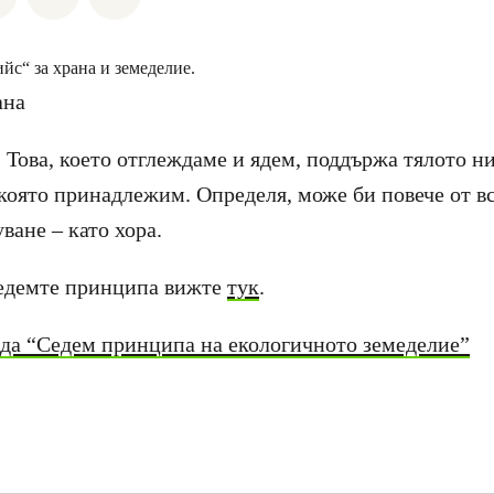
йс“ за храна и земеделие.
 Това, което отглеждаме и ядем, поддържа тялото н
която принадлежим. Определя, може би повече от вс
ване – като хора.
седемте принципа вижте
тук
.
да “Седем принципа на екологичното земеделие”