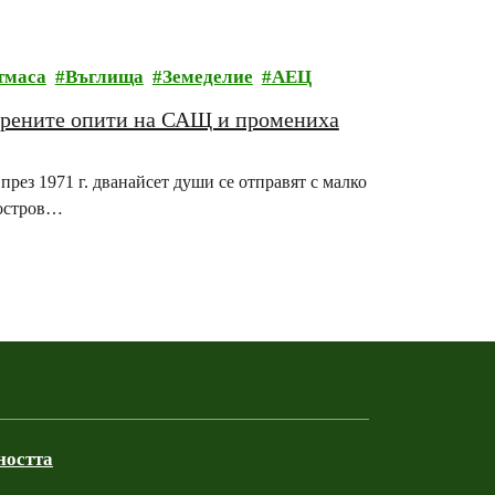
тмаса
Въглища
Земеделие
АЕЦ
ядрените опити на САЩ и промениха
рез 1971 г. дванайсет души се отправят с малко
 остров…
ността