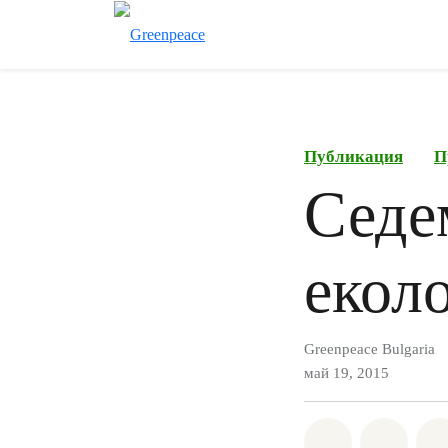
Публикация
П
Седе
екол
Greenpeace Bulgaria
май 19, 2015
Споделете н
Споде