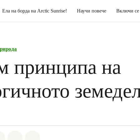
Ела на борда на Arctic Sunrise!
Научи повече
Включи се
рирода
м принципа на
огичното земеде
а Whatsapp
лете на Facebook
Споделете на Twitter
Споделете чрез Email
Share on Bluesky