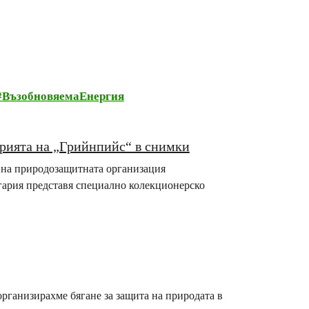
ВъзобновяемаЕнергия
рията на „Грийнпийс“ в снимки
те на природозащитната организация
гария представя специално колекционерско
организирахме бягане за защита на природата в