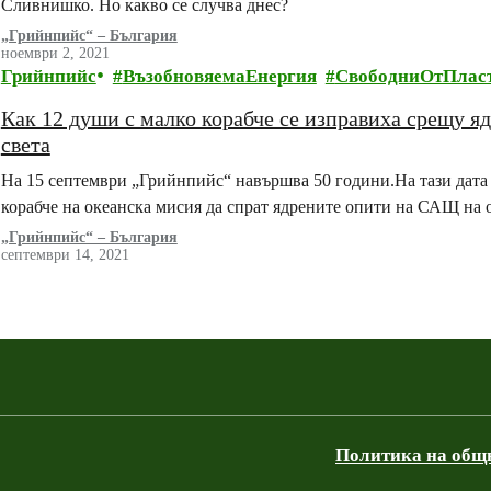
Сливнишко. Но какво се случва днес?
„Грийнпийс“ – България
ноември 2, 2021
Грийнпийс
ВъзобновяемаЕнергия
СвободниОтПлас
Как 12 души с малко корабче се изправиха срещу 
света
На 15 септември „Грийнпийс“ навършва 50 години.На тази дата п
корабче на океанска мисия да спрат ядрените опити на САЩ на
„Грийнпийс“ – България
септември 14, 2021
Политика на общ