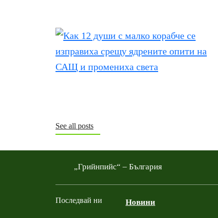
See all posts
„Грийнпийс“ – България
Последвай ни
Новини