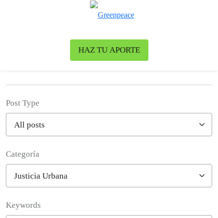
Ca
Menú
HAZ TU APORTE
News & Stories
Post Type
Categoría
Filter posts
Keywords