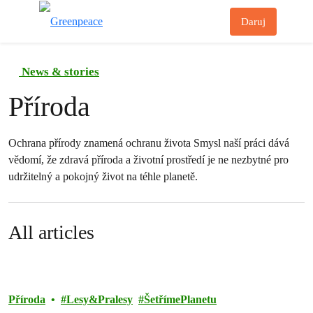
Př
Daruj
Menu
News & stories
Příroda
Ochrana přírody znamená ochranu života Smysl naší práci dává
vědomí, že zdravá příroda a životní prostředí je ne nezbytné pro
udržitelný a pokojný život na téhle planetě.
All articles
Příroda
Lesy&Pralesy
ŠetřímePlanetu