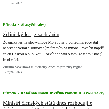
18 října, 2024
Příroda
Lesy&Pralesy
Ždánický les je zachráněn
Ždánický les na jihovýchodě Moravy se v posledním roce stal
nečekaně velmi diskutovaným územím na mnoha úrovních napříč
celou Českou republikou. Rozvířit debatu o tom, že tento listnatý
lesní celek…
Zuzana Veverková z iniciativy Živý les pro živý region
17 října, 2024
Příroda
ZměnaKlimatu
ŠetřímePlanetu
Lesy&Pralesy
Ministři členských států dnes rozhodují o