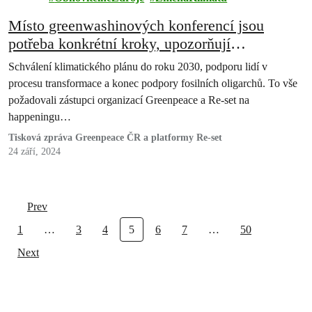
Místo greenwashinových konferencí jsou
potřeba konkrétní kroky, upozorňují
Greenpeace a platforma Re-set
Schválení klimatického plánu do roku 2030, podporu lidí v
procesu transformace a konec podpory fosilních oligarchů. To vše
požadovali zástupci organizací Greenpeace a Re-set na
happeningu…
Tisková zpráva Greenpeace ČR a platformy Re-set
24 září, 2024
Prev
1
…
3
4
5
6
7
…
50
Next