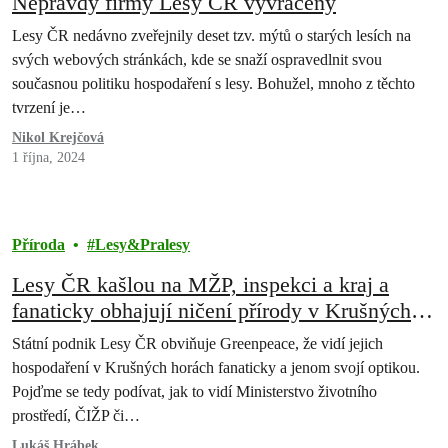
Nepravdy firmy Lesy ČR vyvráceny
Lesy ČR nedávno zveřejnily deset tzv. mýtů o starých lesích na
svých webových stránkách, kde se snaží ospravedlnit svou
současnou politiku hospodaření s lesy. Bohužel, mnoho z těchto
tvrzení je…
Nikol Krejčová
1 října, 2024
Příroda
Lesy&Pralesy
Lesy ČR kašlou na MŽP, inspekci a kraj a
fanaticky obhajují ničení přírody v Krušných
horách
Státní podnik Lesy ČR obviňuje Greenpeace, že vidí jejich
hospodaření v Krušných horách fanaticky a jenom svojí optikou.
Pojďme se tedy podívat, jak to vidí Ministerstvo životního
prostředí, ČIŽP či…
Lukáš Hrábek