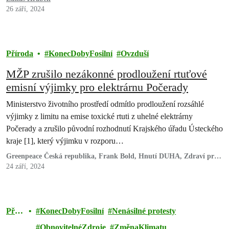
26 září, 2024
Příroda
KonecDobyFosilní
Ovzduší
MŽP zrušilo nezákonné prodloužení rtuťové
emisní výjimky pro elektrárnu Počerady
Ministerstvo životního prostředí odmítlo prodloužení rozsáhlé
výjimky z limitu na emise toxické rtuti z uhelné elektrárny
Počerady a zrušilo původní rozhodnutí Krajského úřadu Ústeckého
kraje [1], který výjimku v rozporu…
Greenpeace Česká republika, Frank Bold, Hnutí DUHA, Zdraví pro
Most,
24 září, 2024
Příro
KonecDobyFosilní
Nenásilné protesty
da
ObnovitelnéZdroje
ZměnaKlimatu