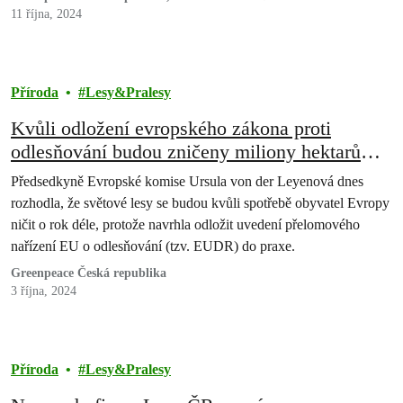
11 října, 2024
Příroda
Lesy&Pralesy
Kvůli odložení evropského zákona proti
odlesňování budou zničeny miliony hektarů
lesů a pralesů
Předsedkyně Evropské komise Ursula von der Leyenová dnes
rozhodla, že světové lesy se budou kvůli spotřebě obyvatel Evropy
ničit o rok déle, protože navrhla odložit uvedení přelomového
nařízení EU o odlesňování (tzv. EUDR) do praxe.
Greenpeace Česká republika
3 října, 2024
Příroda
Lesy&Pralesy