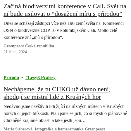
Začíná biodiverzitní konference v Cali. Svět na
ní bude usilovat o “dosažení míru s přírodou”
Dnes se scházejí zástupci více než 190 zemí světa na Konferenci
OSN o biodiverzitě COP 16 v kolumbijském Cali. Motto celé
konference zní „mír s přírodou“.
Greenpeace Česká republika
21 října, 2024
Příroda
Lesy&Pralesy
Nechápeme, že tu CHKO už dávno není,
shodují se místní lidé z Krušných hor
Nedávno jsme navštívili lidi žijící na různých místech v Krušných
horách či jejich blízkosti. Ptali jsme se jich, co si myslí o plánované
Chráněné krajinné oblasti a také jestli jsou…
Marie Sieberová, fotografka a kameramanka Greenpeace