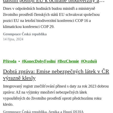
dalším postoji EU k ochraně biodiverzity a
klimatu
Dnes v odpoledních hodinách budou ministři a ministryně
životního prostředí členských států EU schvalovat společnou
pozici EU na letošní biodiverzitní konferenci COP 16 a
klimatickou konferenci COP 29.
Greenpeace Česká republika
14 října, 2024
Příroda
KonecDobyFosilní
BezChemie
Ovzduší
Dobrá zpráva: Emise nebezpečných látek v ČR
výrazně klesly
Integrovaný registr znečišťování přinesl s daty za rok 2023 dobrou
zprávu: Až na výjimky množství nebezpečných látek
vypouštěných do životního prostředí oproti předchozímu roku
kleslo.
Greenpeace Česká republika, Arnika a Hnutí DUHA