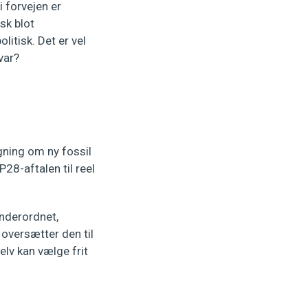
i forvejen er
isk blot
itisk. Det er vel
svar?
gning om ny fossil
28-aftalen til reel
underordnet,
i oversætter den til
elv kan vælge frit