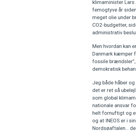
klimaminister Lars A
femogtyve år siden.
meget olie under b
CO2-budgetter, side
administrativ beslu
Men hvordan kan en 
Danmark kæmper for
fossile brændsler”
demokratisk behand
Jeg både håber og 
det er ret så ubelej
som global klimamin
nationale ansvar f
helt fornuftigt og 
og at INEOS er i sin
Nordsøaftalen… de h