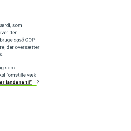
 værdi, som
giver den
 bruge
også
COP-
ere, der oversætter
ik.
ing som
kal “omstille væk
er landene til”
?