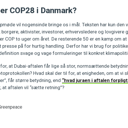
er COP28 i Danmark?
topmøde vil nogensinde bringe os i mål. Teksten har kun den
, borgere, aktivister, investorer, erhvervsledere og lovgivere 
 er COP to uger om året. De resterende 50 er en kamp om
at
t presse på for hurtig handling. Derfor har vi brug for politik
definition svage og vage formuleringer til konkret klimapolit
l for, at Dubai-aftalen får lige så stor, normsættende betydn
toprotokollen? Hvad skal der til for, at enigheden, om at vi s
er”, får større betydning, end
“hvad juraen i aftalen forpligt
, at aftalen vil “sætte retning”?
Greenpeace