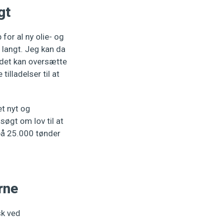
gt
 for al ny olie- og
 langt. Jeg kan da
edet kan oversætte
illadelser til at
et nyt og
søgt om lov til at
 på 25.000 tønder
rne
sk ved