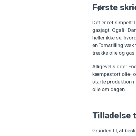
Første skri
Det er ret simpelt: 
gasjagt. Også i Dan
heller ikke se, hv
en “omstilling væk f
trække olie og gas
Alligevel sidder En
kæmpestort olie- og
starte produktion i
olie om dagen.
Tilladelse 
Grunden til, at besl