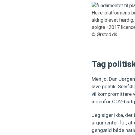
Hejre-platformens bæ
aldrig blevet færdig,
solgte i 2017 licenc
© Ørsted.dk
Tag politis
Men jo, Dan Jørgens
lave politik. Selvfø
vil kompromittere 
indenfor CO2-budg
Jeg siger ikke, det
argumenter for, at d
gengæld både nation