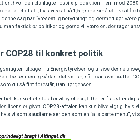
uation, hvor den planlagte fossile produktion frem mod 2030 
 der er plads til, hvis vi skal nå 1,5 gradersmålet. I skal fakt
 denne sag har “væsentlig betydning” og dermed bør være pol
nu man faktisk
er
politiker og gerne vil være én, der tager an
r COP28 til konkret politik
ngsmagten tilbage fra Energistyrelsen og afvise denne ansø
en. Det er nemlig sådan, det ser ud, når man oversætter COP
s som du så fint foreslår, Dan Jørgensen.
 helt konkret et stop for al ny oliejagt. Det er fuldstændig 
en licens er givet. COP28-aftalen kan kun blive vigtig, hvis v
e hvis vi som saudierne ser den som en “a la carte menu”, vi s
prindeligt bragt i Altinget.dk