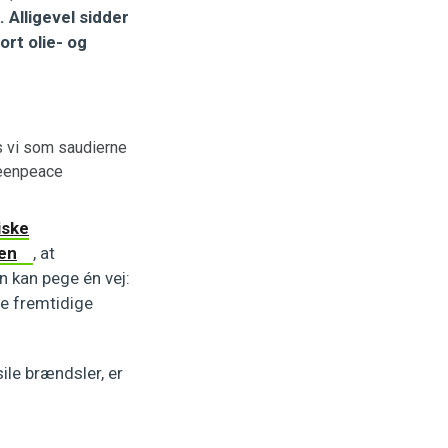
 Alligevel sidder
rt olie- og
is vi som saudierne
Greenpeace
iske
en
, at
n kan pege én vej:
le fremtidige
ile brændsler, er