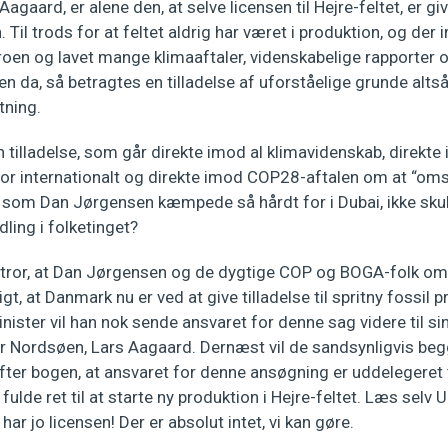
agaard, er alene den, at selve licensen til Hejre-feltet, er g
 Til trods for at feltet aldrig har været i produktion, og de
roen og lavet mange klimaaftaler, videnskabelige rapporter 
n da, så betragtes en tilladelse af uforståelige grunde alt
tning.
tilladelse, som går direkte imod al klimavidenskab, direkte 
 internationalt og direkte imod COP28-aftalen om at “omst
, som Dan Jørgensen kæmpede så hårdt for i Dubai, ikke sk
ling i folketinget?
tror, at Dan Jørgensen og de dygtige COP og BOGA-folk om
ligt, at Danmark nu er ved at give tilladelse til spritny fossil
ister vil han nok sende ansvaret for denne sag videre til si
or Nordsøen, Lars Aagaard. Dernæst vil de sandsynligvis beg
efter bogen, at ansvaret for denne ansøgning er uddelegeret t
 fulde ret til at starte ny produktion i Hejre-feltet. Læs sel
ar jo licensen! Der er absolut intet, vi kan gøre.