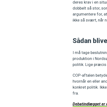
deres krav i en sit
dobbelt så stor, som
argumentere for, at
ikke så svært, når 
Sådan blive
I må tage beslutni
produktion i Nordsø
politik. Lige præci
COP-aftalen betyder
hvornår en eller and
konkret politik. Ikk
fra.
Debatindlægget er o