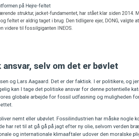
rende struktur, jacket-fundamentet, har stået klar siden 2014. 
 og feltet er aldrig taget i brug. Den tidligere ejer, DONG, valgte 
en videre til fossilgiganten INEOS.
k ansvar, selv om det er bøvlet
en og Lars Aagaard. Det er der faktisk. I er politikere, og je
lgelig kan I tage det politiske ansvar for denne potentielle ka
vores globale arbejde for fossil udfasning og muligheden for
ettet.
 bliver nemt eller ubøvlet. Fossilindustrien har måske nogle k
e har ret til at gå gå på jagt efter ny olie, selvom verden bræn
ale og internationale klimaaftaler udover den moralske plig