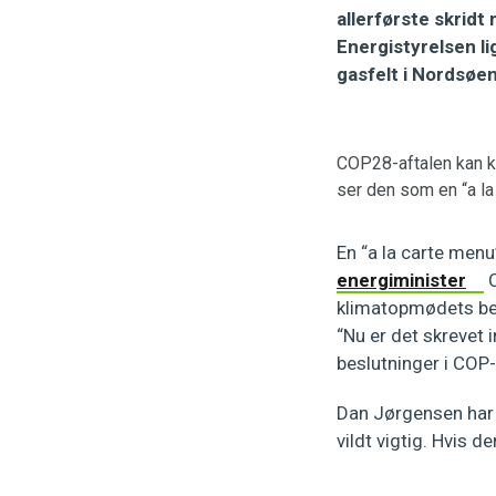
allerførste skridt
Energistyrelsen l
gasfelt i Nordsøen
COP28-aftalen kan kun
ser den som en “a la
En “a la carte menu
energiminister
C
klimatopmødets besl
“Nu er det skrevet 
beslutninger i COP-
Dan Jørgensen har r
vildt vigtig. Hvis d