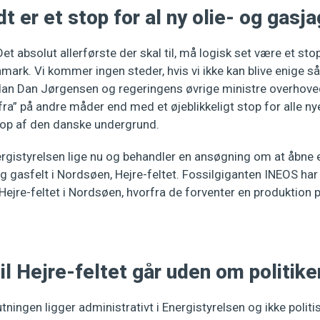
dt er et stop for al ny olie- og gasja
Det absolut allerførste der skal til, må logisk set være et stop
mark. Vi kommer ingen steder, hvis vi ikke kan blive enige så
ordan Dan Jørgensen og regeringens øvrige ministre overhov
ra” på andre måder end med et øjeblikkeligt stop for alle nye t
 op af den danske undergrund.
ergistyrelsen lige nu og behandler en ansøgning om at åbne 
 gasfelt i Nordsøen, Hejre-feltet. Fossilgiganten INEOS har 
 Hejre-feltet i Nordsøen, hvorfra de forventer en produktion
til Hejre-feltet går uden om politike
utningen ligger administrativt i Energistyrelsen og ikke politi