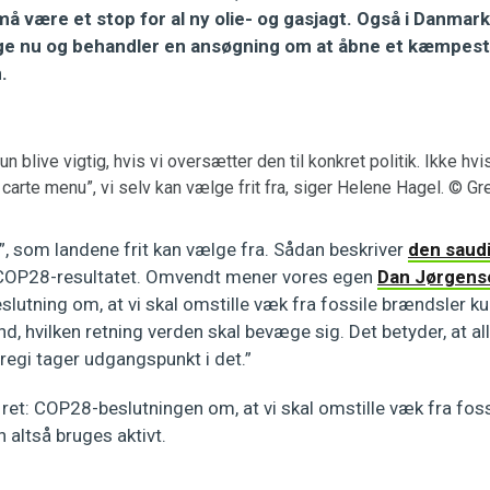
 må være et stop for al ny olie- og gasjagt. Også i Danmark.
ige nu og behandler en ansøgning om at åbne et kæmpesto
.
 blive vigtig, hvis vi oversætter den til konkret politik. Ikke hv
 carte menu”, vi selv kan vælge frit fra, siger Helene Hagel. © 
”, som landene frit kan vælge fra. Sådan beskriver
den saud
OP28-resultatet. Omvendt mener vores egen
Dan Jørgens
utning om, at vi skal omstille væk fra fossile brændsler ku
ind, hvilken retning verden skal bevæge sig. Det betyder, at al
regi tager udgangspunkt i det.”
et: COP28-beslutningen om, at vi skal omstille væk fra foss
en altså bruges aktivt.