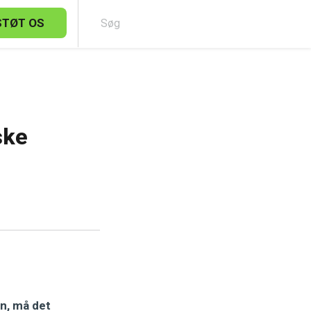
STØT OS
Sø
ske
en, må det