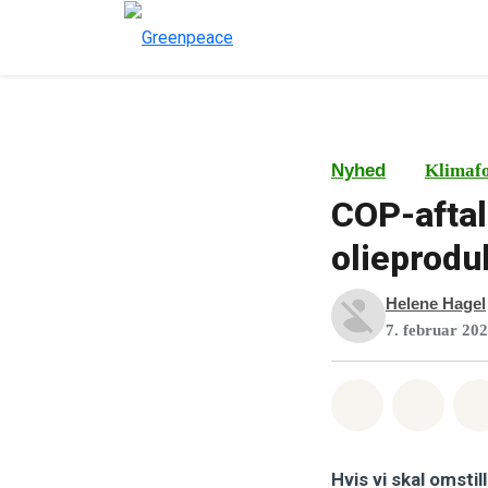
Nyhed
Klimaf
COP-aftal
olieprodu
Helene Hagel
7. februar 20
Del på What
Del p
Hvis vi skal omsti