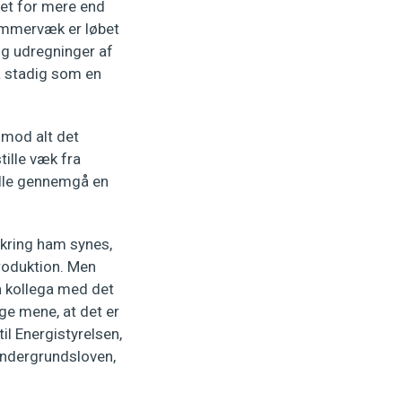
ivet for mere end
r immervæk er løbet
og udregninger af
så stadig som en
imod alt det
ille væk fra
ulle gennemgå en
kring ham synes,
 produktion. Men
n kollega med det
ge mene, at det er
il Energistyrelsen,
v Undergrundsloven,