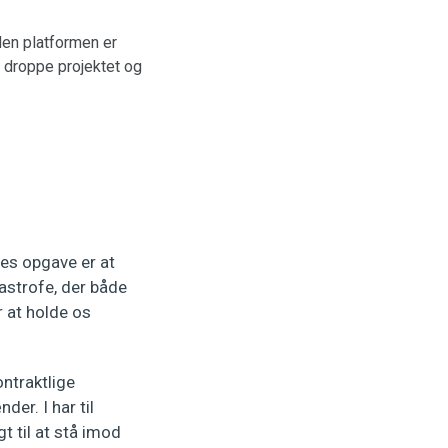
Men platformen er
at droppe projektet og
res opgave er at
tastrofe, der både
 at holde os
ontraktlige
der. I har til
t til at stå imod