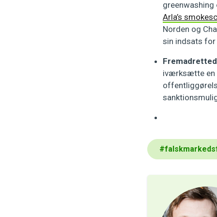
greenwashing og
Arla’s smokescr
Norden og Chan
sin indsats for
Fremadretted
iværksætte en 
offentliggørel
sanktionsmuligh
#
falskmarkeds