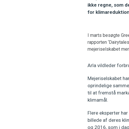
ikke regne, som de
for klimareduktion
I marts besøgte Gre
rapporten ‘Dairytales
mejeriselskabet mer
Arla vildleder for
Mejeriselskabet ha
oprindelige sammen
til at fremstå marka
klimamål.
Flere eksperter har
billede af deres kl
og 2016, som i dag