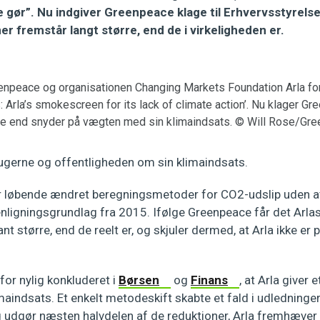
 gør”. Nu indgiver Greenpeace klage til Erhvervsstyrelsen
er fremstår langt større, end de i virkeligheden er.
enpeace og organisationen Changing Markets Foundation Arla fo
: Arla’s smokescreen for its lack of climate action’. Nu klager Gr
e end snyder på vægten med sin klimaindsats. © Will Rose/Gr
brugerne og offentligheden om sin klimaindsats.
r løbende ændret beregningsmetoder for CO2-udslip uden a
ligningsgrundlag fra 2015. Ifølge Greenpeace får det Arlas
nt større, end de reelt er, og skjuler dermed, at Arla ikke er på 
 for nylig konkluderet i
Børsen
og
Finans
, at Arla giver 
imaindsats. Et enkelt metodeskift skabte et fald i udlednin
 udgør næsten halvdelen af de reduktioner, Arla fremhæver 