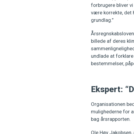
forbrugere bliver vi
være korrekte, det
grundlag.”
Årsregnskabslovens
billede af deres kl
sammenlignelighed 
undlade at forklar
bestemmelser, påp
Ekspert: “
Organisationen bede
mulighederne for a
bag årsrapporten.
Ole Høy Jakobsen, s