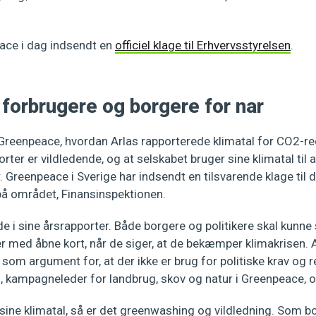
ace i dag indsendt en
officiel klage til Erhvervsstyrelsen
.
 forbrugere og borgere for nar
reenpeace, hvordan Arlas rapporterede klimatal for CO2-red
rter er vildledende, og at selskabet bruger sine klimatal til 
. Greenpeace i Sverige har indsendt en tilsvarende klage til
å området, Finansinspektionen.
de i sine årsrapporter. Både borgere og politikere skal kunne 
r med åbne kort, når de siger, at de bekæmper klimakrisen. A
som argument for, at der ikke er brug for politiske krav og re
, kampagneleder for landbrug, skov og natur i Greenpeace, 
 sine klimatal, så er det greenwashing og vildledning. Som b