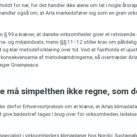
 holdt for nar, for det handler ikke alene om tal i nogle årsrap
 handler også om, at Arla markedsfører sig som en grøn vir
 § 99 a kræver, at danske virksomheder giver et retvisende 
ima‑ og miljøindsats, mens §§ 11–12 stiller krav om pålideli
og klar metodeforklaring over tid. Ved at fastholde et ujus
e konsekvenserne af metodeændringerne, så overtræder Arla
eger Greenpeace.
De må simpelthen ikke regne, som d
r derfor Erhvervsstyrelsen om at kræve, at Arlas klimadata 
t give bødestraf tages i brug over for virksomheden, ledelse
pecialist i virksomheders klimaplaner hos Nordic Sustainabi