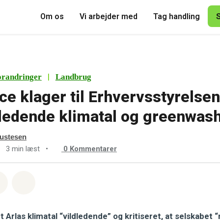
Om os
Vi arbejder med
Tag handling
|
orandringer
Landbrug
e klager til Erhvervsstyrelsen
dledende klimatal og greenwas
ustesen
3 min læst
•
0
Kommentarer
sapp
å Facebook
Del med Email
Del på Bluesky
t Arlas klimatal “vildledende” og kritiseret, at selskabet