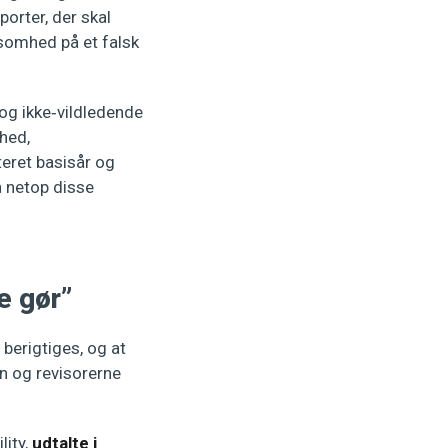
porter, der skal
ksomhed på et falsk
og ikke‑vildledende
ghed,
teret basisår og
 netop disse
e gør”
berigtiges, og at
n og revisorerne
lity,
udtalte i