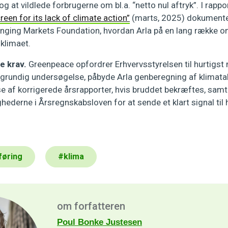
 at vildlede forbrugerne om bl.a. “netto nul aftryk”. I rapp
een for its lack of climate action”
(marts, 2025) dokument
ging Markets Foundation, hvordan Arla på en lang række o
 klimaet.
e krav.
Greenpeace opfordrer Erhvervsstyrelsen til hurtigst 
grundig undersøgelse, påbyde Arla genberegning af klimata
se af korrigerede årsrapporter, hvis bruddet bekræftes, samt
ederne i Årsregnskabsloven for at sende et klart signal til 
føring
#
klima
om forfatteren
Poul Bonke Justesen