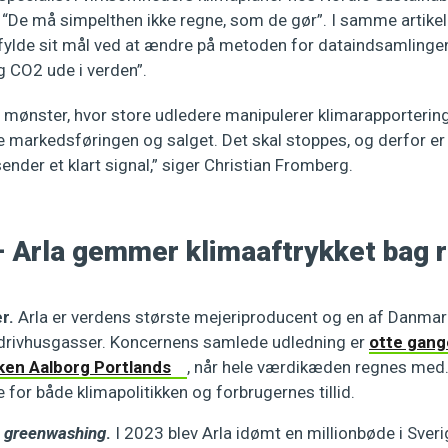
: “De må simpelthen ikke regne, som de gør”. I samme artikel
fylde sit mål ved at ændre på metoden for dataindsamlingen
ig CO2 ude i verden”.
t mønster, hvor store udledere manipulerer klimarapporterin
 markedsføringen og salget. Det skal stoppes, og derfor er 
ender et klart signal,” siger Christian Fromberg.
–
Arla gemmer klimaaftrykket bag r
er.
Arla er verdens største mejeriproducent og en af Danmar
il drivhusgasser. Koncernens samlede udledning er
otte gang
en Aalborg Portlands
, når hele værdikæden regnes med.
for både klimapolitikken og forbrugernes tillid.
r
greenwashing
.
I 2023 blev Arla idømt en millionbøde i Sveri