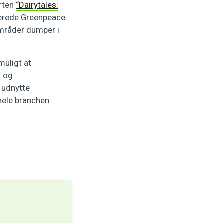
orten
“Dairytales:
erede Greenpeace
mråder dumper i
muligt at
l og
 udnytte
hele branchen.