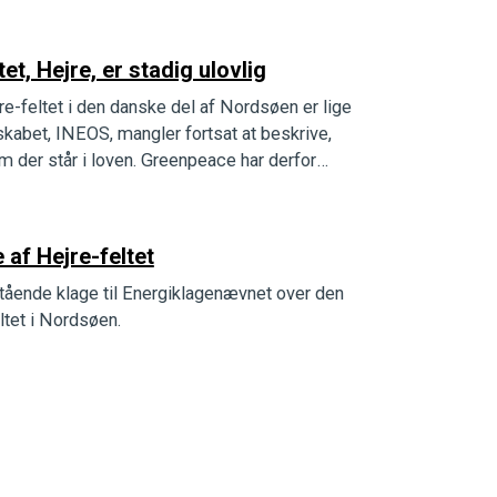
t, Hejre, er stadig ulovlig
jre-feltet i den danske del af Nordsøen er lige
lskabet, INEOS, mangler fortsat at beskrive,
m der står i loven. Greenpeace har derfor
af Hejre-feltet
ående klage til Energiklagenævnet over den
eltet i Nordsøen.