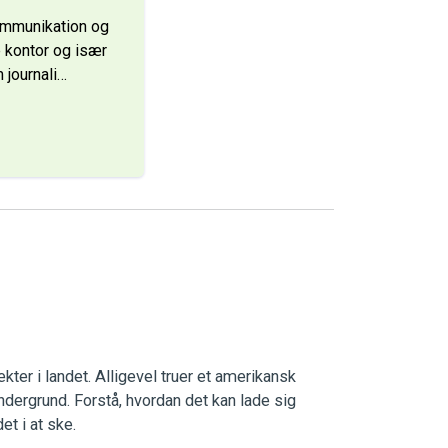
ommunikation og
 kontor og især
 journali
…
ekter i landet. Alligevel truer et amerikansk
dergrund. Forstå, hvordan det kan lade sig
et i at ske.