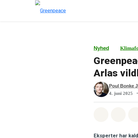
Nyhed
Klimaf
Greenpeac
Arlas vil
Poul Bonke J
•
4. juni 2025
Del på What
Del p
Eksperter har kald