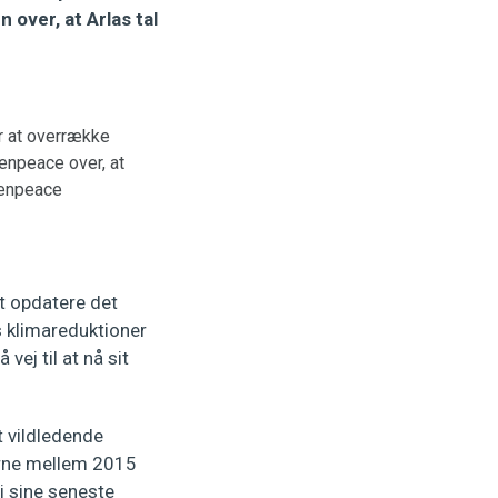
 over, at Arlas tal
r at overrække
eenpeace over, at
eenpeace
t opdatere det
 klimareduktioner
vej til at nå sit
et vildledende
gerne mellem 2015
i sine seneste