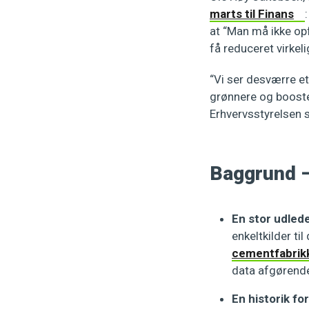
marts til Finans
at “Man må ikke op
få reduceret virkel
“Vi ser desværre e
grønnere og booste
Erhvervsstyrelsen s
Baggrund 
En stor udled
enkeltkilder t
cementfabrikk
data afgørende 
En historik fo