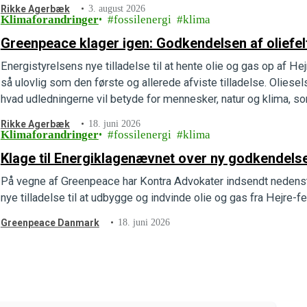
Rikke Agerbæk
3. august 2026
Klimaforandringer
fossilenergi
klima
Greenpeace klager igen: Godkendelsen af oliefelte
Energistyrelsens nye tilladelse til at hente olie og gas op af He
så ulovlig som den første og allerede afviste tilladelse. Oliese
hvad udledningerne vil betyde for mennesker, natur og klima, so
indsendt en ny…
Rikke Agerbæk
18. juni 2026
Klimaforandringer
fossilenergi
klima
Klage til Energiklagenævnet over ny godkendelse 
På vegne af Greenpeace har Kontra Advokater indsendt nedenst
nye tilladelse til at udbygge og indvinde olie og gas fra Hejre-f
Greenpeace Danmark
18. juni 2026