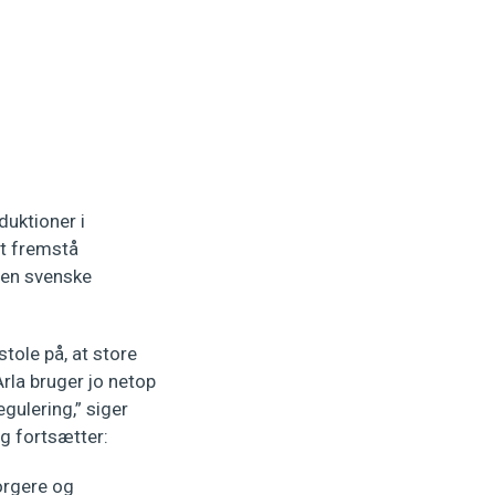
uktioner i
at fremstå
 den svenske
stole på, at store
rla bruger jo netop
gulering,” siger
og fortsætter:
orgere og