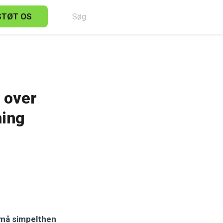
STØT OS
Sø
 over
hing
 “må simpelthen