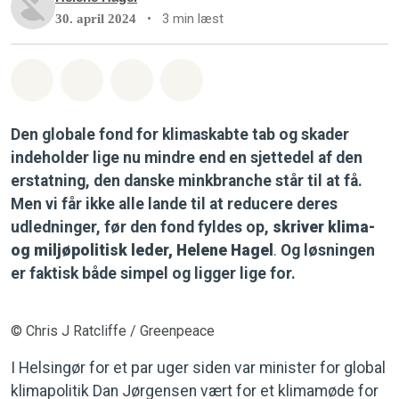
•
3 min læst
30. april 2024
Del på Whatsapp
Del på Facebook
Del med Email
Del på Bluesky
Den globale fond for klimaskabte tab og skader
indeholder lige nu mindre end en sjettedel af den
erstatning, den danske minkbranche står til at få.
Men vi får ikke alle lande til at reducere deres
udledninger, før den fond fyldes op,
skriver klima-
og miljøpolitisk leder, Helene Hagel
.
Og løsningen
er faktisk både simpel og ligger lige for.
© Chris J Ratcliffe / Greenpeace
I Helsingør for et par uger siden var minister for global
klimapolitik Dan Jørgensen vært for et klimamøde for