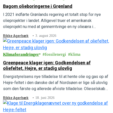
Bagom olieboringerne i Grønland
I 2021 indførte Grønlands regering et totalt stop for nye
olieprojekter i landet. Alligevel truer et amerikansk
olieprojekt nu med at gennemtvinge en ny olieæra i
Grønlands undergrund. Forstå, hvordan det kan lade sig gøre,
Rikke Agerbæk
3. august 2026
hvad der er på spil, og hvad der kan gøres for at forhindre
det i at ske.
Klimaforandringer
fossilenergi
klima
Greenpeace klager igen: Godkendelsen af
oliefeltet, Hejre, er stadig ulovlig
Energistyrelsens nye tilladelse til at hente olie og gas op af
Hejre-feltet i den danske del af Nordsøen er lige så ulovlig
som den første og allerede afviste tilladelse. Olieselskabet,
INEOS, mangler fortsat at beskrive, hvad udledningerne vil
Rikke Agerbæk
18. juni 2026
betyde for mennesker, natur og klima, som der står i loven.
Greenpeace har derfor indsendt en ny…