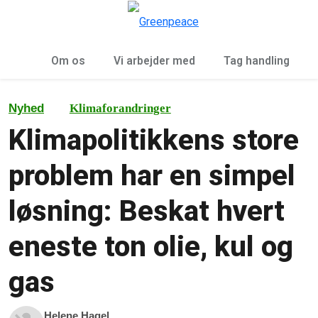
To
Menu
Om os
Vi arbejder med
Tag handling
Nyhed
Klimaforandringer
Klimapolitikkens store
problem har en simpel
løsning: Beskat hvert
eneste ton olie, kul og
gas
Helene Hagel