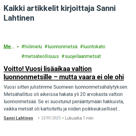
Kaikki artikkelit kirjoittaja Sanni
Lahtinen
Met
hiilinielu
luonnonmetsä
luontokato
sät
metsäteollisuus
suojellaanmetsät
Voitto! Vuosi lisäaikaa valtion
luonnonmetsille – mutta vaara ei ole ohi
Vuosi sitten julistimme Suomeen luonnonmetsähälytyksen.
Metsähallitus oli aikeissa hakata yli 20 arvokasta valtion
luonnonmetsää. Se ei suostunut perääntymään hakkuista,
vaikka metsät oli kartoitettu ja niiden poikkeukselliset
luontoarvot olivat tiedossa.
Sanni Lahtinen
22/01/2025
Lukuaika 1 min