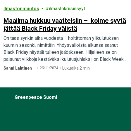
Ilmastonmuutos
ilmastokriisinsyyt
Maailma hukkuu vaatteisiin – kolme syytä
jättää Black Friday välistä
On taas synkin aika vuodesta – holtittoman ylikulutuksen
kuumin sesonki, nimittäin. Yhdysvalloista alkunsa saanut
Black Friday näyttää tulleen jäädäkseen. Hiljalleen se on
paisunut viikkoja kestäväksi kulutusjuhlaksi: on Black Week
ja…
Sanni Lahtinen
26/11/2024
Lukuaika 2 min
Greenpeace Suomi