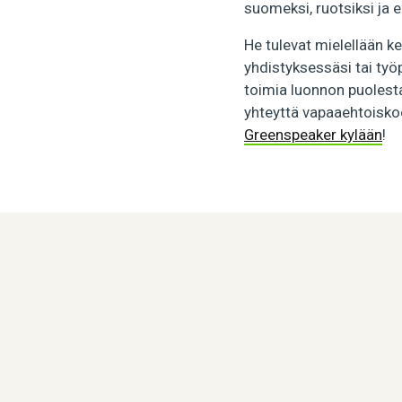
suomeksi, ruotsiksi ja e
He tulevat mielellään k
yhdistyksessäsi tai työp
toimia luonnon puolesta 
yhteyttä vapaaehtoisko
Greenspeaker kylään
!