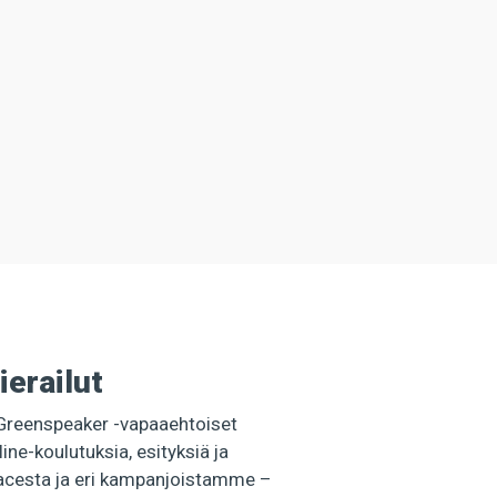
ierailut
Greenspeaker -vapaaehtoiset
nline-koulutuksia, esityksiä ja
cesta ja eri kampanjoistamme –