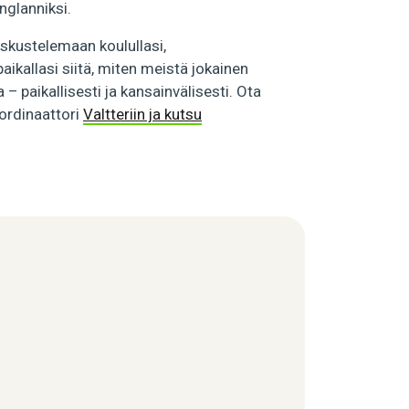
nglanniksi.
eskustelemaan koulullasi,
aikallasi siitä, miten meistä jokainen
– paikallisesti ja kansainvälisesti. Ota
ordinaattori
Valtteriin ja kutsu