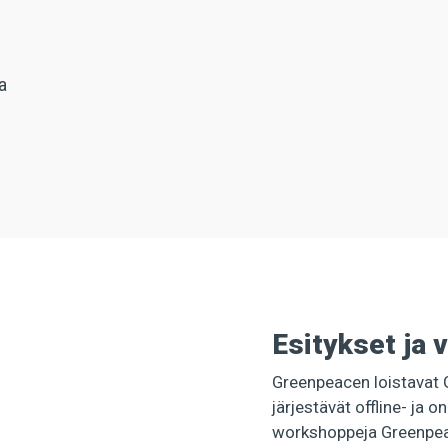
a
Esitykset ja v
Greenpeacen loistavat 
järjestävät offline- ja o
workshoppeja Greenpea