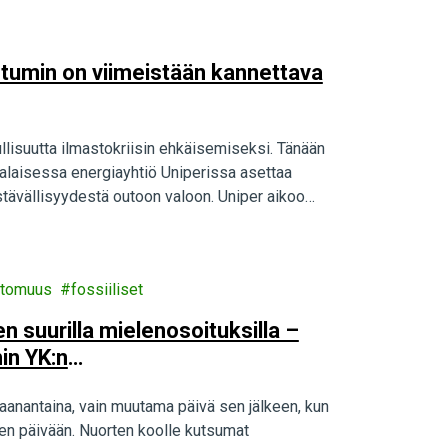
umin on viimeistään kannettava
llisuutta ilmastokriisin ehkäisemiseksi. Tänään
laisessa energiayhtiö Uniperissa asettaa
tävällisyydestä outoon valoon. Uniper aikoo
ttomuus
fossiiliset
en suurilla mielenosoituksilla –
in YK:n
anantaina, vain muutama päivä sen jälkeen, kun
een päivään. Nuorten koolle kutsumat