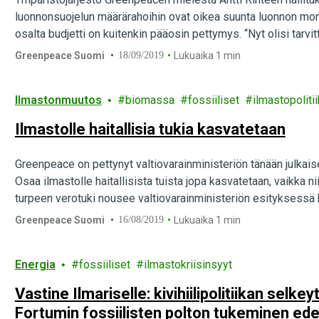
luonnonsuojelun määrärahoihin ovat oikea suunta luonnon mo
osalta budjetti on kuitenkin pääosin pettymys. “Nyt olisi tarvit
Greenpeace Suomi
18/09/2019
Lukuaika 1 min
Ilmastonmuutos
biomassa
fossiiliset
ilmastopoliti
Ilmastolle haitallisia tukia kasvatetaan
Greenpeace on pettynyt valtiovarainministeriön tänään julka
Osaa ilmastolle haitallisista tuista jopa kasvatetaan, vaikka n
turpeen verotuki nousee valtiovarainministeriön esityksessä k
Greenpeace Suomi
16/08/2019
Lukuaika 1 min
Energia
fossiiliset
ilmastokriisinsyyt
Vastine Ilmariselle: kivihiilipolitiikan selk
Fortumin fossiilisten polton tukeminen ed