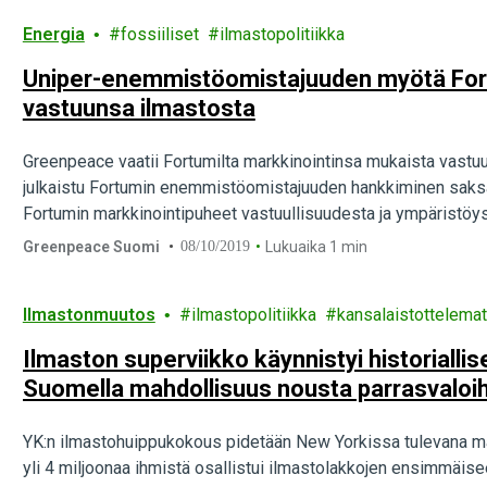
Energia
fossiiliset
ilmastopolitiikka
Uniper-enemmistöomistajuuden myötä Fort
vastuunsa ilmastosta
Greenpeace vaatii Fortumilta markkinointinsa mukaista vastuu
julkaistu Fortumin enemmistöomistajuuden hankkiminen saksa
Fortumin markkinointipuheet vastuullisuudesta ja ympäristöys
haastaa Hollannin välimiesoikeuteen maan…
Greenpeace Suomi
08/10/2019
Lukuaika 1 min
Ilmastonmuutos
ilmastopolitiikka
kansalaistottelema
Ilmaston superviikko käynnistyi historiallis
Suomella mahdollisuus nousta parrasvaloih
ilmastohuippukokouksessa
YK:n ilmastohuippukokous pidetään New Yorkissa tulevana ma
yli 4 miljoonaa ihmistä osallistui ilmastolakkojen ensimmäis