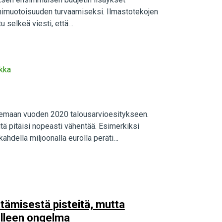
nimuotoisuuden turvaamiseksi. Ilmastotekojen
tu selkeä viesti, että…
ikka
isemaan vuoden 2020 talousarvioesitykseen.
iitä pitäisi nopeasti vähentää. Esimerkiksi
ahdella miljoonalla eurolla peräti…
eyttämisestä pisteitä, mutta
elleen ongelma