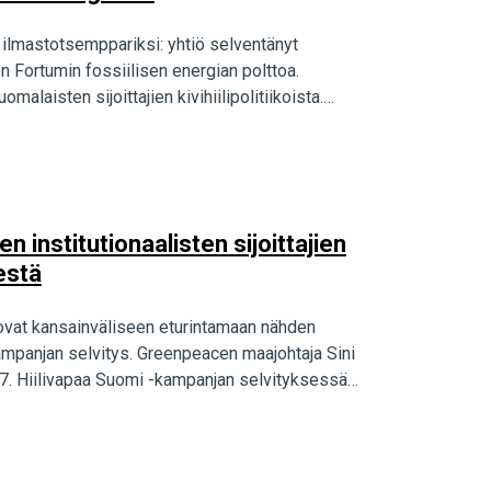
lmastotsemppariksi: yhtiö selventänyt
en Fortumin fossiilisen energian polttoa.
alaisten sijoittajien kivihiilipolitiikoista.
 institutionaalisten sijoittajien
estä
at ovat kansainväliseen eturintamaan nähden
kampanjan selvitys. Greenpeacen maajohtaja Sini
. Hiilivapaa Suomi -kampanjan selvityksessä…