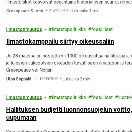
ilmastolakot kasvoivat perjantaina historiallisen suuriksi il
Greenpeace Suomi
21/09/2019
Lukuaika 1 min
Ilmastonmuutos
ilmastopolitiikka
fossiiliset
Ilmastokamppailu siirtyy oikeussaliin
Jo 28 maassa on nostettu yli 1000 oikeusjuttua hallituksia ja 
ja tulevien sukupolvien oikeuden turvalliseen ilmastoon ja te
Greenpeace vei Norjan…
Ulpu Seppälä
18/09/2019
Lukuaika 2 min
Ilmastonmuutos
ilmastopolitiikka
fossiiliset
luonto
Hallituksen budjetti luonnonsuojelun voitto
uupumaan
Ympäristöjärjestö Greenpeacen mielestä Antti Rinteen hallit