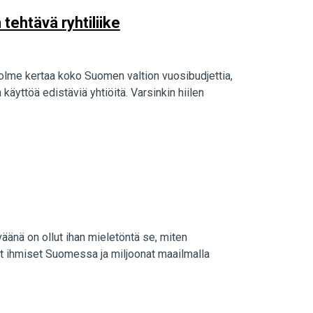
 tehtävä ryhtiliike
kolme kertaa koko Suomen valtion vuosibudjettia,
käyttöä edistäviä yhtiöitä. Varsinkin hiilen
eväänä on ollut ihan mieletöntä se, miten
et ihmiset Suomessa ja miljoonat maailmalla