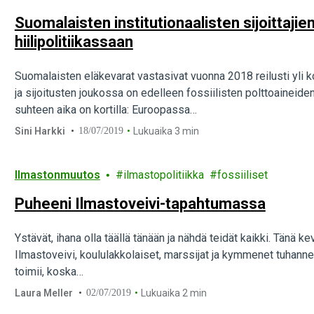
Suomalaisten institutionaalisten sijoittajien
hiilipolitiikassaan
Suomalaisten eläkevarat vastasivat vuonna 2018 reilusti yli 
ja sijoitusten joukossa on edelleen fossiilisten polttoaineiden 
suhteen aika on kortilla: Euroopassa…
Sini Harkki
18/07/2019
Lukuaika 3 min
Ilmastonmuutos
ilmastopolitiikka
fossiiliset
Puheeni Ilmastoveivi-tapahtumassa
Ystävät, ihana olla täällä tänään ja nähdä teidät kaikki. Tänä k
Ilmastoveivi, koululakkolaiset, marssijat ja kymmenet tuhann
toimii, koska…
Laura Meller
02/07/2019
Lukuaika 2 min