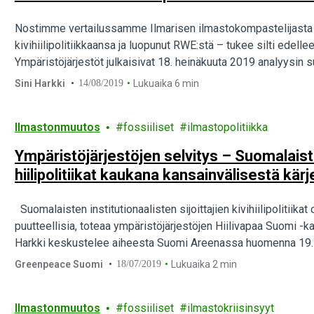
Nostimme vertailussamme Ilmarisen ilmastokompastelijasta i
kivihiilipolitiikkaansa ja luopunut RWE:stä – tukee silti edelle
Ympäristöjärjestöt julkaisivat 18. heinäkuuta 2019 analyysin suom
Saimme työeläkevakuuttaja…
Sini Harkki
14/08/2019
Lukuaika 6 min
Ilmastonmuutos
fossiiliset
ilmastopolitiikka
Ympäristöjärjestöjen selvitys – Suomalaisten
hiilipolitiikat kaukana kansainvälisestä kärj
Suomalaisten institutionaalisten sijoittajien kivihiilipolitiik
puutteellisia, toteaa ympäristöjärjestöjen Hiilivapaa Suomi -
Harkki keskustelee aiheesta Suomi Areenassa huomenna 19.7
Greenpeace Suomi
18/07/2019
Lukuaika 2 min
Ilmastonmuutos
fossiiliset
ilmastokriisinsyyt