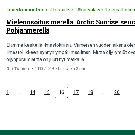
Ilmastonmuutos
fossiiliset
kansalaistottelemattomu
Mielenosoitus merellä: Arctic Sunrise seur
Pohjanmerellä
Elämme keskellä ilmastokriisiä. Viimeisen vuoden aikana 
ilmastoliikkeen synnyn ympäri maailman. Mutta öljy-yhtiöt ovat
öljynporauslautta on juuri nyt matkalla...
Olli Tiainen
18/06/2019
Lukuaika 3 min
1
…
14
15
16
17
18
…
20