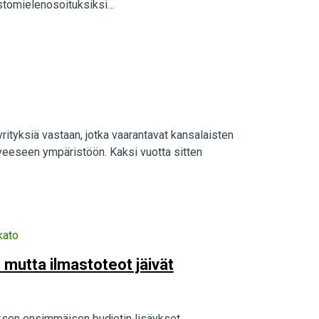
mastomielenosoituksiksi…
yrityksiä vastaan, jotka vaarantavat kansalaisten
rveeseen ympäristöön. Kaksi vuotta sitten
kato
, mutta ilmastoteot jäivät
uksen ensimmäisen budjetin lisäykset