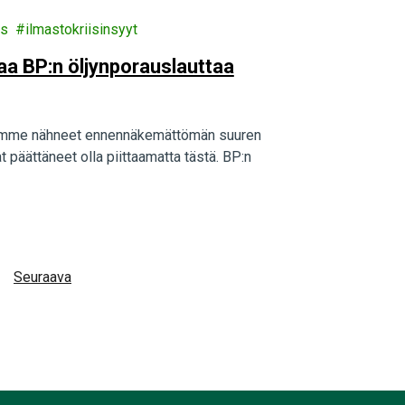
us
ilmastokriisinsyyt
aa BP:n öljynporauslauttaa
olemme nähneet ennennäkemättömän suuren
 päättäneet olla piittaamatta tästä. BP:n
Seuraava