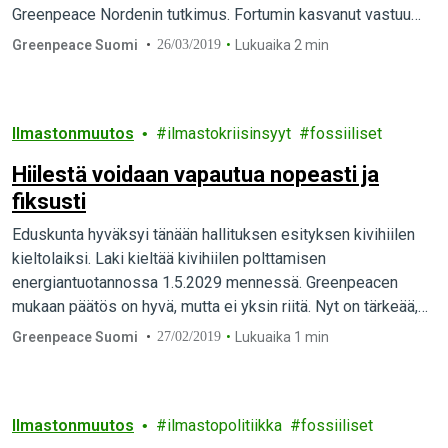
Greenpeace Nordenin tutkimus. Fortumin kasvanut vastuu
aiheutuu sijoituksista Uniperiin. Fortumin omat hiilivoimalat…
Greenpeace Suomi
26/03/2019
Lukuaika 2 min
Ilmastonmuutos
ilmastokriisinsyyt
fossiiliset
Hiilestä voidaan vapautua nopeasti ja
fiksusti
Eduskunta hyväksyi tänään hallituksen esityksen kivihiilen
kieltolaiksi. Laki kieltää kivihiilen polttamisen
energiantuotannossa 1.5.2029 mennessä. Greenpeacen
mukaan päätös on hyvä, mutta ei yksin riitä. Nyt on tärkeää,
että siirtymä toteutetaan fiksuin…
Greenpeace Suomi
27/02/2019
Lukuaika 1 min
Ilmastonmuutos
ilmastopolitiikka
fossiiliset