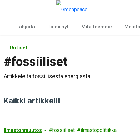
Ky
Valikko
Lahjoita
Toimi nyt
Mitä teemme
Meist
Uutiset
#
fossiiliset
Artikkeleita fossiilisesta energiasta
Kaikki artikkelit
Ilmastonmuutos
fossiiliset
ilmastopolitiikka