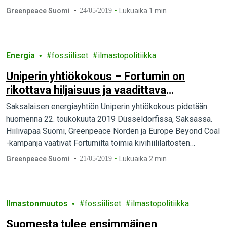
verrata kampanjan päätavoitteita ja…
Greenpeace Suomi
24/05/2019
Lukuaika 1 min
Energia
fossiiliset
ilmastopolitiikka
Uniperin yhtiökokous – Fortumin on
rikottava hiljaisuus ja vaadittava
hiililaitosten sulkemista
Saksalaisen energiayhtiön Uniperin yhtiökokous pidetään
huomenna 22. toukokuuta 2019 Düsseldorfissa, Saksassa.
Hiilivapaa Suomi, Greenpeace Norden ja Europe Beyond Coal
-kampanja vaativat Fortumilta toimia kivihiililaitosten
sulkemiseksi vastuunpakoilun sijaan. Myös Suomen
Greenpeace Suomi
21/05/2019
Lukuaika 2 min
tulevalla…
Ilmastonmuutos
fossiiliset
ilmastopolitiikka
Suomesta tulee ensimmäinen