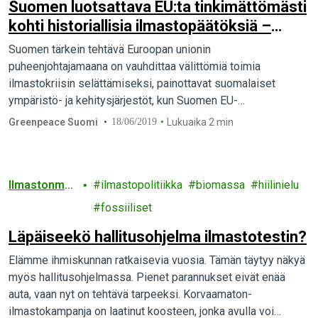
Suomen luotsattava EU:ta tinkimättömästi
kohti historiallisia ilmastopäätöksiä –
Tärkeintä on käynnistää 2030
Suomen tärkein tehtävä Euroopan unionin
ilmastotavoitteen päivitys
puheenjohtajamaana on vauhdittaa välittömiä toimia
ilmastokriisin selättämiseksi, painottavat suomalaiset
ympäristö- ja kehitysjärjestöt, kun Suomen EU-
puheenjohtajuuskauden alkuun on vajaat kaksi viikkoa. –
Greenpeace Suomi
18/06/2019
Lukuaika 2 min
Suomen uudet ilmastotavoitteet ovat…
Ilmastonmuu
ilmastopolitiikka
biomassa
hiilinielu
tos
fossiiliset
Läpäiseekö hallitusohjelma ilmastotestin?
Elämme ihmiskunnan ratkaisevia vuosia. Tämän täytyy näkyä
myös hallitusohjelmassa. Pienet parannukset eivät enää
auta, vaan nyt on tehtävä tarpeeksi. Korvaamaton-
ilmastokampanja on laatinut koosteen, jonka avulla voi