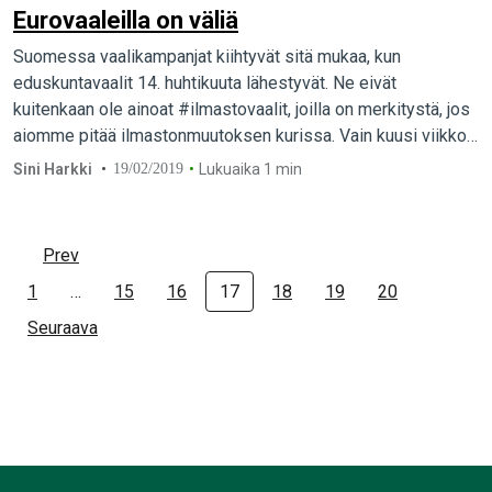
Eurovaaleilla on väliä
Suomessa vaalikampanjat kiihtyvät sitä mukaa, kun
eduskuntavaalit 14. huhtikuuta lähestyvät. Ne eivät
kuitenkaan ole ainoat #ilmastovaalit, joilla on merkitystä, jos
aiomme pitää ilmastonmuutoksen kurissa. Vain kuusi viikkoa
eduskuntavaalien jälkeen, 26.…
Sini Harkki
19/02/2019
Lukuaika 1 min
Prev
1
…
15
16
17
18
19
20
Seuraava