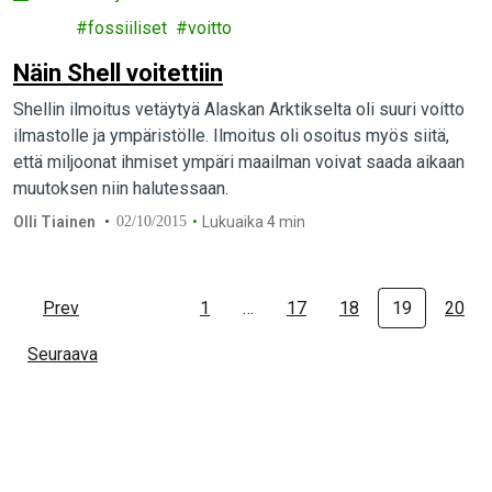
et
fossiiliset
voitto
Näin Shell voitettiin
Shellin ilmoitus vetäytyä Alaskan Arktikselta oli suuri voitto
ilmastolle ja ympäristölle. Ilmoitus oli osoitus myös siitä,
että miljoonat ihmiset ympäri maailman voivat saada aikaan
muutoksen niin halutessaan.
Olli Tiainen
02/10/2015
Lukuaika 4 min
Prev
1
…
17
18
19
20
Seuraava