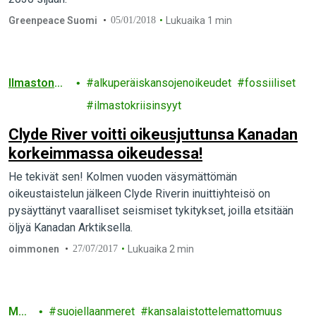
Greenpeace Suomi
05/01/2018
Lukuaika 1 min
Ilmastonm
alkuperäiskansojenoikeudet
fossiiliset
uutos
ilmastokriisinsyyt
Clyde River voitti oikeusjuttunsa Kanadan
korkeimmassa oikeudessa!
He tekivät sen! Kolmen vuoden väsymättömän
oikeustaistelun jälkeen Clyde Riverin inuittiyhteisö on
pysäyttänyt vaaralliset seismiset tykitykset, joilla etsitään
öljyä Kanadan Arktiksella.
oimmonen
27/07/2017
Lukuaika 2 min
Mer
suojellaanmeret
kansalaistottelemattomuus