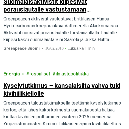
Suomalaisaktivistit kiipesivät
porauslautalle vastustamaan
koeporauksia Pohjanmerellä
Greenpeacen aktivistit vastustavat brittiläisen Hansa
Hydrocarbonsin koeporauksia Vattimerellä Alankomaissa.
Aktivistit nousivat porauslautalle torstaina illalla. Lautalle
kiipesi kaksi suomalaista Sini Saarela ja Jukka Huhta.
Mielenosoituksessa on mukana yhteensä kolme
Greenpeace Suomi
16/02/2018
Lukuaika 1 min
suomalaista.
Energia
fossiiliset
ilmastopolitiikka
Kyselytutkimus – kansalaisilta vahva tuki
kivihiilikiellolle
Greenpeacen taloustutkimuksella teettämä kyselytutkimus
kertoo, että lähes kaksi kolmesta suomalaisesta haluaa
kieltää kivihiilen polttamisen vuoteen 2025 mennessä.
Ympäristöministeri Kimmo Tiilikaisen ajama kivihiilikielto saa