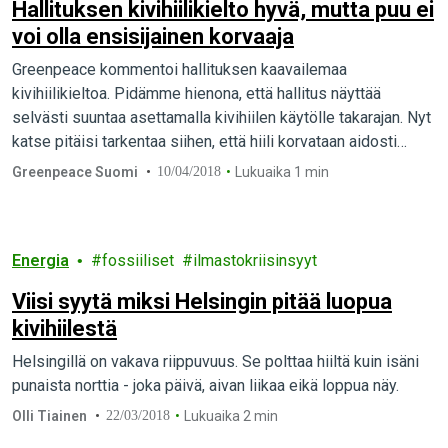
Hallituksen kivihiilikielto hyvä, mutta puu ei
voi olla ensisijainen korvaaja
Greenpeace kommentoi hallituksen kaavailemaa
kivihiilikieltoa. Pidämme hienona, että hallitus näyttää
selvästi suuntaa asettamalla kivihiilen käytölle takarajan. Nyt
katse pitäisi tarkentaa siihen, että hiili korvataan aidosti
päästöjä vähentäen eikä vain siirretä tukia tuulivoimalta
Greenpeace Suomi
10/04/2018
Lukuaika 1 min
puulle.
Energia
fossiiliset
ilmastokriisinsyyt
Viisi syytä miksi Helsingin pitää luopua
kivihiilestä
Helsingillä on vakava riippuvuus. Se polttaa hiiltä kuin isäni
punaista norttia - joka päivä, aivan liikaa eikä loppua näy.
Olli Tiainen
22/03/2018
Lukuaika 2 min