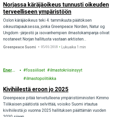
Norjassa käräjäoikeus tunnusti oikeuden
terveelliseen ympäristöön
Oslon käräjäoikeus teki 4. tammikuuta päätöksen
oikeustapauksessa, jonka Greenpeace Norden, Natur og
Ungdom -järjestö ja isovanhempien ilmastokampanja olivat
nostaneet Norjan hallitusta vastaan arktisten
öljynporauslupien myöntämisestä.
Greenpeace Suomi
05/01/2018
Lukuaika 1 min
Energi
fossiiliset
ilmastokriisinsyyt
a
ilmastopolitiikka
Kivihiilestä eroon jo 2025
Greenpeace pitää tervetulleena ympäristöministeri Kimmo
Tiilikaisen päätöstä selvittää, voisiko Suomi irtautua
kivihiilestä jo vuonna 2025 hallituksen päättämän vuoden
2030 sijaan.