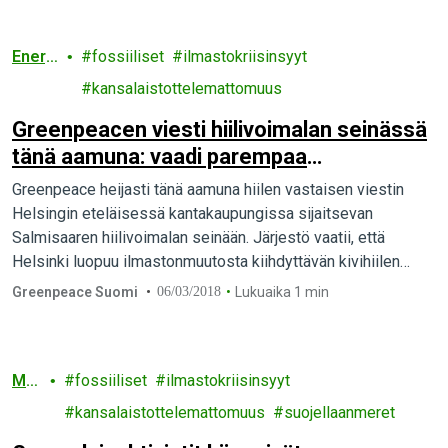
Energ
fossiiliset
ilmastokriisinsyyt
ia
kansalaistottelemattomuus
Greenpeacen viesti hiilivoimalan seinässä
tänä aamuna: vaadi parempaa
kaupunkienergiaa
Greenpeace heijasti tänä aamuna hiilen vastaisen viestin
Helsingin eteläisessä kantakaupungissa sijaitsevan
Salmisaaren hiilivoimalan seinään. Järjestö vaatii, että
Helsinki luopuu ilmastonmuutosta kiihdyttävän kivihiilen
polttamisesta 2025 mennessä.
Greenpeace Suomi
06/03/2018
Lukuaika 1 min
Mer
fossiiliset
ilmastokriisinsyyt
et
kansalaistottelemattomuus
suojellaanmeret