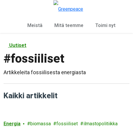
Ky
Valikko
Meistä
Mitä teemme
Toimi nyt
Uutiset
#
fossiiliset
Artikkeleita fossiilisesta energiasta
Kaikki artikkelit
Energia
biomassa
fossiiliset
ilmastopolitiikka