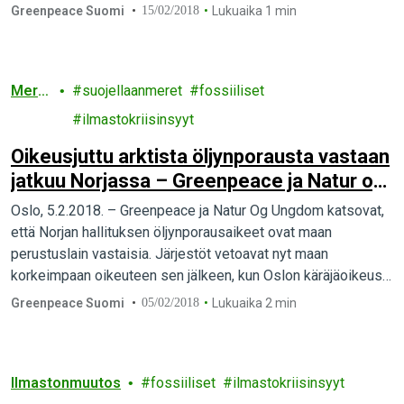
näin vahvan tuen suomalaisilta.
Greenpeace Suomi
15/02/2018
Lukuaika 1 min
Mere
suojellaanmeret
fossiiliset
t
ilmastokriisinsyyt
Oikeusjuttu arktista öljynporausta vastaan
jatkuu Norjassa – Greenpeace ja Natur og
Ungdom vetoavat korkeimpaan oikeuteen
Oslo, 5.2.2018. – Greenpeace ja Natur Og Ungdom katsovat,
että Norjan hallituksen öljynporausaikeet ovat maan
perustuslain vastaisia. Järjestöt vetoavat nyt maan
korkeimpaan oikeuteen sen jälkeen, kun Oslon käräjäoikeus
antoi ratkaisunsa tammikuussa.
Greenpeace Suomi
05/02/2018
Lukuaika 2 min
Ilmastonmuutos
fossiiliset
ilmastokriisinsyyt