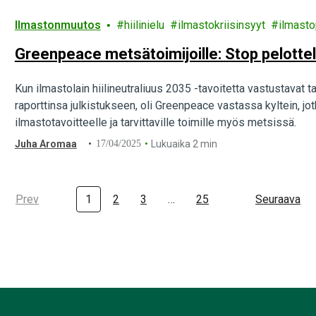
Ilmastonmuutos
hiilinielu
ilmastokriisinsyyt
ilmasto
Greenpeace metsätoimijoille: Stop pelotte
Kun ilmastolain hiilineutraliuus 2035 -tavoitetta vastustavat 
raporttinsa julkistukseen, oli Greenpeace vastassa kyltein, j
ilmastotavoitteelle ja tarvittaville toimille myös metsissä.
Juha Aromaa
17/04/2025
Lukuaika 2 min
Prev
1
2
3
…
25
Seuraava