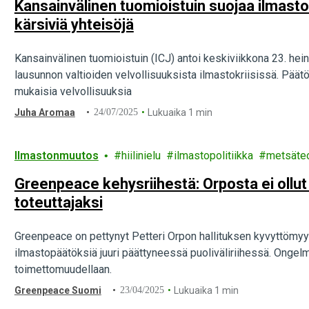
Kansainvälinen tuomioistuin suojaa ilmas
kärsiviä yhteisöjä
Kansainvälinen tuomioistuin (ICJ) antoi keskiviikkona 23. he
lausunnon valtioiden velvollisuuksista ilmastokriisissä. Päät
mukaisia velvollisuuksia
Juha Aromaa
24/07/2025
Lukuaika 1 min
Ilmastonmuutos
hiilinielu
ilmastopolitiikka
metsäteo
Greenpeace kehysriihestä: Orposta ei ollu
toteuttajaksi
Greenpeace on pettynyt Petteri Orpon hallituksen kyvyttömyyt
ilmastopäätöksiä juuri päättyneessä puoliväliriihessä. Ongelm
toimettomuudellaan.
Greenpeace Suomi
23/04/2025
Lukuaika 1 min