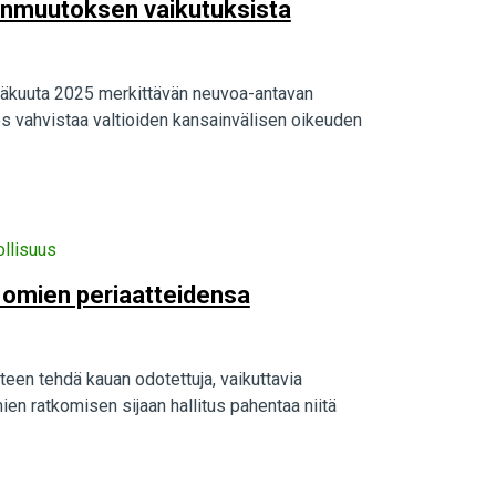
tonmuutoksen vaikutuksista
inäkuuta 2025 merkittävän neuvoa-antavan
ös vahvistaa valtioiden kansainvälisen oikeuden
llisuus
t omien periaatteidensa
een tehdä kauan odotettuja, vaikuttavia
ien ratkomisen sijaan hallitus pahentaa niitä