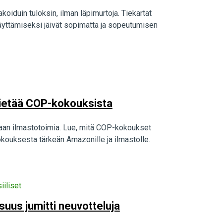
iduin tuloksin, ilman läpimurtoja. Tiekartat
säyttämiseksi jäivät sopimatta ja sopeutumisen
 tietää COP-kokouksista
aan ilmastotoimia. Lue, mitä COP-kokoukset
okouksesta tärkeän Amazonille ja ilmastolle.
iiliset
suus jumitti neuvotteluja