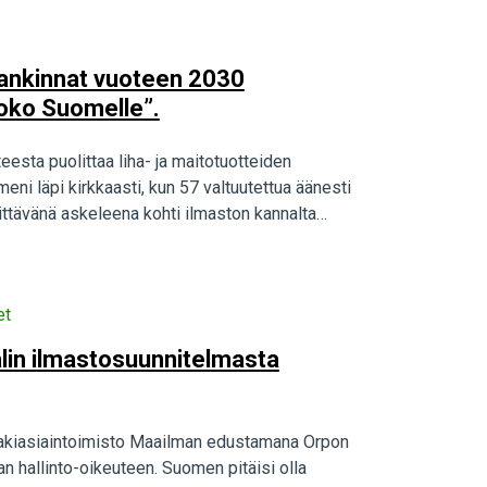
 hankinnat vuoteen 2030
oko Suomelle”.
teesta puolittaa liha- ja maitotuotteiden
i läpi kirkkaasti, kun 57 valtuutettua äänesti
ttävänä askeleena kohti ilmaston kannalta
et
välin ilmastosuunnitelmasta
 Lakiasiaintoimisto Maailman edustamana Orpon
n hallinto-oikeuteen. Suomen pitäisi olla