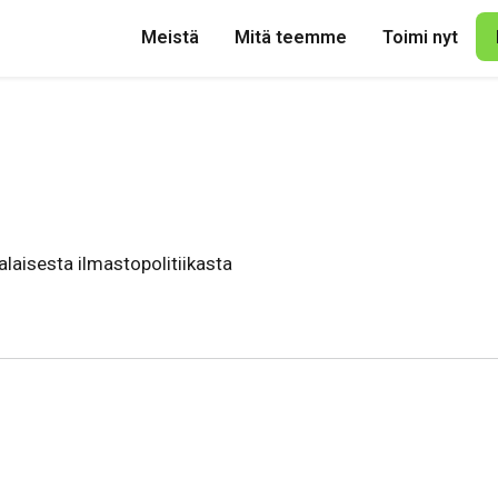
Meistä
Mitä teemme
Toimi nyt
alaisesta ilmastopolitiikasta