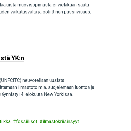
laajuista muovisopimusta ei vieläkään saatu
den vaikutusvalta ja poliittinen passiivisuus.
ästä YK:n
(UNFCITC) neuvotellaan uusista
oittamaan ilmastotoimia, suojelemaan luontoa ja
käynnistyi 4. elokuuta New Yorkissa.
tiikka
fossiiliset
ilmastokriisinsyyt