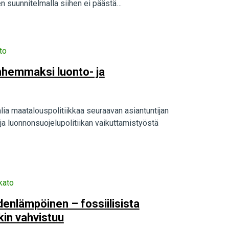
en suunnitelmalla siihen ei päästä…
to
nhemmaksi luonto- ja
lia maatalouspolitiikkaa seuraavan asiantuntijan
ja luonnonsuojelupolitiikan vaikuttamistyöstä
kato
enlämpöinen – fossiilisista
kin vahvistuu