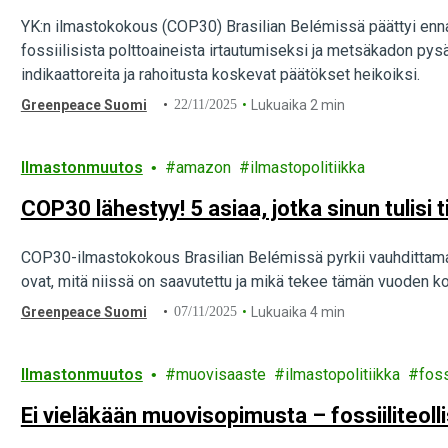
YK:n ilmastokokous (COP30) Brasilian Belémissä päättyi ennako
fossiilisista polttoaineista irtautumiseksi ja metsäkadon py
indikaattoreita ja rahoitusta koskevat päätökset heikoiksi.
Greenpeace Suomi
22/11/2025
Lukuaika 2 min
Ilmastonmuutos
amazon
ilmastopolitiikka
COP30 lähestyy! 5 asiaa, jotka sinun tulisi
COP30-ilmastokokous Brasilian Belémissä pyrkii vauhdittam
ovat, mitä niissä on saavutettu ja mikä tekee tämän vuoden k
Greenpeace Suomi
07/11/2025
Lukuaika 4 min
Ilmastonmuutos
muovisaaste
ilmastopolitiikka
foss
Ei vieläkään muovisopimusta – fossiiliteolli