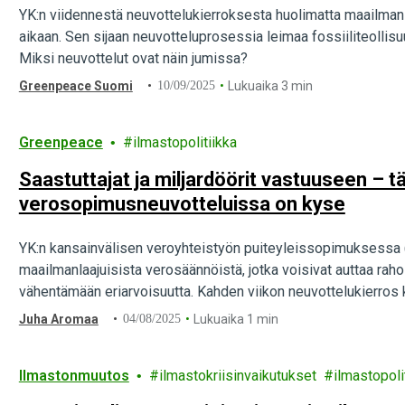
YK:n viidennestä neuvottelukierroksesta huolimatta maailman
aikaan. Sen sijaan neuvotteluprosessia leimaa fossiiliteollisuu
Miksi neuvottelut ovat näin jumissa?
Greenpeace Suomi
10/09/2025
Lukuaika 3 min
Greenpeace
ilmastopolitiikka
Saastuttajat ja miljardöörit vastuuseen – t
verosopimusneuvotteluissa on kyse
YK:n kansainvälisen veroyhteistyön puiteyleissopimuksessa 
maailmanlaajuisista verosäännöistä, jotka voisivat auttaa rah
vähentämään eriarvoisuutta. Kahden viikon neuvottelukierros 
Juha Aromaa
04/08/2025
Lukuaika 1 min
Ilmastonmuutos
ilmastokriisinvaikutukset
ilmastopoli