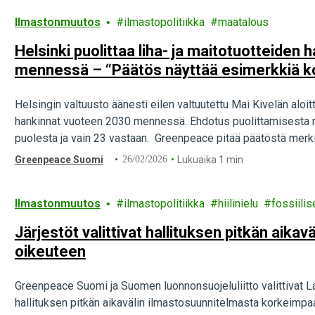
Ilmastonmuutos
ilmastopolitiikka
maatalous
Helsinki puolittaa liha- ja maitotuotteiden
mennessä – “Päätös näyttää esimerkkiä k
Helsingin valtuusto äänesti eilen valtuutettu Mai Kivelän aloit
hankinnat vuoteen 2030 mennessä. Ehdotus puolittamisesta men
puolesta ja vain 23 vastaan. Greenpeace pitää päätöstä merki
kestävää ruokailua.
Greenpeace Suomi
26/02/2026
Lukuaika 1 min
Ilmastonmuutos
ilmastopolitiikka
hiilinielu
fossiilis
Järjestöt valittivat hallituksen pitkän aika
oikeuteen
Greenpeace Suomi ja Suomen luonnonsuojeluliitto valittivat
hallituksen pitkän aikavälin ilmastosuunnitelmasta korkeimpaa