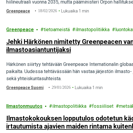
hiilineutraali vuonna 2035, mutta pääministeri Orpon hallituks
Greenpeace
18/02/2026
Lukuaika 1 min
Greenpeace
tietoameistä
ilmastopolitiikka
luontoka
Jehki Härkönen nimitetty Greenpeacen va
ilmastoasiantuntijaksi
Härkönen siiirtyy tehtävään Greenpeace Internationalin globaa
paikalta. Uudessa tehtävässään hän vastaa järjestön ilmasto- 
sekä yhteiskuntasuhteista.
Greenpeace Suomi
29/01/2026
Lukuaika 1 min
Ilmastonmuutos
ilmastopolitiikka
fossiiliset
metsä
Ilmastokokouksen lopputulos odotetun käd
irtautumista ajavien maiden rintama kuiten