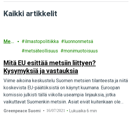
Kaikki artikkelit
Met
ilmastopolitiikka
luonnonmetsä
sät
metsäteollisuus
monimuotoisuus
Mitä EU esittää metsiin liittyen?
Kysymyksiä ja vastauksia
Viime aikoina keskustelu Suomen metsien tilanteesta ja niitä
koskevista EU-päätöksistä on käynyt kuumana. Euroopan
komissio julkisti tällä viikolla useampia linjauksia, jotka
vaikuttavat Suomenkin metsiin. Asiat eivät kuitenkaan ole
niin monimutkaisia kuin voisi luulla – tässä vastaukset
Greenpeace Suomi
16/07/2021
Lukuaika 6 min
yleisimpiin kysymyksiin.