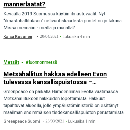
mannerlaatat?
Keväällä 2019 Suomessa käytiin ilmastovaalit. Nyt
“ilmastohallituksen” nelivuotiskaudesta puolet on jo takana.
Missä mennään - meillä ja muualla?
Kaisa Kosonen
20/04/2021
Lukuaika 4 min
Metsät
luonnonmetsä
Metsähallitus hakkaa edelleen Evon
tulevassa kansallispuistossa –
Greenpeace paikalla
Greenpeace on paikalla Hämeenlinnan Evolla vaatimassa
Metsähallituksen hakkuiden lopettamista. Hakkuut
tapahtuvat alueella, jolle ympäristöministeriö on esittänyt
maailman ensimmäisen tiedekansallispuiston perustamista.
Greenpeace Suomi
23/03/2021
Lukuaika 1 min