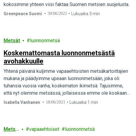
kokosimme yhteen viisi faktaa Suomen metsien suojelusta.
Greenpeace Suomi
30/06/2021
Lukuaika 3 min
Metsät
luonnonmetsä
Koskemattomasta luonnonmetsästä
avohakkuulle
Yhtenä päivänä kuljimme vapaaehtoisten metsäkartoittajien
mukana ja päädyimme upeaan luonnonmetsään, joka oli
tuhansia vuosia vanha, koskematon ikimetsä. Tajusimme,
että nyt olemme metsässä, jollaisessa emme ole koskaan
olleet, ja jollaista suurin osa suomalaisista ei ole koskaan
Isabella Vanhanen
18/06/2021
Lukuaika 1 min
nähnyt.
Metsä
vapaaehtoiset
luonnonmetsä