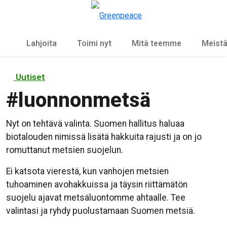
Ky
Valikko
Lahjoita
Toimi nyt
Mitä teemme
Meist
Uutiset
#
luonnonmetsä
Nyt on tehtävä valinta. Suomen hallitus haluaa
biotalouden nimissä lisätä hakkuita rajusti ja on jo
romuttanut metsien suojelun.
Ei katsota vierestä, kun vanhojen metsien
tuhoaminen avohakkuissa ja täysin riittämätön
suojelu ajavat metsäluontomme ahtaalle. Tee
valintasi ja ryhdy puolustamaan Suomen metsiä.