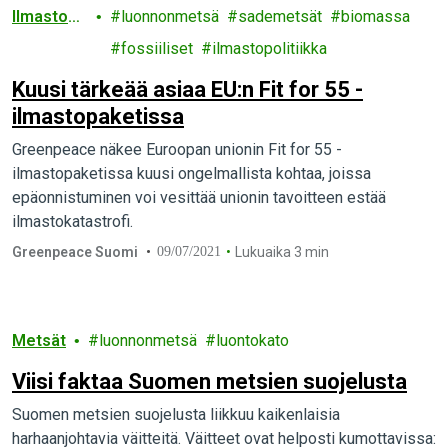
Ilmaston
luonnonmetsä
sademetsät
biomassa
muutos
fossiiliset
ilmastopolitiikka
Kuusi tärkeää asiaa EU:n Fit for 55 -
ilmastopaketissa
Greenpeace näkee Euroopan unionin Fit for 55 -
ilmastopaketissa kuusi ongelmallista kohtaa, joissa
epäonnistuminen voi vesittää unionin tavoitteen estää
ilmastokatastrofi.
Greenpeace Suomi
09/07/2021
Lukuaika 3 min
Metsät
luonnonmetsä
luontokato
Viisi faktaa Suomen metsien suojelusta
Suomen metsien suojelusta liikkuu kaikenlaisia
harhaanjohtavia väitteitä. Väitteet ovat helposti kumottavissa: