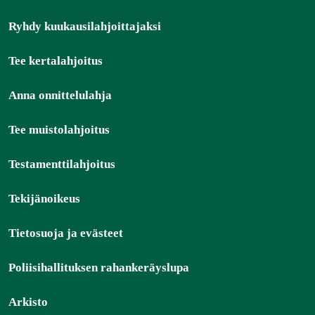
Ryhdy kuukausilahjoittajaksi
Tee kertalahjoitus
Anna onnittelulahja
Tee muistolahjoitus
Testamenttilahjoitus
Tekijänoikeus
Tietosuoja ja evästeet
Poliisihallituksen rahankeräyslupa
Arkisto