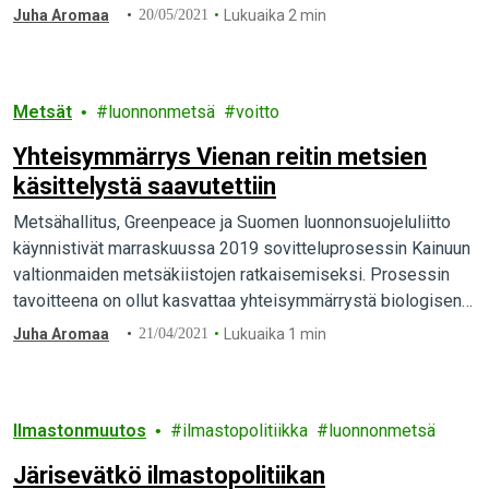
Juha Aromaa
20/05/2021
Lukuaika 2 min
Metsät
luonnonmetsä
voitto
Yhteisymmärrys Vienan reitin metsien
käsittelystä saavutettiin
Metsähallitus, Greenpeace ja Suomen luonnonsuojeluliitto
käynnistivät marraskuussa 2019 sovitteluprosessin Kainuun
valtionmaiden metsäkiistojen ratkaisemiseksi. Prosessin
tavoitteena on ollut kasvattaa yhteisymmärrystä biologisen
monimuotoisuuden kannalta arvokkaista alueista ja turvata
Juha Aromaa
21/04/2021
Lukuaika 1 min
monimuotoisuuden säilyminen suojelun tasoa…
Ilmastonmuutos
ilmastopolitiikka
luonnonmetsä
Järisevätkö ilmastopolitiikan