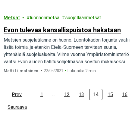
Metsät
luonnonmetsä
suojellaanmetsät
Evon tulevaa kansallispuistoa hakataan
Metsien suojelutilanne on huono. Luontokadon torjunta vaatii
lisää toimia, ja etenkin Etelä-Suomeen tarvitaan suuria,
yhtenäisiä suojelualueita. Viime vuonna Ympäristöministeriö
valitsi Evon alueen hallitusohjelmassa sovitun mukaiseksi
uudeksi kansallispuistokohteeksi. Nyt Evolla kuitenkin…
Matti Liimatainen
22/03/2021
Lukuaika 2 min
Prev
1
…
12
13
14
15
16
Seuraava