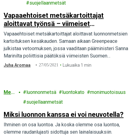
t
suojellaanmetsät
Vapaaehtoiset metsäkartoittajat
aloittavat työnsä – viimeiset
luonnonmetsät suojeltava
Vapaaehtoiset metsäkartoittajat aloittavat luonnonmetsien
kartoituksen kesäkauden. Samaan aikaan Greenpeace
julkistaa vetoomuksen, jossa vaaditaan pääministeri Sanna
Marinilta poliittisia päätöksiä viimeisten Suomen
luonnonmetsien suojelemiseksi.
Juha Aromaa
27/05/2021
Lukuaika 1 min
Mets
luonnonmetsä
luontokato
monimuotoisuus
ät
suojellaanmetsät
Miksi luonnon kanssa ei voi neuvotella?
Ihminen on osa luontoa. Ja koska olemme osa luontoa,
olemme raudanlujasti sidottuja sen lainalaisuuksiin.