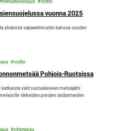
metsäteollisuus
voitto
tsiensuojelussa vuonna 2025
sta yhdessä vapaaehtoisten kanssa vuoden
suus
voitto
 luonnonmetsää Pohjois-Ruotsissa
 katkaista välit ruotsalaiseen metsäjätti
amelaisille tärkeiden porojen laidunmaiden
suus
viherpesu