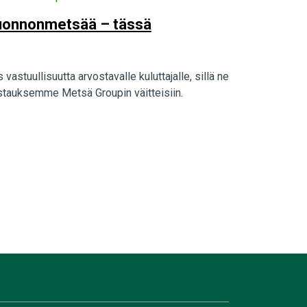
 luonnonmetsää – tässä
astuullisuutta arvostavalle kuluttajalle, sillä ne
stauksemme Metsä Groupin väitteisiin.