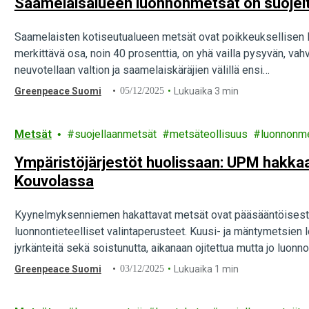
Saamelaisalueen luonnonmetsät on suojelt
Saamelaisten kotiseutualueen metsät ovat poikkeuksellisen luon
merkittävä osa, noin 40 prosenttia, on yhä vailla pysyvän, va
neuvotellaan valtion ja saamelaiskäräjien välillä ensi…
Greenpeace Suomi
05/12/2025
Lukuaika 3 min
Metsät
suojellaanmetsät
metsäteollisuus
luonnonm
Ympäristöjärjestöt huolissaan: UPM hakk
Kouvolassa
Kyynelmyksenniemen hakattavat metsät ovat pääsääntöisesti 
luonnontieteelliset valintaperusteet. Kuusi- ja mäntymetsien l
jyrkänteitä sekä soistunutta, aikanaan ojitettua mutta jo luonn
Greenpeace Suomi
03/12/2025
Lukuaika 1 min