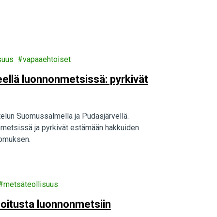
suus
vapaaehtoiset
eellä luonnonmetsissä: pyrkivät
telun Suomussalmella ja Pudasjärvellä.
onmetsissä ja pyrkivät estämään hakkuiden
oomuksen.
metsäteollisuus
moitusta luonnonmetsiin