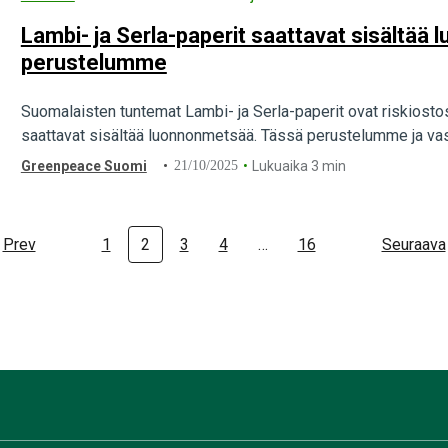
Lambi- ja Serla-paperit saattavat sisältää
perustelumme
Suomalaisten tuntemat Lambi- ja Serla-paperit ovat riskiostos v
saattavat sisältää luonnonmetsää. Tässä perustelumme ja va
Greenpeace Suomi
21/10/2025
Lukuaika 3 min
Prev
1
2
3
4
…
16
Seuraava