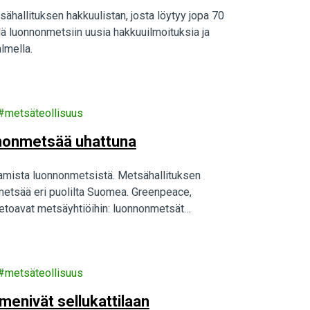
sähallituksen hakkuulistan, josta löytyy jopa 70
ä luonnonmetsiin uusia hakkuuilmoituksia ja
lmella.
metsäteollisuus
onnonmetsää uhattuna
aamista luonnonmetsistä. Metsähallituksen
metsää eri puolilta Suomea. Greenpeace,
a vetoavat metsäyhtiöihin: luonnonmetsät…
metsäteollisuus
enivät sellukattilaan