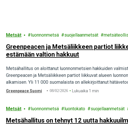
Metsät
luonnonmetsä
suojellaanmetsät
metsäteolli
Greenpeacen ja Metsäliikkeen partiot liikk
estämään valtion hakkuut
Metsähallitus on aloittanut luonnonmetsien hakkuiden valmis
Greenpeacen ja Metsäliikkeen partiot liikkuvat alueen luonn
alkamisen. Yli 11 000 suomalaista on allekirjoittanut hätävet
Greenpeace Suomi
08/02/2026
Lukuaika 1 min
Metsät
luonnonmetsä
luontokato
suojellaanmetsät
Metsähallitus on tehnyt 12 uutta hakkuuil