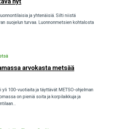
ava nyt
nontilaisia ja yhtenäisiä. Silti niistä
hvan suojelun turvaa. Luonnonmetsien kohtalosta
etsä
aamassa arvokasta metsää
yli 100-vuotiaita ja täyttävät METSO-ohjelman
omassa on pieniä soita ja korpilaikkuja ja
ontilaan…