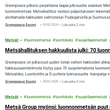
Greenpeace julkaisi perjantaina laajaa julkisuutta saaneen Met
luonnonmetsää. Metsähallitus vastasi paljastukseen tekemäll
aloittamalla hakkuiden valmistelun Pudasjärvellä ja Suomussa
Greenpeace Suomi
03/02/2026
Lukuaika 2 min
Metsät
luonnonmetsä
luontokato
suojellaanmetsät
Metsähallituksen hakkuulista julki: 70 lu
Greenpeace on julkaissut uuden listan valtion hakkuiden uhk
hakkuusuunnitelmista löytyy jopa 70 suojelematonta luonnon
Metsäliike, Luontoliitto ja Ei polteta tulevaisuutta -kampanj
Greenpeace Suomi
30/01/2026
Lukuaika 2 min
Metsät
luonnonmetsä
luontokato
suojellaanmetsät
Metsä Group myönsi: luonnonmetsän puut m