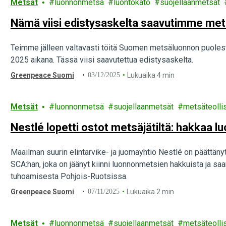
Metsät
luonnonmetsä
luontokato
suojellaanmetsät
Nämä viisi edistysaskelta saavutimme me
Teimme jälleen valtavasti töitä Suomen metsäluonnon puole
2025 aikana. Tässä viisi saavutettua edistysaskelta.
Greenpeace Suomi
03/12/2025
Lukuaika 4 min
Metsät
luonnonmetsä
suojellaanmetsät
metsäteolli
Nestlé lopetti ostot metsäjätiltä: hakkaa
Maailman suurin elintarvike- ja juomayhtiö Nestlé on päättänyt
SCA:han, joka on jäänyt kiinni luonnonmetsien hakkuista ja sa
tuhoamisesta Pohjois-Ruotsissa.
Greenpeace Suomi
07/11/2025
Lukuaika 2 min
Metsät
luonnonmetsä
suojellaanmetsät
metsäteolli