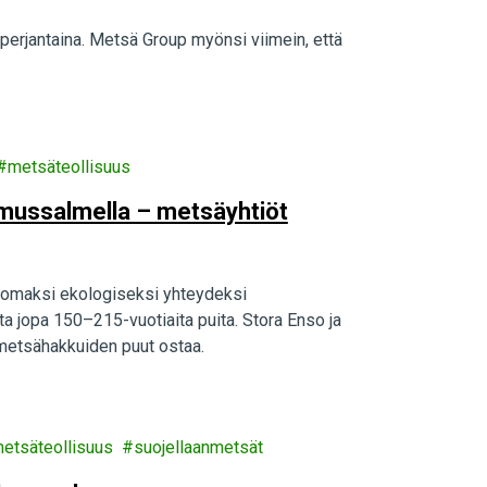
erjantaina. Metsä Group myönsi viimein, että
metsäteollisuus
mussalmella – metsäyhtiöt
 omaksi ekologiseksi yhteydeksi
ista jopa 150–215-vuotiaita puita. Stora Enso ja
metsähakkuiden puut ostaa.
etsäteollisuus
suojellaanmetsät