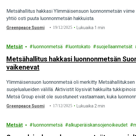
Metsähallitus hakkasi Ylimmäisensuon luonnonmetsän viime p
yhtiö osti puuta luonnonmetsän hakkuista.
Greenpeace Suomi
19/12/2025
Lukuaika 1 min
Metsät
luonnonmetsä
luontokato
suojellaanmetsät
Metsähallitus hakkasi luonnonmetsän Suo
vaikenevat
Ylimmäisensuon luonnonmetsä oli merkitty Metsähallituksen
suojelualueiden välillä. Aktivistit löysivät hakkuilta tukkipino
Metsä Group eivät ole suostuneet vastaamaan, kuka luonnon
Greenpeace Suomi
17/12/2025
Lukuaika 2 min
Metsät
luonnonmetsä
alkuperäiskansojenoikeudet
m