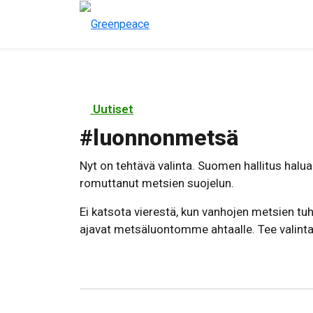
Uutiset
#
luonnonmetsä
Nyt on tehtävä valinta. Suomen hallitus haluaa
romuttanut metsien suojelun.
Ei katsota vierestä, kun vanhojen metsien tu
ajavat metsäluontomme ahtaalle. Tee valint