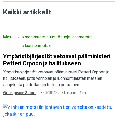
Kaikki artikkelit
Metsä
monimuotoisuus
suojellaanmetsät
t
luonnonmetsä
Ympäristöjärjestöt vetoavat pääministeri
Petteri Orpoon ja hallitukseen
luonnonmetsien puolesta
Ympäristöjärjestöt vetoavat pääministeri Petteri Orpoon ja
hallitukseen, jotta vanhojen ja luonnontilaisten metsien
suojelusta päätettäisiin tietoon perustuen.
Greenpeace Suomi
09/10/2023
Lukuaika 1 min