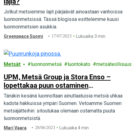
lajia?
Jotkut metsiemme lajit pärjäävät ainoastaan vanhoissa
luonnonmetsissä. Tässä blogissa esittelemme kuusi
luonnonmetsien asukkia.
Greenpeace Suomi
17/07/2023
Lukuaika 3 min
Metsät
luonnonmetsä
luontokato
metsäteollisuus
UPM, Metsä Group ja Stora Enso –
lopettakaa puun ostaminen
luonnonmetsistä
Tänäkin kesänä luonnoltaan ainutlaatuisia metsiä uhkaa
kadota hakkuissa ympäri Suomen. Vetoamme Suomen
metsäjätteihin: sitoutukaa olemaan ostamatta puuta
luonnonmetsistä.
Mari Vaara
28/06/2023
Lukuaika 4 min