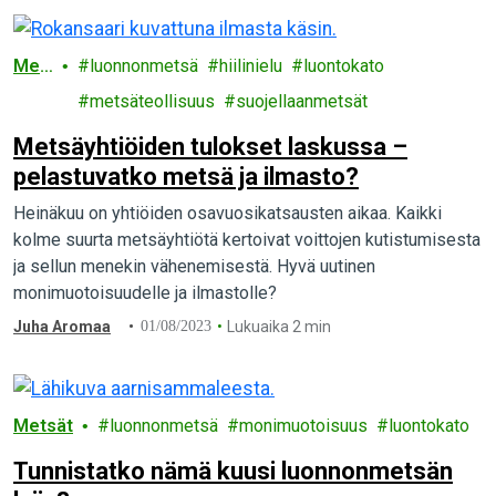
Met
luonnonmetsä
hiilinielu
luontokato
sät
metsäteollisuus
suojellaanmetsät
Metsäyhtiöiden tulokset laskussa –
pelastuvatko metsä ja ilmasto?
Heinäkuu on yhtiöiden osavuosikatsausten aikaa. Kaikki
kolme suurta metsäyhtiötä kertoivat voittojen kutistumisesta
ja sellun menekin vähenemisestä. Hyvä uutinen
monimuotoisuudelle ja ilmastolle?
Juha Aromaa
01/08/2023
Lukuaika 2 min
Metsät
luonnonmetsä
monimuotoisuus
luontokato
Tunnistatko nämä kuusi luonnonmetsän