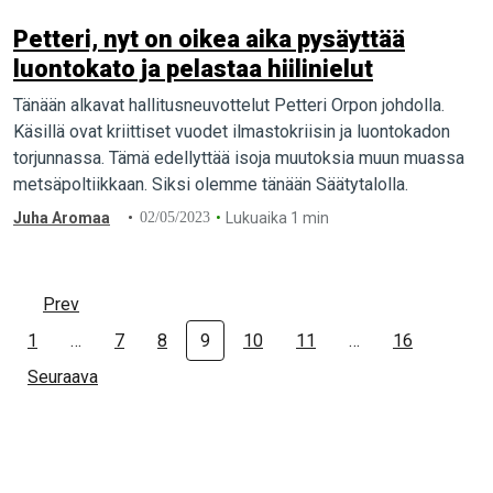
Petteri, nyt on oikea aika pysäyttää
luontokato ja pelastaa hiilinielut
Tänään alkavat hallitusneuvottelut Petteri Orpon johdolla.
Käsillä ovat kriittiset vuodet ilmastokriisin ja luontokadon
torjunnassa. Tämä edellyttää isoja muutoksia muun muassa
metsäpoltiikkaan. Siksi olemme tänään Säätytalolla.
Juha Aromaa
02/05/2023
Lukuaika 1 min
Prev
1
…
7
8
9
10
11
…
16
Seuraava