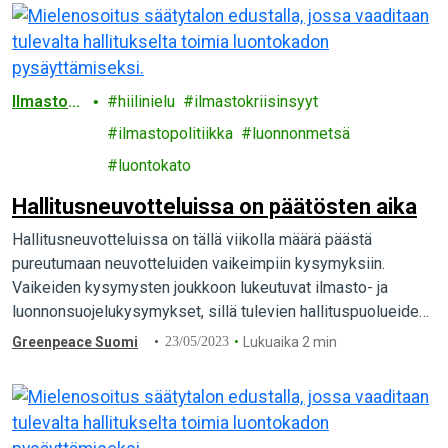
Ilmaston
hiilinielu
ilmastokriisinsyyt
muutos
ilmastopolitiikka
luonnonmetsä
luontokato
Hallitusneuvotteluissa on päätösten aika
Hallitusneuvotteluissa on tällä viikolla määrä päästä
pureutumaan neuvotteluiden vaikeimpiin kysymyksiin.
Vaikeiden kysymysten joukkoon lukeutuvat ilmasto- ja
luonnonsuojelukysymykset, sillä tulevien hallituspuolueiden
näkemykset aihepiiristä ovat yhä kaukana toisistaan.
Greenpeace Suomi
23/05/2023
Lukuaika 2 min
Ratkaisuista ei ole pulaa – tarvitaan vain valintoja ja
johtajuutta.