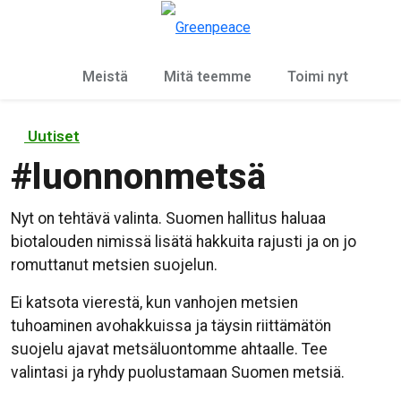
Ky
Valikko
Meistä
Mitä teemme
Toimi nyt
Uutiset
#
luonnonmetsä
Nyt on tehtävä valinta. Suomen hallitus haluaa
biotalouden nimissä lisätä hakkuita rajusti ja on jo
romuttanut metsien suojelun.
Ei katsota vierestä, kun vanhojen metsien
tuhoaminen avohakkuissa ja täysin riittämätön
suojelu ajavat metsäluontomme ahtaalle. Tee
valintasi ja ryhdy puolustamaan Suomen metsiä.