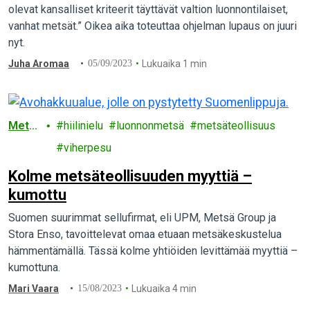
olevat kansalliset kriteerit täyttävät valtion luonnontilaiset,
vanhat metsät.” Oikea aika toteuttaa ohjelman lupaus on juuri
nyt.
Juha Aromaa
05/09/2023
Lukuaika 1 min
Mets
hiilinielu
luonnonmetsä
metsäteollisuus
ät
viherpesu
Kolme metsäteollisuuden myyttiä –
kumottu
Suomen suurimmat sellufirmat, eli UPM, Metsä Group ja
Stora Enso, tavoittelevat omaa etuaan metsäkeskustelua
hämmentämällä. Tässä kolme yhtiöiden levittämää myyttiä –
kumottuna.
Mari Vaara
15/08/2023
Lukuaika 4 min