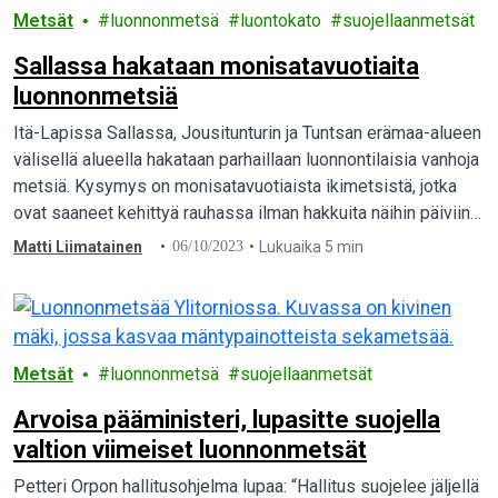
Metsät
luonnonmetsä
luontokato
suojellaanmetsät
Sallassa hakataan monisatavuotiaita
luonnonmetsiä
Itä-Lapissa Sallassa, Jousitunturin ja Tuntsan erämaa-alueen
välisellä alueella hakataan parhaillaan luonnontilaisia vanhoja
metsiä. Kysymys on monisatavuotiaista ikimetsistä, jotka
ovat saaneet kehittyä rauhassa ilman hakkuita näihin päiviin
asti. Tällaiset metsät ovat…
Matti Liimatainen
06/10/2023
Lukuaika 5 min
Metsät
luonnonmetsä
suojellaanmetsät
Arvoisa pääministeri, lupasitte suojella
valtion viimeiset luonnonmetsät
Petteri Orpon hallitusohjelma lupaa: “Hallitus suojelee jäljellä