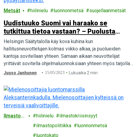
Metsät
hiilinielu
luonnonmetsä
suojellaanmetsät
Uudistuuko Suomi vai haraako se
tutkittua tietoa vastaan? – Puolusta
kanssamme Suomen luontoa ja
Helsingin Säätytalolla käy kova kuhina kun
ilmastotoimia
hallitusneuvottelujen kolmas viikko alkaa, ja puolueiden
kantoja sovitellaan yhteen. Samaan aikaan neuvottelijat
yrittävät sovitella ohjelmaluonnoksiaan yhteen myös tarjolla
olevan asiantuntijatiedon kanssa. Esimerkiksi ilmastotoimien
Juuso Janhunen
15/05/2023
Lukuaika 2 min
tärkeydestä…
Ilmaston
hiilinielu
ilmastokriisinsyyt
muutos
ilmastopolitiikka
luonnonmetsä
luontokato