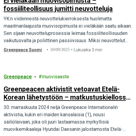
Ei vieläkään muovisopimusta –
fossiiliteollisuus jumitti neuvotteluja
YK:n viidennestä neuvottelukierroksesta huolimatta
maailmanlaajuista muovisopimusta ei vieläkään saatu aikaan.
Sen sijaan neuvotteluprosessia leimaa fossiiliteollisuuden
vaikutusvalta ja poliittinen passiivisuus. Miksi neuvottelut
ovat näin jumissa?
Greenpeace Suomi
10/09/2025
Lukuaika 3 min
Greenpeace
muovisaaste
Greenpeacen aktivistit vetoavat Etelä-
Korean lähetystöön – matkustuskiellossa
oleville aktivisteille oikeus matkustaa
30. marraskuuta 2024 neljä Greenpeace Internationalin
kotiin
aktivistia, kukin eri maiden kansalaisia (1), nousi
säiliölaivaan, joka oli juuri lastaamassa myrkyllisiä
muovikemikaaleja Hyundai Daesanin jalostamosta Etelä-