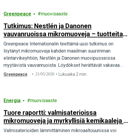
Greenpeace
muovisaaste
Tutkimus: Nestlén ja Danonen
vauvanruoissa mikromuoveja – tuotteita
myydään kansainvälisesti miljoonille
Greenpeace Internationalin teettämä uusi tutkimus on
vauvoille
löytänyt mikromuoveja kahden maailman suurimman
elintarvikeyhtiön, Nestlén ja Danonen muovipusseissa
myytävistä vauvanruoista. Löydökset herättävät vakavaa
huolta lapsiperheille markkinoiduista sosepusseista.
Greenpeace
21/05/2026
Lukuaika 2 min
Energia
muovisaaste
Tuore raportti: valmisaterioissa
mikromuoveja ja myrkyllisiä kemikaaleja –
muovipakkausten kulutus kasvaa
Valmisaterioiden lämmittäminen mikroaaltouunissa voi