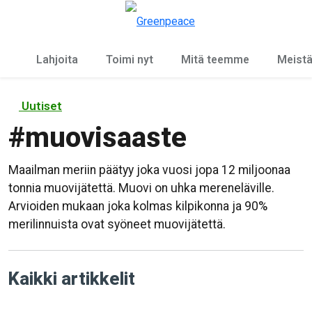
Ky
Valikko
Lahjoita
Toimi nyt
Mitä teemme
Meist
Uutiset
#
muovisaaste
Maailman meriin päätyy joka vuosi jopa 12 miljoonaa
tonnia muovijätettä. Muovi on uhka mereneläville.
Arvioiden mukaan joka kolmas kilpikonna ja 90%
merilinnuista ovat syöneet muovijätettä.
Kaikki artikkelit