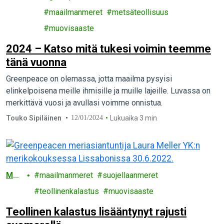
peace
maailmanmeret
metsäteollisuus
muovisaaste
2024 – Katso mitä tukesi voimin teemme
tänä vuonna
Greenpeace on olemassa, jotta maailma pysyisi
elinkelpoisena meille ihmisille ja muille lajeille. Luvassa on
merkittävä vuosi ja avullasi voimme onnistua.
Touko Sipiläinen
12/01/2024
Lukuaika 3 min
Mer
maailmanmeret
suojellaanmeret
et
teollinenkalastus
muovisaaste
Teollinen kalastus lisääntynyt rajusti