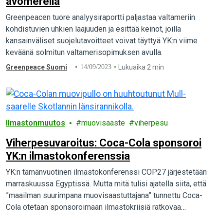
avomerellä
Greenpeacen tuore analyysiraportti paljastaa valtameriin
kohdistuvien uhkien laajuuden ja esittää keinot, joilla
kansainväliset suojelutavoitteet voivat täyttyä YK:n viime
keväänä solmitun valtamerisopimuksen avulla.
Greenpeace Suomi
14/09/2023
Lukuaika 2 min
Ilmastonmuutos
muovisaaste
viherpesu
Viherpesuvaroitus: Coca-Cola sponsoroi
YK:n ilmastokonferenssia
YK:n tämänvuotinen ilmastokonferenssi COP27 järjestetään
marraskuussa Egyptissä. Mutta mitä tulisi ajatella siitä, että
”maailman suurimpana muovisaastuttajana” tunnettu Coca-
Cola otetaan sponsoroimaan ilmastokriisiä ratkovaa