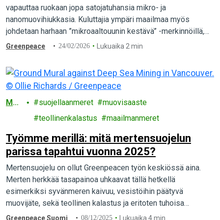
räjähdysmäisesti, samalla sääntely on
vapauttaa ruokaan jopa satojatuhansia mikro- ja
puutteellista
nanomuovihiukkasia. Kuluttajia ympäri maailmaa myös
johdetaan harhaan ”mikroaaltouunin kestävä” -merkinnöillä,
viimeisintä tutkimustietoa vertaillut Greenpeacen
Greenpeace
24/02/2026
Lukuaika 2 min
kansainvälinen selvitys paljastaa.
Mer
suojellaanmeret
muovisaaste
et
teollinenkalastus
maailmanmeret
Työmme merillä: mitä mertensuojelun
parissa tapahtui vuonna 2025?
Mertensuojelu on ollut Greenpeacen työn keskiössä aina.
Merten herkkää tasapainoa uhkaavat tällä hetkellä
esimerkiksi syvänmeren kaivuu, vesistöihin päätyvä
muovijäte, sekä teollinen kalastus ja eritoten tuhoisa
pohjatroolaus. Mitä näiden aiheiden parissa…
Greenpeace Suomi
08/12/2025
Lukuaika 4 min