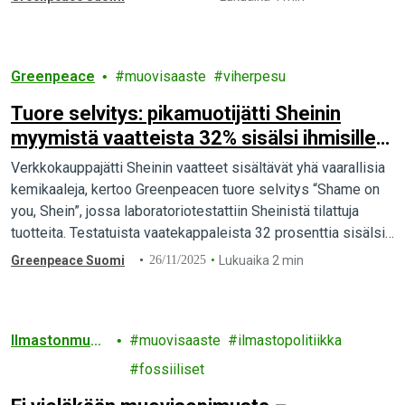
Greenpeace
muovisaaste
viherpesu
Tuore selvitys: pikamuotijätti Sheinin
myymistä vaatteista 32% sisälsi ihmisille
ja ympäristölle vaarallisia aineita
Verkkokauppajätti Sheinin vaatteet sisältävät yhä vaarallisia
kemikaaleja, kertoo Greenpeacen tuore selvitys “Shame on
you, Shein”, jossa laboratoriotestattiin Sheinistä tilattuja
tuotteita. Testatuista vaatekappaleista 32 prosenttia sisälsi
vaarallisia kemikaaleja.
Greenpeace Suomi
26/11/2025
Lukuaika 2 min
Ilmastonmuut
muovisaaste
ilmastopolitiikka
os
fossiiliset