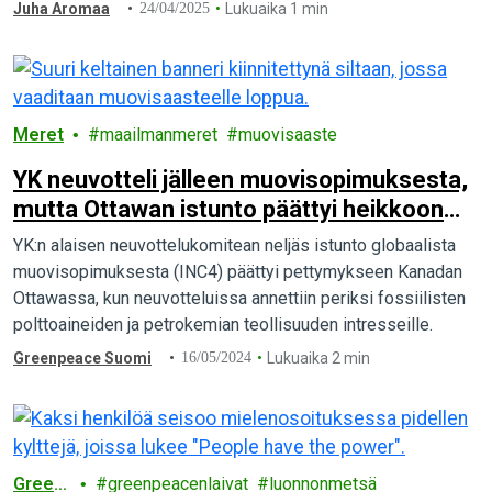
Koreassa. Aktivistit pidätettiin 48 tunniksi,eivätkä he saa…
Juha Aromaa
24/04/2025
Lukuaika 1 min
Meret
maailmanmeret
muovisaaste
YK neuvotteli jälleen muovisopimuksesta,
mutta Ottawan istunto päättyi heikkoon
kompromissiin: “Aikaa ei ole hukattavaksi”
YK:n alaisen neuvottelukomitean neljäs istunto globaalista
muovisopimuksesta (INC4) päättyi pettymykseen Kanadan
Ottawassa, kun neuvotteluissa annettiin periksi fossiilisten
polttoaineiden ja petrokemian teollisuuden intresseille.
Greenpeace Suomi
16/05/2024
Lukuaika 2 min
Green
greenpeacenlaivat
luonnonmetsä