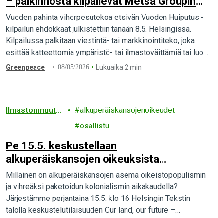
– palkinnosta kilpailevat Metsä Groupin
Lambi, Atrian lihantuotantoa markkinoiva
Vuoden pahinta viherpesutekoa etsivän Vuoden Huiputus -
sarja sekä St1 ja Hiihtoliitto
kilpailun ehdokkaat julkistettiin tänään 8.5. Helsingissä.
Kilpailussa palkitaan viestintä- tai markkinointiteko, joka
esittää katteettomia ympäristö- tai ilmastoväittämiä tai luo
muuten harhaanjohtavia kestävyysmielikuvia.
Greenpeace
08/05/2026
Lukuaika 2 min
Ilmastonmuuto
alkuperäiskansojenoikeudet
s
osallistu
Pe 15.5. keskustellaan
alkuperäiskansojen oikeuksista
trumpiaanisina aikoina – Tule mukaan!
Millainen on alkuperäiskansojen asema oikeistopopulismin
ja vihreäksi paketoidun kolonialismin aikakaudella?
Järjestämme perjantaina 15.5. klo 16 Helsingin Tekstin
talolla keskustelutilaisuuden Our land, our future –