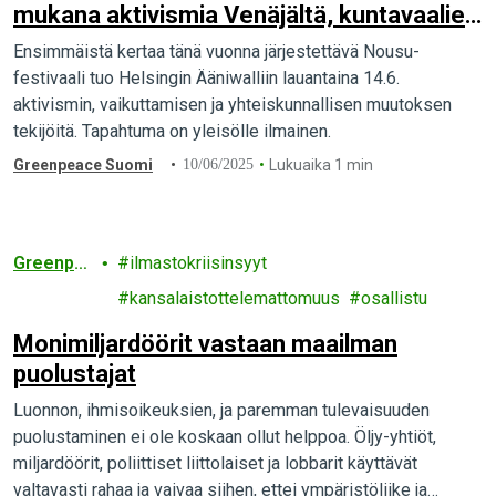
mukana aktivismia Venäjältä, kuntavaalien
ääniharava Alma Tuuva, somevaikuttajia,
Ensimmäistä kertaa tänä vuonna järjestettävä Nousu-
hyperpop-artisti Knife Girl ja paljon muuta
festivaali tuo Helsingin Ääniwalliin lauantaina 14.6.
aktivismin, vaikuttamisen ja yhteiskunnallisen muutoksen
tekijöitä. Tapahtuma on yleisölle ilmainen.
Greenpeace Suomi
10/06/2025
Lukuaika 1 min
Greenpe
ilmastokriisinsyyt
ace
kansalaistottelemattomuus
osallistu
Monimiljardöörit vastaan maailman
puolustajat
Luonnon, ihmisoikeuksien, ja paremman tulevaisuuden
puolustaminen ei ole koskaan ollut helppoa. Öljy-yhtiöt,
miljardöörit, poliittiset liittolaiset ja lobbarit käyttävät
valtavasti rahaa ja vaivaa siihen, ettei ympäristöliike ja