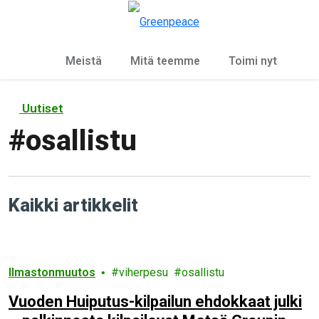
Ky
Valikko
Meistä
Mitä teemme
Toimi nyt
Uutiset
#
osallistu
Kaikki artikkelit
Ilmastonmuutos
viherpesu
osallistu
Vuoden Huiputus-kilpailun ehdokkaat julki