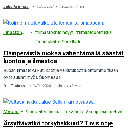
valmistamisessa käytetään “pääraaka-aineena ensikuitua"?
Juha Aromaa
15/03/2024
Lukuaika 1 min
Ilmastonm
ilmastokriisinsyyt
ilmastopolitiikka
uutos
luontokato
osallistu
Eläinperäistä ruokaa vähentämällä säästät
luontoa ja ilmastoa
Ruoan ilmastovaikutukset ja vaikutukset luontomme tilaan
ovat suuret myös Suomessa.
Olli Tiainen
04/01/2024
Lukuaika 2 min
Metsät
metsäteollisuus
osallistu
suojellaanmetsät
Ärsyttävätkö törkyhakkuut? Tiivis ohje