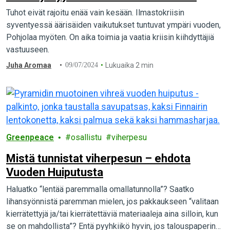
Tuhot eivät rajoitu enää vain kesään. Ilmastokriisin
syventyessä äärisäiden vaikutukset tuntuvat ympäri vuoden,
Pohjolaa myöten. On aika toimia ja vaatia kriisin kiihdyttäjiä
vastuuseen.
Juha Aromaa
09/07/2024
Lukuaika 2 min
Greenpeace
osallistu
viherpesu
Mistä tunnistat viherpesun – ehdota
Vuoden Huiputusta
Haluatko “lentää paremmalla omallatunnolla”? Saatko
lihansyönnistä paremman mielen, jos pakkaukseen “valitaan
kierrätettyjä ja/tai kierrätettäviä materiaaleja aina silloin, kun
se on mahdollista”? Entä pyyhkiikö hyvin, jos talouspaperin