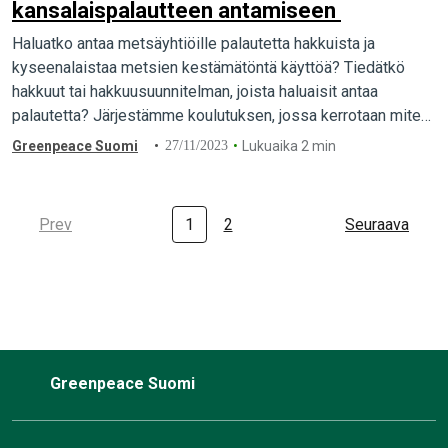
kansalaispalautteen antamiseen
Haluatko antaa metsäyhtiöille palautetta hakkuista ja
kyseenalaistaa metsien kestämätöntä käyttöä? Tiedätkö
hakkuut tai hakkuusuunnitelman, joista haluaisit antaa
palautetta? Järjestämme koulutuksen, jossa kerrotaan miten
törkyhakkuista voi antaa palautetta.
Greenpeace Suomi
27/11/2023
Lukuaika 2 min
Prev
1
2
Seuraava
Greenpeace Suomi