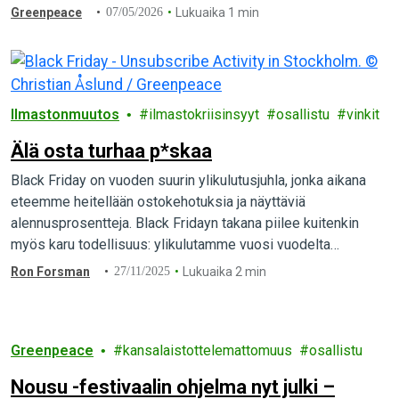
Alkuperäiskansojen oikeudet trumpiaanisina aikoina.
Greenpeace
07/05/2026
Lukuaika 1 min
Tervetuloa mukaan!
Ilmastonmuutos
ilmastokriisinsyyt
osallistu
vinkit
Älä osta turhaa p*skaa
Black Friday on vuoden suurin ylikulutusjuhla, jonka aikana
eteemme heitellään ostokehotuksia ja näyttäviä
alennusprosentteja. Black Fridayn takana piilee kuitenkin
myös karu todellisuus: ylikulutamme vuosi vuodelta
enemmän maapallon resursseja. Suomessa
Ron Forsman
27/11/2025
Lukuaika 2 min
ylikulutuspäivää…
Greenpeace
kansalaistottelemattomuus
osallistu
Nousu -festivaalin ohjelma nyt julki –