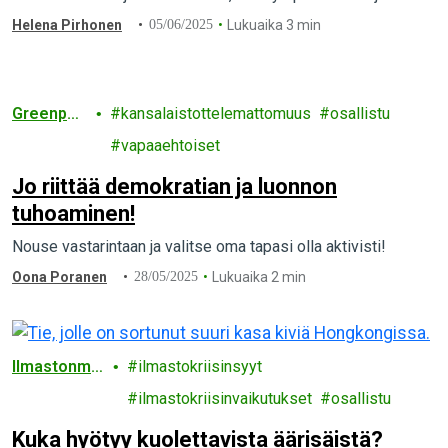
aktivismi menestyisi. Onneksi me voimme taistella vastaan.
Helena Pirhonen
05/06/2025
Lukuaika 3 min
Greenpea
kansalaistottelemattomuus
osallistu
ce
vapaaehtoiset
Jo riittää demokratian ja luonnon
tuhoaminen!
Nouse vastarintaan ja valitse oma tapasi olla aktivisti!
Oona Poranen
28/05/2025
Lukuaika 2 min
Ilmastonmu
ilmastokriisinsyyt
utos
ilmastokriisinvaikutukset
osallistu
Kuka hyötyy kuolettavista äärisäistä?