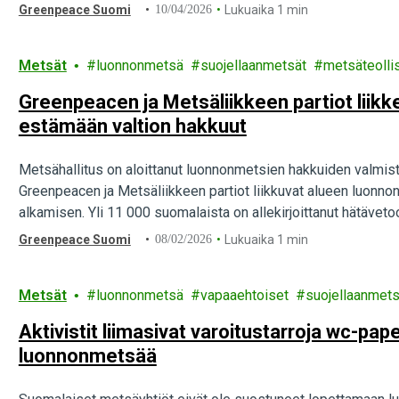
Greenpeace Suomi
10/04/2026
Lukuaika 1 min
Metsät
luonnonmetsä
suojellaanmetsät
metsäteolli
Greenpeacen ja Metsäliikkeen partiot liikk
estämään valtion hakkuut
Metsähallitus on aloittanut luonnonmetsien hakkuiden valmis
Greenpeacen ja Metsäliikkeen partiot liikkuvat alueen luonn
alkamisen. Yli 11 000 suomalaista on allekirjoittanut hätävet
Greenpeace Suomi
08/02/2026
Lukuaika 1 min
Metsät
luonnonmetsä
vapaaehtoiset
suojellaanmets
Aktivistit liimasivat varoitustarroja wc-pap
luonnonmetsää