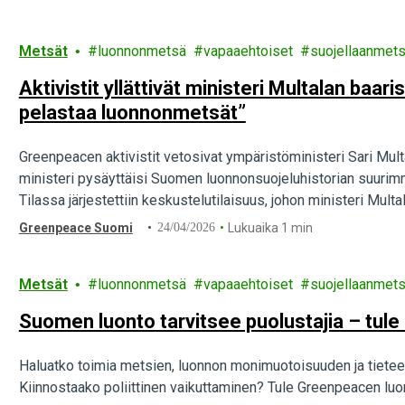
Metsät
luonnonmetsä
vapaaehtoiset
suojellaanmets
Aktivistit yllättivät ministeri Multalan baar
pelastaa luonnonmetsät”
Greenpeacen aktivistit vetosivat ympäristöministeri Sari Mul
ministeri pysäyttäisi Suomen luonnonsuojeluhistorian suurim
Tilassa järjestettiin keskustelutilaisuus, johon ministeri Multa
Greenpeace Suomi
24/04/2026
Lukuaika 1 min
Metsät
luonnonmetsä
vapaaehtoiset
suojellaanmets
Suomen luonto tarvitsee puolustajia – tule
Haluatko toimia metsien, luonnon monimuotoisuuden ja tiet
Kiinnostaako poliittinen vaikuttaminen? Tule Greenpeacen luon