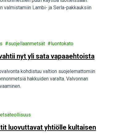
uonnonmetsien puun käyttöä tuotteissaan.
in valmistamiin Lambi- ja Serla-pakkauksiin
us
suojellaanmetsät
luontokato
htii nyt yli sata vapaaehtoista
valvonta kohdistuu valtion suojelemattomiin
uonnonmetsiä hakkuiden varalta. Valvonnan
rvaaminen.
etsäteollisuus
it luovuttavat yhtiölle kultaisen