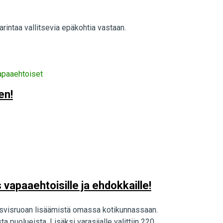
rintaa vallitsevia epäkohtia vastaan.
apaaehtoiset
en!
s vapaaehtoisille ja ehdokkaille!
asvisruoan lisäämistä omassa kotikunnassaan.
a puolueista. Lisäksi varasijalle valittiin 220