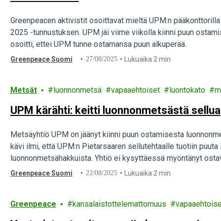
Greenpeacen aktivistit osoittavat mieltä UPM:n pääkonttorilla
2025 -tunnustuksen. UPM jäi viime viikolla kiinni puun osta
osoitti, ettei UPM tunne ostamansa puun alkuperää.
Greenpeace Suomi
27/08/2025
Lukuaika 2 min
Metsät
luonnonmetsä
vapaaehtoiset
luontokato
m
UPM kärähti: keitti luonnonmetsästä sellua
Metsäyhtiö UPM on jäänyt kiinni puun ostamisesta luonnonme
kävi ilmi, että UPM:n Pietarsaaren sellutehtaalle tuotiin pu
luonnonmetsähakkuista. Yhtiö ei kysyttäessä myöntänyt osta
Greenpeace Suomi
22/08/2025
Lukuaika 2 min
Greenpeace
kansalaistottelemattomuus
vapaaehtoise