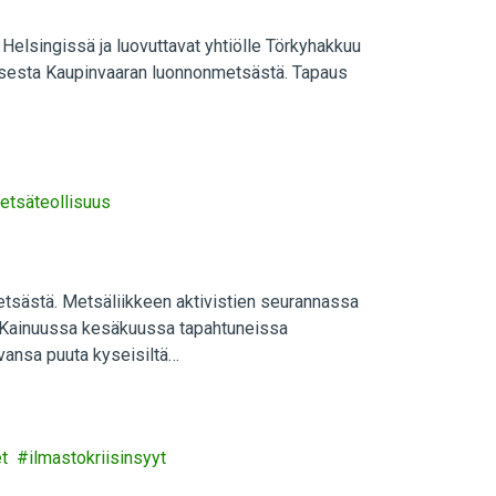
 Helsingissä ja luovuttavat yhtiölle Törkyhakkuu
misesta Kaupinvaaran luonnonmetsästä. Tapaus
etsäteollisuus
tsästä. Metsäliikkeen aktivistien seurannassa
uta Kainuussa kesäkuussa tapahtuneissa
vansa puuta kyseisiltä…
t
ilmastokriisinsyyt