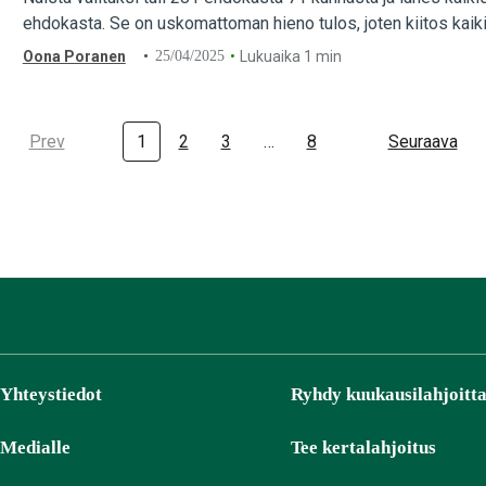
ehdokasta. Se on uskomattoman hieno tulos, joten kiitos kaiki
Oona Poranen
25/04/2025
Lukuaika 1 min
Prev
1
2
3
…
8
Seuraava
Yhteystiedot
Ryhdy kuukausilahjoitta
Medialle
Tee kertalahjoitus