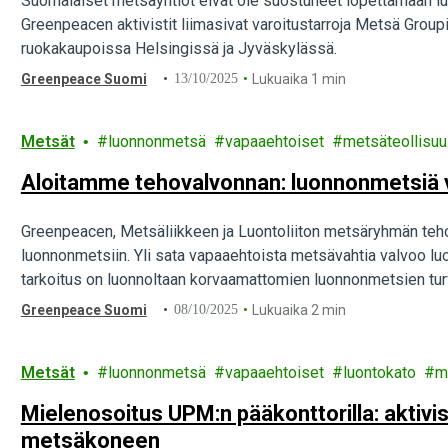
Suomalaiset metsäyhtiöt eivät ole suostuneet lopettamaan l
Greenpeacen aktivistit liimasivat varoitustarroja Metsä Group
ruokakaupoissa Helsingissä ja Jyväskylässä.
Greenpeace Suomi
13/10/2025
Lukuaika 1 min
Metsät
luonnonmetsä
vapaaehtoiset
metsäteollisu
Aloitamme tehovalvonnan: luonnonmetsiä va
Greenpeacen, Metsäliikkeen ja Luontoliiton metsäryhmän teho
luonnonmetsiin. Yli sata vapaaehtoista metsävahtia valvoo l
tarkoitus on luonnoltaan korvaamattomien luonnonmetsien tu
Greenpeace Suomi
08/10/2025
Lukuaika 2 min
Metsät
luonnonmetsä
vapaaehtoiset
luontokato
m
Mielenosoitus UPM:n pääkonttorilla: aktivist
metsäkoneen