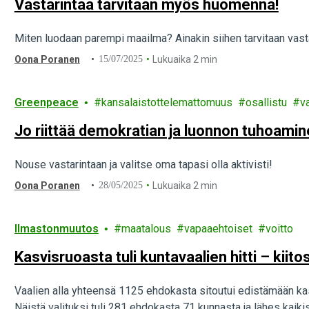
Vastarintaa tarvitaan myös huomenna!
Miten luodaan parempi maailma? Ainakin siihen tarvitaan vasta
Oona Poranen
15/07/2025
Lukuaika 2 min
Greenpeace
kansalaistottelemattomuus
osallistu
v
Jo riittää demokratian ja luonnon tuhoamin
Nouse vastarintaan ja valitse oma tapasi olla aktivisti!
Oona Poranen
28/05/2025
Lukuaika 2 min
Ilmastonmuutos
maatalous
vapaaehtoiset
voitto
Kasvisruoasta tuli kuntavaalien hitti – kiito
Vaalien alla yhteensä 1125 ehdokasta sitoutui edistämään k
Näistä valituksi tuli 281 ehdokasta 71 kunnasta ja lähes kaikist