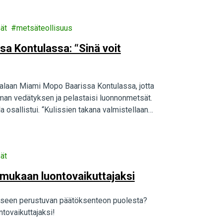
ät
metsäteollisuus
issa Kontulassa: “Sinä voit
talaan Miami Mopo Baarissa Kontulassa, jotta
man vedätyksen ja pelastaisi luonnonmetsät.
la osallistui. “Kulissien takana valmistellaan…
ät
 mukaan luontovaikuttajaksi
eeseen perustuvan päätöksenteon puolesta?
tovaikuttajaksi!