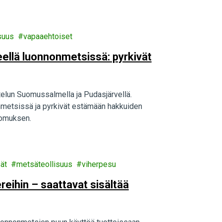
suus
vapaaehtoiset
eellä luonnonmetsissä: pyrkivät
telun Suomussalmella ja Pudasjärvellä.
onmetsissä ja pyrkivät estämään hakkuiden
oomuksen.
ät
metsäteollisuus
viherpesu
ereihin – saattavat sisältää