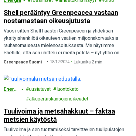
Energia
fossiiliset
ilmastokriisinsyyt
voitto
Shell perääntyy Greenpeacea vastaan
nostamastaan oikeusjutusta
Vuosi sitten Shell haastoi Greenpeacen ja yhdeksän
yksityishenkilöä oikeuteen vaatien miljoonakorvauksia
rauhanomaisesta mielenosoituksesta. Me näytimme
Shellille, että sen uhittelu ei meitä pelota – nyt yhtiö on
perääntynyt ja sopinut tapauksen…
Greenpeace Suomi
18/12/2024
Lukuaika 2 min
Energi
uusiutuvat
luontokato
a
alkuperäiskansojenoikeudet
Tuulivoima ja metsähakkuut – faktaa
metsien käytöstä
Tuulivoima ja sen tuottamiseksi tarvittavien tuulipuistojen