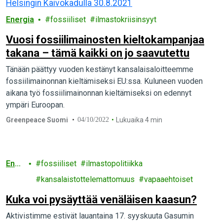
Energia
fossiiliset
ilmastokriisinsyyt
Vuosi fossiilimainosten kieltokampanjaa
takana – tämä kaikki on jo saavutettu
Tänään päättyy vuoden kestänyt kansalaisaloitteemme
fossiilimainonnan kieltämiseksi EU:ssa. Kuluneen vuoden
aikana työ fossiilimainonnan kieltämiseksi on edennyt
ympäri Euroopan.
Greenpeace Suomi
04/10/2022
Lukuaika 4 min
Ener
fossiiliset
ilmastopolitiikka
gia
kansalaistottelemattomuus
vapaaehtoiset
Kuka voi pysäyttää venäläisen kaasun?
Aktivistimme estivät lauantaina 17. syyskuuta Gasumin