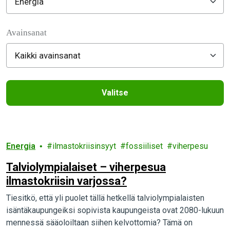
Filter posts
Avainsanat
Valitse
Filtered results
Energia
ilmastokriisinsyyt
fossiiliset
viherpesu
Talviolympialaiset – viherpesua
ilmastokriisin varjossa?
Tiesitkö, että yli puolet tällä hetkellä talviolympialaisten
isäntäkaupungeiksi sopivista kaupungeista ovat 2080-lukuun
mennessä sääoloiltaan siihen kelvottomia? Tämä on