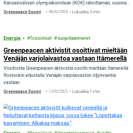
Kansainvälisen olympiakomitean (KOK) rahoittaman, vuonna
2024 valmistuneen tieteellisen arvion lopputulos. Tulos
Greenpeace Suomi
06/02/2026
Lukuaika 3 min
vahvistaa…
Energia
fossiiliset
suojellaanmeret
Greenpeacen aktivistit osoittivat mieltään
Venäjän varjolaivastoa vastaan Itämerellä
Viisitoista Greenpeacen aktivistia osoitti mieltään Itämerellä
Rostockin edustalla Venäjän varjolaivaston öljynvientiä
vastaan.
Greenpeace Suomi
13/02/2025
Lukuaika 1 min