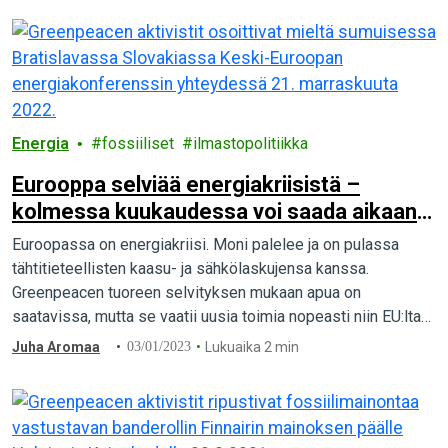
Energia
fossiiliset
ilmastopolitiikka
Eurooppa selviää energiakriisistä –
kolmessa kuukaudessa voi saada aikaan
paljon
Euroopassa on energiakriisi. Moni palelee ja on pulassa
tähtitieteellisten kaasu- ja sähkölaskujensa kanssa.
Greenpeacen tuoreen selvityksen mukaan apua on
saatavissa, mutta se vaatii uusia toimia nopeasti niin EU:lta
kuin jäsenmailta.
Juha Aromaa
03/01/2023
Lukuaika 2 min