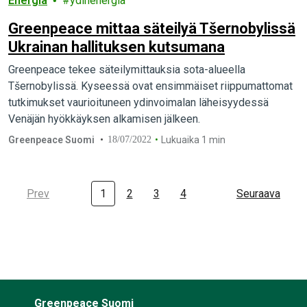
Energia
ydinenergia
Greenpeace mittaa säteilyä Tšernobylissä
Ukrainan hallituksen kutsumana
Greenpeace tekee säteilymittauksia sota-alueella
Tšernobylissä. Kyseessä ovat ensimmäiset riippumattomat
tutkimukset vaurioituneen ydinvoimalan läheisyydessä
Venäjän hyökkäyksen alkamisen jälkeen.
Greenpeace Suomi
18/07/2022
Lukuaika 1 min
Prev
1
2
3
4
Seuraava
Greenpeace Suomi