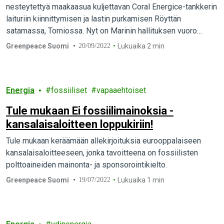
nesteytettyä maakaasua kuljettavan Coral Energice-tankkerin
laituriin kiinnittymisen ja lastin purkamisen Röyttän
satamassa, Torniossa. Nyt on Marinin hallituksen vuoro
toimia, ja lopettaa Gasumin kaasun tuonti Venäjältä.
Greenpeace Suomi
20/09/2022
Lukuaika 2 min
Energia
fossiiliset
vapaaehtoiset
Tule mukaan Ei fossiilimainoksia -
kansalaisaloitteen loppukiriin!
Tule mukaan keräämään allekirjoituksia eurooppalaiseen
kansalaisaloitteeseen, jonka tavoitteena on fossiilisten
polttoaineiden mainonta- ja sponsorointikielto.
Greenpeace Suomi
19/07/2022
Lukuaika 1 min