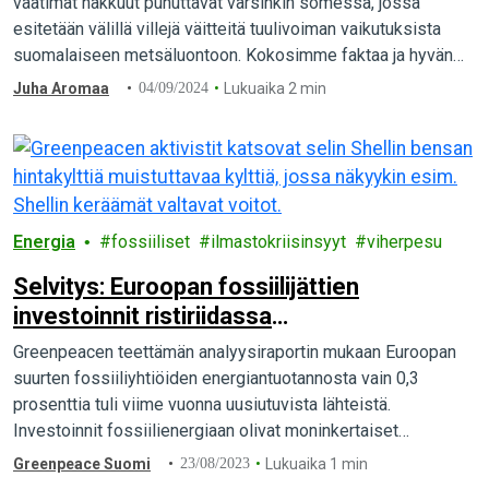
vaatimat hakkuut puhuttavat varsinkin somessa, jossa
esitetään välillä villejä väitteitä tuulivoiman vaikutuksista
suomalaiseen metsäluontoon. Kokosimme faktaa ja hyvän
tuulivoimarakentamisen periaatteita tähän tekstiin.
Juha Aromaa
04/09/2024
Lukuaika 2 min
Energia
fossiiliset
ilmastokriisinsyyt
viherpesu
Selvitys: Euroopan fossiilijättien
investoinnit ristiriidassa
nettonollatavoitteiden kanssa
Greenpeacen teettämän analyysiraportin mukaan Euroopan
suurten fossiiliyhtiöiden energiantuotannosta vain 0,3
prosenttia tuli viime vuonna uusiutuvista lähteistä.
Investoinnit fossiilienergiaan olivat moninkertaiset
verrattuna puhtaaseen energiaan.
Greenpeace Suomi
23/08/2023
Lukuaika 1 min