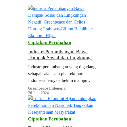
Ciptakan Perubahan
Industri Pertambangan Bawa
Dampak Sosial dan Lingkungan
Negatif, Greenpeace dan Celios
Industri pertambangan yang digadang
Dorong Prabowo-Gibran Beralih
sebagai salah satu pilar ekonomi
ke Ekonomi Hijau
Indonesia ternyata belum mampu
menciptakan efek positif terhadap
Greenpeace Indonesia
26 Juni 2024
kesejahteraan masyarakat, terutama
yang tinggal di desa sekitar
Ciptakan Perubahan