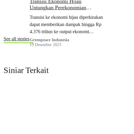
Transisi Ekonomi Hijau
Untungkan Perekonomian
Nasional, Tingkatkan
Transisi ke ekonomi hijau diperkirakan
Kesejahteraan Masyarakat
dapat memberikan dampak hingga Rp
4.376 triliun ke output ekonomi
nasional.
See all stories
Greenpeace Indonesia
19 Desember 2023
Siniar Terkait