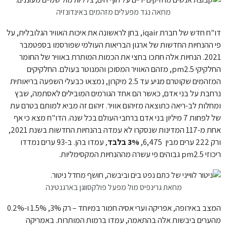
מחאה נגד מפעלים מזהמים באינדונזיה
דו"ח חדש של חברת iqair, בחן לראשונה את איכות האוויר הגלובלית, על
פי ההנחיות החדשות של ארגון הבריאות העולמי שפורסמו בספטמבר
2021. הנחיות אלה חתכו בחצי את הכמות המותרת באוויר של החומר
החלקיקי pm2.5, מזהם האוויר המסוכן והמנוטר בעולם. החלקיקים
המזהמים שקוטרם מגיע עד 2.5 מיקרון, נמצאו כבעלי השפעה בריאותית
נרחבת על בני אדם, כאשר הם אחד הגורמים המובילים לאסתמה, שבץ
ומחלות לב-ריאה כתוצאה מזיהום אוויר. זיהום זה מביא למותם בטרם עת
של לפחות 7 מיליון בני אדם ברחבי העולם בכל שנה. הדו"ח מצא כי אף
אחת מ-117 המדינות שנסקרו לא עמדה בהנחיות החדשות בשנת 2021,
ורק 222 ערים מבין 6,475,
3% בלבד
, עמדו בהן. ב-93 ערים נמדדו
ריכוזי pm2.5 גבוהים פי עשרה מההנחיות המקסימליות.
מחאת גרינפיס מול מפעל פולקסווגן בארגנטינה
המצב באירופה, אפריקה וערי אסיה חמור במיוחד – רק 3%, 1.5% ו-0.2%
מהערים ביבשות אלה בהתאמה, עמדו ברמות המותרות. באמריקה