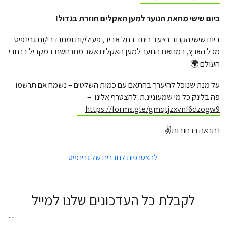
ביום שישי מחאת הנוער למען האקלים חוזרת בגדול!
ביום שישי הקרוב נצעד ביחד בתל אביב, פעילי/ות ומתנדבי/ות גרינפיס
מכל הארץ, במחאת הנוער למען האקלים אשר מתרחשת במקביל ברחבי
העולם 🌍
על מנת שנוכל להיערך בהתאם עם כמות השלטים – נשמח אם תרשמו
פה בלינק כל מי שמעוניינ.ת. להצטרף אלינו –
https://forms.gle/gmqtjzxvnf6dzogw9
נתראה ברחובות✌️
להצטרפות לחברים של גרינפיס
לקבלת כל העדכונים שלנו למייל