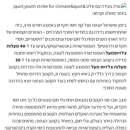
בזמן שישראל יוצאת מגל קור חסר תקדים באמצע חודש מרץ, כזה
שהתרחשותו נדירה גם בחודשי החורף המרכזיים – האזורים הקפואים של
כדור הארץ נתונים תחת גלי חום שמדענים מכנים "היסטוריים, חסרי
תקדים ודרמטיים". הטמפרטורות באנטארקטיקה,הגיעו עד ל-
40 מעלות
צלזיוסמעל
הטמפרטורה הממוצעת לעונה, ובמקביל רשמו תחנות
מדידה בקוטב הצפוני סימני המסה, כשטמפרטורות הגיעו עד ל-
30
מעלות צלזיוס מעל
הממוצע לעונה. טמפרטורות אלו נמדדות בקוטב
הצפוני בדרך כלל רק בשיא הקיץ. בעונה זו, הקוטב הדרומי מתחיל
להתקרר במהירות עם כניסתו לסתיו בעוד הקוטב הצפוני יוצא בהדרגה
מעונת החורף.
מצב שבו שני הקטבים נמצאים תחת גלי חום קיצוניים כל כך הינו חסר
תקדים, ועל פי מדעני אקלים, מהווה סימן מדאיג להתמוטטות מהירה
ופתאומית של מערכת האקלים העולמית. הקטבים מתחממים במהירות
הגדולה ביותר בעולם, וגלי חום, במיוחד בקוטב הצפוני, מהווים סכנה
כפולה: העלייה בטמפרטורות מביאה להתכווצות כיסוי הקרח בים הארקטי.