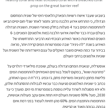
prop on the great barrier reef.
בשבוע שעבר אישרו רשויות הפארק הלאומי הימי של שונית המחסום
הגדולה, כי התרחש אירוע הלבנה נרחב וחמור לאחר שגלי חום ימיים הביאו
להתחממות המים בעד 4 מעלות בחלק מאזורי השונית. השונית הגדולה
בעולם עברה כבר שלושה אירועי הלבנה (מות אלמוגים) המוניים ב-6
השנים האחרונות כאשר האירוע הנוכחי הוא הרביעי. התרחשותו של
האירוע בשנת "לה-ניניה" שבה טמפרטורות המים קרירה יותר, מראה
בבירור עד כמה מאיים משבר האקלים על עצם הישרדותה של השונית ועל
שוניות אלמוגים ברחבי העולם.
אוסטרליה, יצואנית הפחם הגדולה בעולם, שופכת מיליארדי דולרים על
"פתרונות שווא", במקום לטפל בגורמים האמיתיים להתחממות המים:
פליטות פחמן כתוצאה משריפת פחם, גז ונפט. בדו"ח ה-ipcc האחרון,
נכתב כי שוניות האלמוגים מגיעות כבר עכשיו לגבולות ההסתגלות שלהן,
ולא יהיו מסוגלות לשרוד עלייה נוספת בטמפרטורת מי הים. מוערך כי עד
2030, מעל 90% משוניות העולם יהיו תחת איום עקב פעולות אנושיות,
התחממות והחמצת המים. 60% מהן חזויות לעמוד בפני רמת איום
גבוהה, גבוהה מאוד או קריטית.