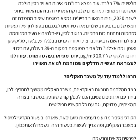
הלטינית 7% בלבד. עוד נמצא בדו"ח כי איכות האוויר בסין הולכת
ומשתפרת: מחצית מהערים שנבדקו הראו ירידה בזיהום האוויר ביחס
לשנת 2020, וזיהום האוויר בבייג'ינג נמצא במגמת שיפור מתמדת זה
חמש שנים ברציפות. שינויים אלה מיוחסים לצמצום בפעולתן של תעשיות
מזהמות ותחנות כוח פחמיות. בניגוד לסין, ניו-דלהי היא העיר המזוהמת
בעולם זו השנה רביעית ברצף, ואחריה ערים בבנגלדש, צ'אד, טג'יקיסטן
ואומן. ומה אצלנו? תל אביב ממוקמת במקום ה-39 בעולם, עם ריכוזי
זיהום חלקיקי של 20.7 μg/m3,
יותר מפי ארבעה מהמותר
.
עזרו לנו
לעצור את תעשיית הדלקים שמזהמת לנו את האוויר!
תרצו ללמוד עוד על משבר האקלים?
בצד המלחמה הנוראה באוקראינה, משבר האקלים ממשיך להחריף. לכן,
ביחד עם ארגונים נוספים, הכנו לכם/ן קורס שעוסק במשבר בצורה
תמציתית, מדויקת, וגם עם כל הקשריו הפוליטיים.
הקורס מסביר מדוע מדענים/ות טוענים/ות שאנחנו בעשור הקריטי לטיפול
במשבר האקלים, ומה צריך לעשות בעשור הזה. נשמח לראותכם/ן.
לפרטים מלאים והרשמה