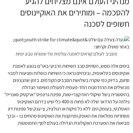
מנהיגי העולם אינם מצליחים להגיע
להסכמה – ומותירים את האוקיינוסים
חשופים לסכנה
מסביב לעולם קוראים לאמנה עולמית של שמורות טבע ימיות
בימים אלה ממש, הסתיים סבב השיחות הרביעי באו"ם בנוגע לאמנת
אוקיינוסים בינלאומית, ובינתיים נראה כי השיחות כושלות ומגיעות למבוי
סתום, בדיוק כפי שקרה בשלושת הסבבים הקודמים. בזמן שהנציגים
מכשילים את ההזדמנות החד-פעמית לפעולת השימור הגדולה
בהיסטוריה בשל שיקולי רווח קצרי-טווח, ספינת גרינפיס "ארקטיק סאנרייז"
גילתה על הרדאר שלה לא פחות מ-400 כלי שיט בדרום האוקיינוס
האטלנטי, בעומק הים. ללא כל פיקוח או רגולציה, צי ענק של ספינות דיג
מסחריות ממלאות את האופק ומרוקנות את האוקיינוס מהחיים בו – ובכך
מביאות את המערכת האקולוגית הגדולה בעולם לסף התמוטטות.