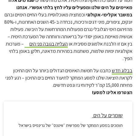
חמור על המערכת האקולוגית הימית. אולם מזה עשורים
שגורמים אלה
מאיימים על הים שלנו ומפעילים עליו לחץ בלתי אפשרי. אנחנו
במשבר אקלימי-אקולוגי
וכמחצית מאוכלוסיית בעלי החיים הימיים ובהם
יונקים, ציפורים, מיני דגים ורכיכות, נכחדה ב-45 השנים האחרונות, ו-80%
מהזיהום הימי הגלובלי נגרם מפעולות המתרחשות על היבשה. פעילות
אנושית מאיימת באופן יסודי על בריאותה ורווחתה של המערכת הימית –
בין אם זו הלבנת אלמוגים מסיבית או
העלייה בגובה פני הים
– מערכות
אקולוגיות ימיות שלמות, משתנות במהירות מדאיגה, חלקן באופן בלתי
הפיך.
בבלוג חדש
כתבנו על חמשת האיומים הגדולים ביותר על הים התיכון
לקראת היציאה שלנו למסע המחקר לתיעוד החיים בים התיכון – רגע לפני
פתיחת 15,000 קמ״ר לקידוחי גז ונפט חדשים.
הצטרפו אלינו למסע!
שומרים על הים
תומכים במסע המחקר של מפרשית ״וויטנס״ של גרינפיס בישראל