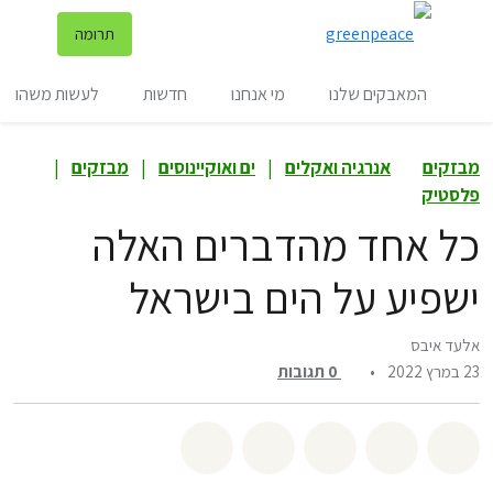
שינ
תרומה
תפריט
המאבקים שלנו
מי אנחנו
חדשות
לעשות משהו
מבזקים
אנרגיה ואקלים
|
ים ואוקיינוסים
|
מבזקים
|
פלסטיק
כל אחד מהדברים האלה
ישפיע על הים בישראל
אלעד איבס
23 במרץ 2022
•
0
תגובות
שיתוף whatsapp
שיתוף facebook
שיתוף twitter
שיתוף email
לשתף בbluesky