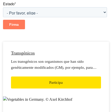
Estado
*
Transgénicos
Los transgénicos son organismos que han sido
genéticamente modificados (GM), por ejemplo, para
producir insecticida o generar resistencia a herbicidas.
Forman parte del modelo de agricultura industrial, el cual
Participa
acentúa la desigualdad en el campo y que además hace
uso excesivo de plaguicidas y fertilizantes sintéticos que
afectan la salud y el medio ambiente.