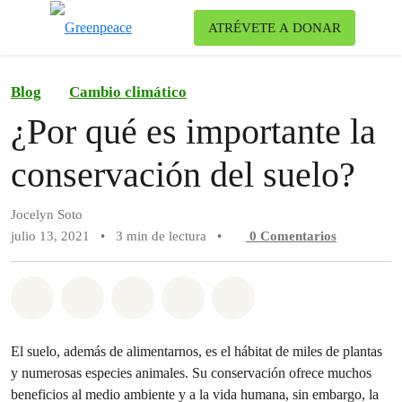
Ca
ATRÉVETE A DONAR
Menú
Blog
Cambio climático
¿Por qué es importante la
conservación del suelo?
Jocelyn Soto
julio 13, 2021
•
3 min de lectura
•
0
Comentarios
Compartir en Whatsapp
Compartir en Facebook
Compartir en Twitter
Compartir vía Email
Share on Bluesky
El suelo, además de alimentarnos, es el hábitat de miles de plantas
y numerosas especies animales. Su conservación ofrece muchos
beneficios al medio ambiente y a la vida humana, sin embargo, la