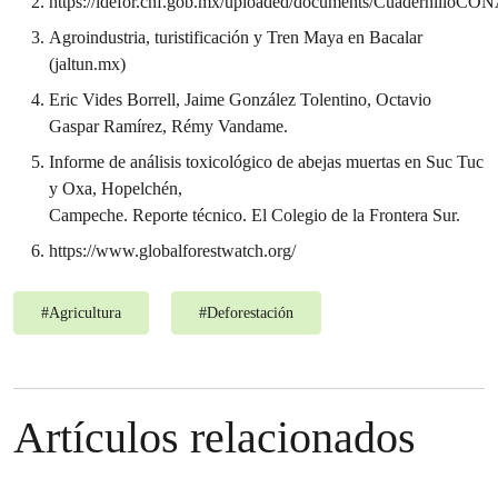
https://idefor.cnf.gob.mx/uploaded/documents/CuadernilloCO
Agroindustria, turistificación y Tren Maya en Bacalar
(jaltun.mx)
Eric Vides Borrell, Jaime González Tolentino, Octavio
Gaspar Ramírez, Rémy Vandame.
Informe de análisis toxicológico de abejas muertas en Suc Tuc
y Oxa, Hopelchén,
Campeche. Reporte técnico. El Colegio de la Frontera Sur.
https://www.globalforestwatch.org/
#
Agricultura
#
Deforestación
Artículos relacionados