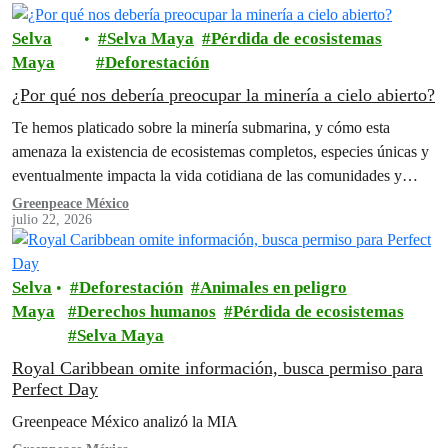
Selva
Selva Maya
Pérdida de ecosistemas
Maya
Deforestación
¿Por qué nos debería preocupar la minería a cielo abierto?
Te hemos platicado sobre la minería submarina, y cómo esta
amenaza la existencia de ecosistemas completos, especies únicas y
eventualmente impacta la vida cotidiana de las comunidades y
personas de…
Greenpeace México
julio 22, 2026
Selva
Deforestación
Animales en peligro
Maya
Derechos humanos
Pérdida de ecosistemas
Selva Maya
Royal Caribbean omite información, busca permiso para
Perfect Day
Greenpeace México analizó la MIA