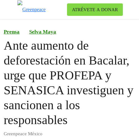
Ca
ATRÉVETE A DONAR
Menú
Prensa
Selva Maya
Ante aumento de
deforestación en Bacalar,
urge que PROFEPA y
SENASICA investiguen y
sancionen a los
responsables
Greenpeace México