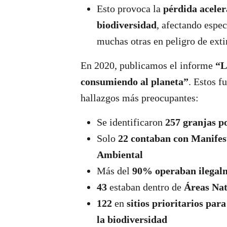
Esto provoca la
pérdida aceler
biodiversidad
, afectando espe
muchas otras en peligro de exti
En 2020, publicamos el informe
“L
consumiendo al planeta”
. Estos f
hallazgos más preocupantes:
Se identificaron
257 granjas p
Solo
22 contaban con Manifes
Ambiental
Más del
90% operaban ilegal
43
estaban dentro de
Áreas Nat
122
en
sitios prioritarios par
la biodiversidad