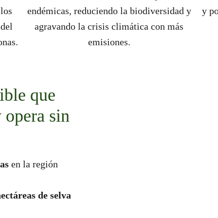
 los
endémicas, reduciendo la biodiversidad y
y po
 del
agravando la crisis climática con más
onas.
emisiones.
ible que
y opera sin
as
en la región
hectáreas de selva