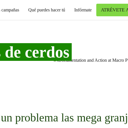
ATRÉVETE 
s campañas
Qué puedes hacer tú
Infórmate
 de cerdos
 un problema las mega granj