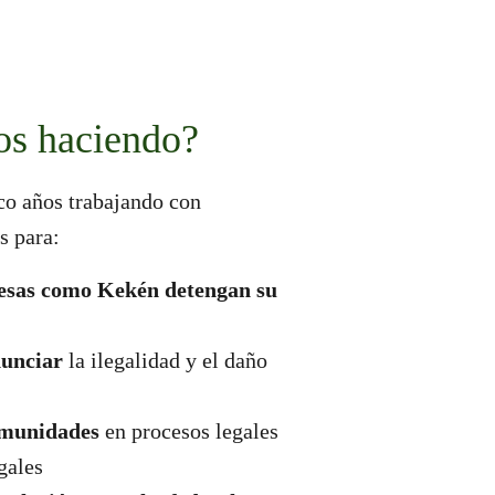
os haciendo?
o años trabajando con
s para:
esas como Kekén detengan su
nunciar
la ilegalidad y el daño
munidades
en procesos legales
gales