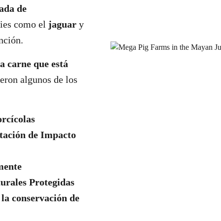
ada de
cies como el
jaguar
y
nción.
a carne que está
ueron algunos de los
orcícolas
tación de Impacto
mente
urales Protegidas
a la conservación de