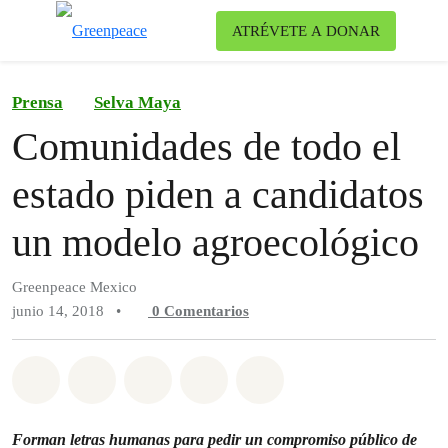
Ca
ATRÉVETE A DONAR
Menú
Prensa
Selva Maya
Comunidades de todo el
estado piden a candidatos
un modelo agroecológico
Greenpeace Mexico
junio 14, 2018
•
0
Comentarios
Compartir en Whatsapp
Compartir en Facebook
Compartir en Twitter
Compartir vía Email
Share on Bluesky
Forman letras humanas para pedir un compromiso público de