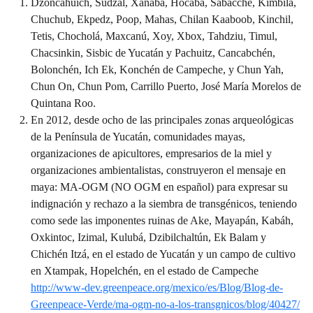
Dzoncahuich, Sudzal, Xanabá, Hocabá, Sabacché, Kimbilá,
Chuchub, Ekpedz, Poop, Mahas, Chilan Kaaboob, Kinchil,
Tetis, Chocholá, Maxcanú, Xoy, Xbox, Tahdziu, Timul,
Chacsinkin, Sisbic de Yucatán y Pachuitz, Cancabchén,
Bolonchén, Ich Ek, Konchén de Campeche, y Chun Yah,
Chun On, Chun Pom, Carrillo Puerto, José María Morelos de
Quintana Roo.
En 2012, desde ocho de las principales zonas arqueológicas
de la Península de Yucatán, comunidades mayas,
organizaciones de apicultores, empresarios de la miel y
organizaciones ambientalistas, construyeron el mensaje en
maya: MA-OGM (NO OGM en español) para expresar su
indignación y rechazo a la siembra de transgénicos, teniendo
como sede las imponentes ruinas de Ake, Mayapán, Kabáh,
Oxkintoc, Izimal, Kulubá, Dzibilchaltún, Ek Balam y
Chichén Itzá, en el estado de Yucatán y un campo de cultivo
en Xtampak, Hopelchén, en el estado de Campeche
http://www-dev.greenpeace.org/mexico/es/Blog/Blog-de-
Greenpeace-Verde/ma-ogm-no-a-los-transgnicos/blog/40427/