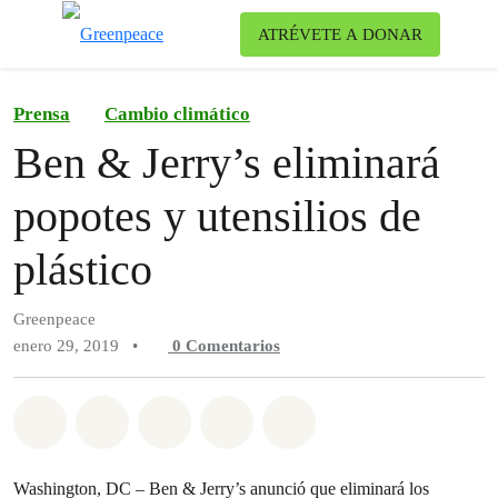
Ca
ATRÉVETE A DONAR
Menú
Prensa
Cambio climático
Ben & Jerry’s eliminará
popotes y utensilios de
plástico
Greenpeace
enero 29, 2019
•
0
Comentarios
Compartir en Whatsapp
Compartir en Facebook
Compartir en Twitter
Compartir vía Email
Share on Bluesky
Washington, DC – Ben & Jerry’s
anunció
que eliminará los