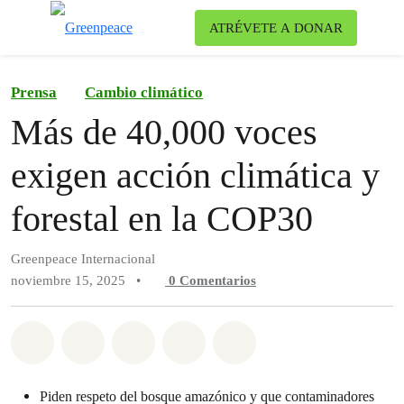
Ca
ATRÉVETE A DONAR
Menú
Prensa
Cambio climático
Más de 40,000 voces
exigen acción climática y
forestal en la COP30
Greenpeace Internacional
noviembre 15, 2025
•
0
Comentarios
Compartir en Whatsapp
Compartir en Facebook
Compartir en Twitter
Compartir vía Email
Share on Bluesky
Piden respeto del bosque amazónico y que contaminadores