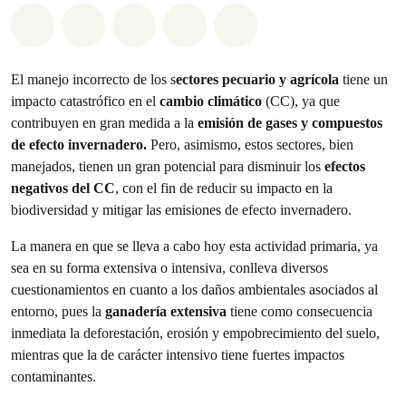
Compartir en Whatsapp
Compartir en Facebook
Compartir en Twitter
Compartir vía Email
Share on Bluesky
El manejo incorrecto de los s
ectores pecuario y agrícola
tiene un
impacto catastrófico en el
cambio climático
(CC), ya que
contribuyen en gran medida a la
emisión de gases y compuestos
de efecto invernadero.
Pero, asimismo, estos sectores, bien
manejados, tienen un gran potencial para disminuir los
efectos
negativos del CC
, con el fin de reducir su impacto en la
biodiversidad y mitigar las emisiones de efecto invernadero.
La manera en que se lleva a cabo hoy esta actividad primaria, ya
sea en su forma extensiva o intensiva, conlleva diversos
cuestionamientos en cuanto a los daños ambientales asociados al
entorno, pues la
ganadería extensiva
tiene como consecuencia
inmediata la deforestación, erosión y empobrecimiento del suelo,
mientras que la de carácter intensivo tiene fuertes impactos
contaminantes.