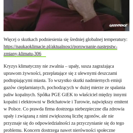
Więcej o skutkach podniesienia się średniej globalnej temperatury:
https://naukaoklimacie.pl/aktualnosci/porownanie-nastepstw-
zmiany-klimatu-306
Kryzys klimatyczny nie zwalnia – upały, susza zagrażająca
uprawom żywności, przeplatające się z ulewnymi deszczami
podtopiającymi miasta. To wszystko skutki nadmiernych emisji
gazów cieplarnianych, pochodzących w dużej mierze ze spalania
paliw kopalnych. Spółka PGE GiEK to właściciel między innymi
kopalni i elektrowni w Bełchatowie i Turowie, największy emitent
w Polsce. Co prawda firma dostrzega niebezpieczne dla zdrowia
upały i związaną z nimi zwiększoną liczbę zgonów, ale nie
przyznaje się do odpowiedzialności za przyczynianie się do tego
problemu. Koncern dostrzega nawet nierówności społeczne