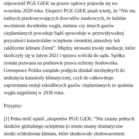
odpowiedź PGE GiEK na pozew sądowy pojawiła się we
wrześniu 2020 roku. Eksperci PGE GiEK pisali wtedy, że “Nie ma
żadnych przekonywujących dowodów naukowych, że ludzkie
uwolnienie dwutlenku węgla, metanu czy innych gazów
cieplarnianych powoduje bądź spowoduje w przewidywalnej
przyszłości katastrofalne ocieplenie ziemskiej atmosfery lub
zakłócenie klimatu Ziemi”. Między stronami trwały mediacje, które
skończyły się w lutym 2021 i sprawa wróciła do sądu. Spółka
została pozwana na podstawie prawa ochrony środowiska.
Greenpeace Polska zażądało podjęcia działań niezbędnych do
uniknięcia katastrofy klimatycznej, czyli do całkowitego
zaprzestania emisji szkodliwych gazów cieplarnianych ze spalania
węgla najpóźniej w 2030 roku.
Przypisy:
[1] Pełna treść opinii „ekspertów PGE GiEK: “Nie znamy pełnych
skutków globalnego ocieplenia (o ironio znamy dramatyczne
skutki ochłodzenia klimatu, które skutkowały zlodowaceniem