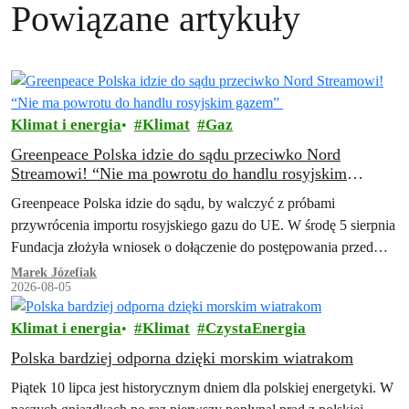
Powiązane artykuły
Klimat i energia
Klimat
Gaz
Greenpeace Polska idzie do sądu przeciwko Nord
Streamowi! “Nie ma powrotu do handlu rosyjskim
gazem”
Greenpeace Polska idzie do sądu, by walczyć z próbami
przywrócenia importu rosyjskiego gazu do UE. W środę 5 sierpnia
Fundacja złożyła wniosek o dołączenie do postępowania przed
Trybunałem Sprawiedliwości Unii…
Marek Józefiak
2026-08-05
Klimat i energia
Klimat
CzystaEnergia
Polska bardziej odporna dzięki morskim wiatrakom
Piątek 10 lipca jest historycznym dniem dla polskiej energetyki. W