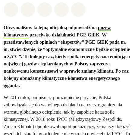
Udostępnij w Whatsapp
Udostępnij w Facebook
Udostępnij w Twitter
Udostępnij przez Email
Udostępnij w Bluesky
Otrzymaliśmy kolejną oficjalną odpowiedź na
pozew
klimatyczny
przeciwko działalności PGE GiEK. W
przedstawionych opiniach “ekspertów” PGE GiEK pada m.
in. stwierdzenie, że “optymalne ekonomiczne będzie ocieplenie
o 3,5°C”. To kolejny raz, kiedy spółka energetyczna emitująca
najwięcej gazów cieplarnianych w Polsce, zaprzecza
naukowemu konsensusowi w sprawie zmiany klimatu. Po raz
kolejny obnażamy klimatyczne kłamstwa energetycznego
giganta.
W 2015 roku, podpisując porozumienie paryskie, Polska
zobowiązała się do wspólnego działania na rzecz ograniczenia
wzrostu globalnego ocieplenia, tak by zapobiec katastrofie
klimatycznej. W 2018 roku IPCC (Międzyrządowy Zespół ds.
Zmian Klimatu) opublikował raport pokazujący, że należy dołożyć
wszelkich starań, by ocieplenie nie wzrosło o więcej niż 1,5°C. To