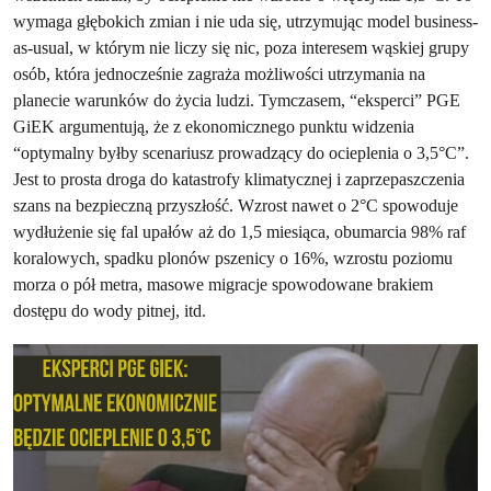
wymaga głębokich zmian i nie uda się, utrzymując model business-
as-usual, w którym nie liczy się nic, poza interesem wąskiej grupy
osób, która jednocześnie zagraża możliwości utrzymania na
planecie warunków do życia ludzi. Tymczasem, “eksperci” PGE
GiEK argumentują, że z ekonomicznego punktu widzenia
“optymalny byłby scenariusz prowadzący do ocieplenia o 3,5°C”.
Jest to prosta droga do katastrofy klimatycznej i zaprzepaszczenia
szans na bezpieczną przyszłość. Wzrost nawet o 2°C spowoduje
wydłużenie się fal upałów aż do 1,5 miesiąca, obumarcia 98% raf
koralowych, spadku plonów pszenicy o 16%, wzrostu poziomu
morza o pół metra, masowe migracje spowodowane brakiem
dostępu do wody pitnej, itd.