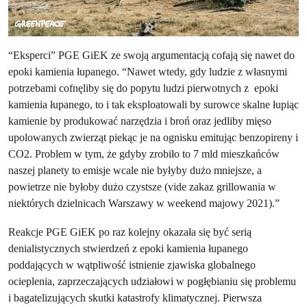
“Eksperci” PGE GiEK ze swoją argumentacją cofają się nawet do
epoki kamienia łupanego. “Nawet wtedy, gdy ludzie z własnymi
potrzebami cofnęliby się do popytu ludzi pierwotnych z epoki
kamienia łupanego, to i tak eksploatowali by surowce skalne łupiąc
kamienie by produkować narzędzia i broń oraz jedliby mięso
upolowanych zwierząt piekąc je na ognisku emitując benzopireny i
CO2. Problem w tym, że gdyby zrobiło to 7 mld mieszkańców
naszej planety to emisje wcale nie byłyby dużo mniejsze, a
powietrze nie byłoby dużo czystsze (vide zakaz grillowania w
niektórych dzielnicach Warszawy w weekend majowy 2021).”
Reakcje PGE GiEK po raz kolejny okazała się być serią
denialistycznych stwierdzeń z epoki kamienia łupanego
poddających w wątpliwość istnienie zjawiska globalnego
ocieplenia, zaprzeczających udziałowi w pogłębianiu się problemu
i bagatelizujących skutki katastrofy klimatycznej. Pierwsza