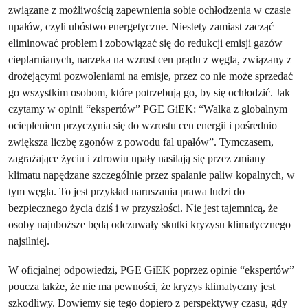
związane z możliwością zapewnienia sobie ochłodzenia w czasie
upałów, czyli ubóstwo energetyczne. Niestety zamiast zacząć
eliminować problem i zobowiązać się do redukcji emisji gazów
cieplarnianych, narzeka na wzrost cen prądu z węgla, związany z
drożejącymi pozwoleniami na emisje, przez co nie może sprzedać
go wszystkim osobom, które potrzebują go, by się ochłodzić. Jak
czytamy w opinii “ekspertów” PGE GiEK: “Walka z globalnym
ociepleniem przyczynia się do wzrostu cen energii i pośrednio
zwiększa liczbę zgonów z powodu fal upałów”. Tymczasem,
zagrażające życiu i zdrowiu upały nasilają się przez zmiany
klimatu napędzane szczególnie przez spalanie paliw kopalnych, w
tym węgla. To jest przykład naruszania prawa ludzi do
bezpiecznego życia dziś i w przyszłości. Nie jest tajemnicą, że
osoby najuboższe będą odczuwały skutki kryzysu klimatycznego
najsilniej.
W oficjalnej odpowiedzi, PGE GiEK poprzez opinie “ekspertów”
poucza także, że nie ma pewności, że kryzys klimatyczny jest
szkodliwy. Dowiemy się tego dopiero z perspektywy czasu, gdy