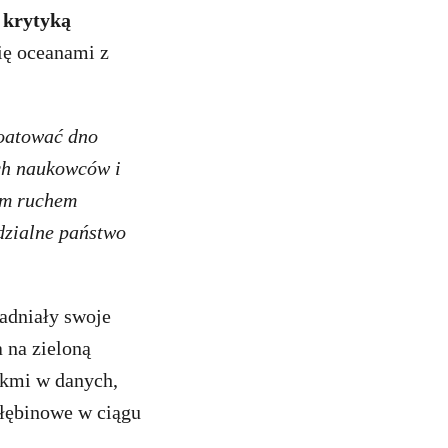
 krytyką
ię oceanami z
loatować dno
ych naukowców i
Tym ruchem
dzialne państwo
adniały swoje
a na zieloną
ukmi w danych,
głębinowe w ciągu