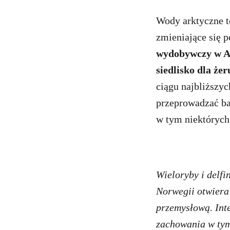
Wody arktyczne t
zmieniające się 
wydobywczy w Ar
siedlisko dla że
ciągu najbliższy
przeprowadzać ba
w tym niektórych
Wieloryby i delfi
Norwegii otwiera 
przemysłową. Inte
zachowania w tym