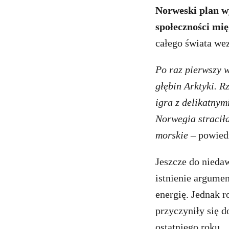
Norweski plan w
społeczności m
całego świata we
Po raz pierwszy 
głębin Arktyki. 
igra z delikatnym
Norwegia stracił
morskie
– powiedz
Jeszcze do nieda
istnienie argumen
energię. Jednak 
przyczyniły się 
ostatniego roku.