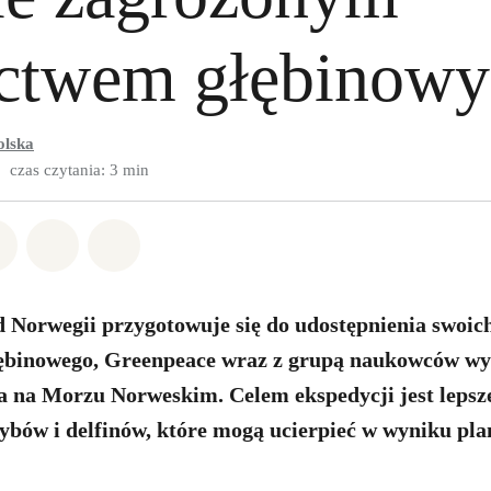
ictwem głębinow
olska
czas czytania: 3 min
w Whatsapp
pnij w Facebook
Udostępnij w Twitter
Udostępnij przez Email
Udostępnij w Bluesky
d Norwegii przygotowuje się do udostępnienia swoic
łębinowego, Greenpeace wraz z grupą naukowców wyr
a na Morzu Norweskim. Celem ekspedycji jest lepsz
ybów i delfinów, które mogą ucierpieć w wyniku pl