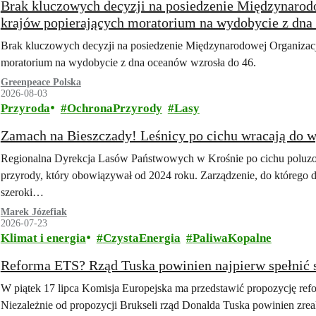
Brak kluczowych decyzji na posiedzenie Międzynarod
krajów popierających moratorium na wydobycie z dna
Brak kluczowych decyzji na posiedzenie Międzynarodowej Organizacj
moratorium na wydobycie z dna oceanów wzrosła do 46.
Greenpeace Polska
2026-08-03
Przyroda
OchronaPrzyrody
Lasy
Zamach na Bieszczady! Leśnicy po cichu wracają do 
Regionalna Dyrekcja Lasów Państwowych w Krośnie po cichu poluz
przyrody, który obowiązywał od 2024 roku. Zarządzenie, do którego d
szeroki…
Marek Józefiak
2026-07-23
Klimat i energia
CzystaEnergia
PaliwaKopalne
Reforma ETS? Rząd Tuska powinien najpierw spełnić 
W piątek 17 lipca Komisja Europejska ma przedstawić propozycję re
Niezależnie od propozycji Brukseli rząd Donalda Tuska powinien zre