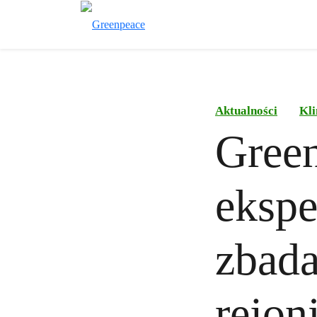
Aktualności
Kli
Gree
ekspe
zbada
rejon