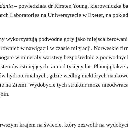
dania
– powiedziała dr Kirsten Young, kierowniczka b
rch Laboratories na Uniwersytecie w Exeter, na pokład
iny wykorzystują podwodne góry jako miejsca żerowani
również w nawigacji w czasie migracji. Norweskie f
 bogate w minerały warstwy bezpośrednio z podwodnych
ystemów istniejących tam od tysięcy lat. Planują takż
ów hydrotermalnych, gdzie według niektórych nauko
cie na Ziemi. Wydobycie tych struktur może nieodwraca
bin.
erwszym krajem na świecie, który zezwolił na wydobyc