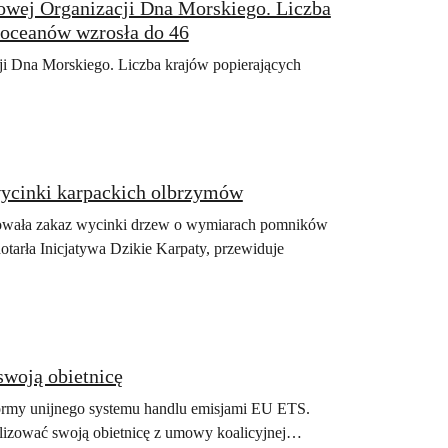
owej Organizacji Dna Morskiego. Liczba
 oceanów wzrosła do 46
i Dna Morskiego. Liczba krajów popierających
wycinki karpackich olbrzymów
owała zakaz wycinki drzew o wymiarach pomników
otarła Inicjatywa Dzikie Karpaty, przewiduje
swoją obietnicę
formy unijnego systemu handlu emisjami EU ETS.
alizować swoją obietnicę z umowy koalicyjnej…