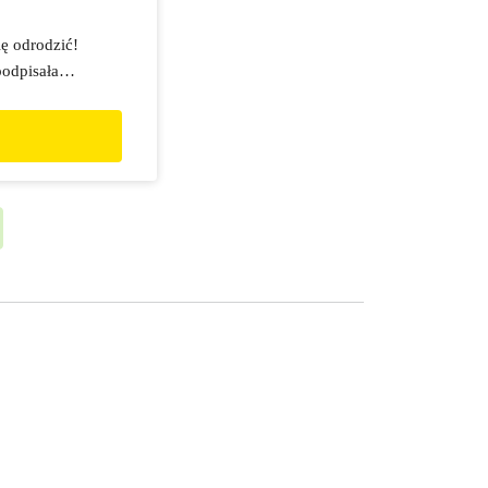
ę odrodzić!
podpisała
 Dzięki niemu
stać się