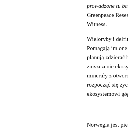
prowadzone tu ba
Greenpeace Resea
Witness.
Wieloryby i delf
Pomagają im one 
planują zdzierać
zniszczenie ekos
minerały z otwor
rozpocząć się ży
ekosystemowi głę
Norwegia jest pi