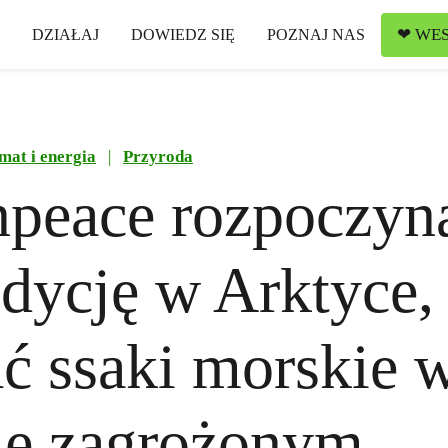
❤ WES
DZIAŁAJ
DOWIEDZ SIĘ
POZNAJ NAS
mat i energia
|
Przyroda
npeace rozpoczyn
dycję w Arktyce,
ć ssaki morskie 
ie zagrożonym