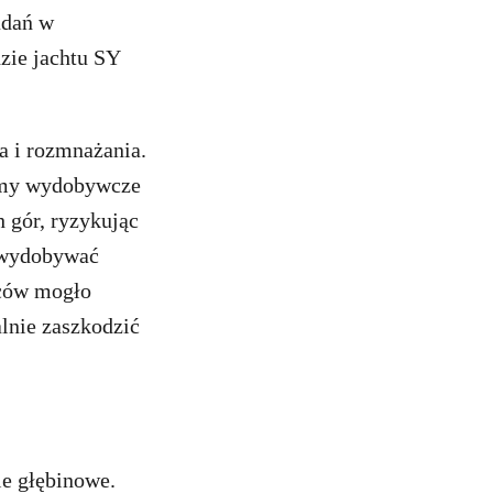
adań w
zie jachtu SY
a i rozmnażania.
irmy wydobywcze
 gór, ryzykując
e wydobywać
wców mogło
lnie zaszkodzić
ie głębinowe.