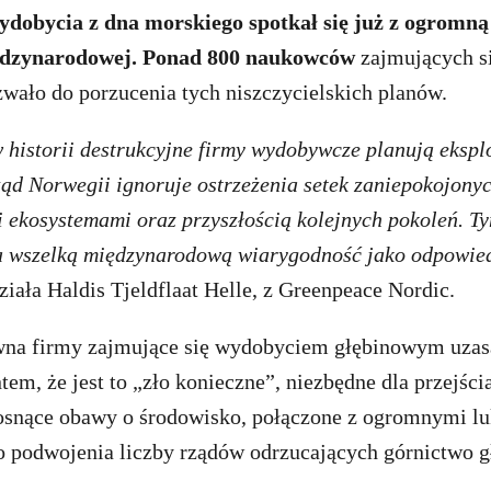
ydobycia z dna morskiego spotkał się już z ogromną
iędzynarodowej. Ponad 800 naukowców
zajmujących s
zwało do porzucenia tych niszczycielskich planów.
w historii destrukcyjne firmy wydobywcze planują eksp
Rząd Norwegii ignoruje ostrzeżenia setek zaniepokojon
i ekosystemami oraz przyszłością kolejnych pokoleń. 
a wszelką międzynarodową wiarygodność jako odpowie
iała Haldis Tjeldflaat Helle, z Greenpeace Nordic.
wna firmy zajmujące się wydobyciem głębinowym uzas
tem, że jest to „zło konieczne”, niezbędne dla przejści
rosnące obawy o środowisko, połączone z ogromnymi l
do podwojenia liczby rządów odrzucających górnictwo 