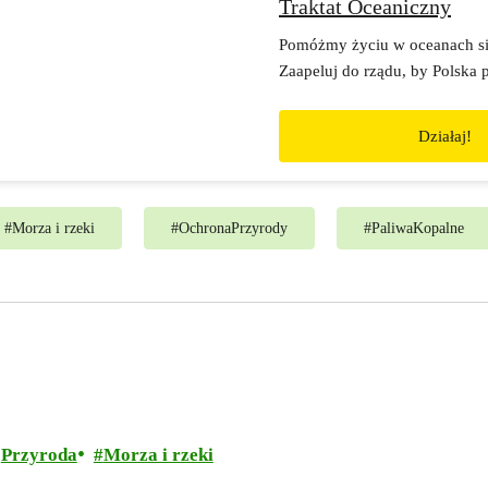
Traktat Oceaniczny
Pomóżmy życiu w oceanach si
Zaapeluj do rządu, by Polska 
Światowy Traktat Oceaniczny.
ochrona mórz i oceanów może 
Działaj!
rzeczywistością.
#
Morza i rzeki
#
OchronaPrzyrody
#
PaliwaKopalne
Przyroda
Morza i rzeki