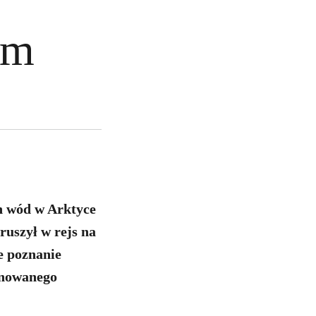
ym
h wód w Arktyce
uszył w rejs na
e poznanie
anowanego