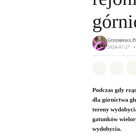
górn
Greenpeace P
2024-07-27
•
Udostępnij 
Udostę
Podczas gdy rzą
dla górnictwa g
tereny wydobyci
gatunków wielor
wydobycia.