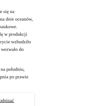
e się na
na dnie oceanów,
 naukowe.
lę w produkcji
krycie wzbudziło
i wezwało do
na południu,
pnia po prawie
odpisać