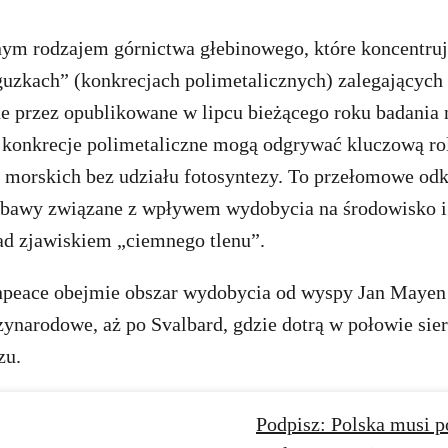
ym rodzajem górnictwa głebinowego, które koncentruj
uzkach” (konkrecjach polimetalicznych) zalegających 
e przez opublikowane w lipcu bieżącego roku badania
 konkrecje polimetaliczne mogą odgrywać kluczową ro
h morskich bez udziału fotosyntezy. To przełomowe od
obawy związane z wpływem wydobycia na środowisko 
ad zjawiskiem „ciemnego tlenu”.
peace obejmie obszar wydobycia od wyspy Jan Mayen 
ynarodowe, aż po Svalbard, gdzie dotrą w połowie sier
zu.
Podpisz: Polska musi p