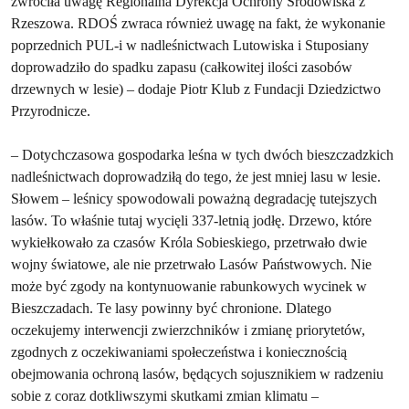
zwróciła uwagę Regionalna Dyrekcja Ochrony Środowiska z
Rzeszowa. RDOŚ zwraca również uwagę na fakt, że wykonanie
poprzednich PUL-i w nadleśnictwach Lutowiska i Stuposiany
doprowadziło do spadku zapasu (całkowitej ilości zasobów
drzewnych w lesie) – dodaje Piotr Klub z Fundacji Dziedzictwo
Przyrodnicze.
– Dotychczasowa gospodarka leśna w tych dwóch bieszczadzkich
nadleśnictwach doprowadziłą do tego, że jest mniej lasu w lesie.
Słowem – leśnicy spowodowali poważną degradację tutejszych
lasów. To właśnie tutaj wycięli 337-letnią jodłę. Drzewo, które
wykiełkowało za czasów Króla Sobieskiego, przetrwało dwie
wojny światowe, ale nie przetrwało Lasów Państwowych. Nie
może być zgody na kontynuowanie rabunkowych wycinek w
Bieszczadach. Te lasy powinny być chronione. Dlatego
oczekujemy interwencji zwierzchników i zmianę priorytetów,
zgodnych z oczekiwaniami społeczeństwa i koniecznością
obejmowania ochroną lasów, będących sojusznikiem w radzeniu
sobie z coraz dotkliwszymi skutkami zmian klimatu –