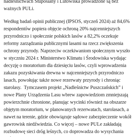
nadleśnictwach Stuposiany i Lutowiska prowadzone są bez
ważnych PULi.
Według badań opinii publicznej (IPSOS, styczeń 2024) aż 84,6%
respondentów popiera objęcie ochroną 20% najcenniejszych
przyrodniczo i społecznie polskich lasów a 82,2% oczekuje
reformy zarządzania publicznymi lasami na rzecz zwiększenia
ochrony przyrody. Naprzeciw oczekiwaniom społecznym wyszło
w styczniu 2024 r. Ministerstwo Klimatu i Środowiska wydając
decyzję o moratorium dla dziesięciu lasów, czyli wprowadzenia
zakazu pozyskiwania drewna w najcenniejszych przyrodniczo
lasach, powołując także nowe rezerwaty przyrody i chroniąc
starolasy. Tymczasem projekt „Nadleśnictw Puszczańskich” i
nowe Plany Urządzenia Lasu wbrew zapowiedziom zmniejszają
powierzchnie chronione, planując wycinki również na obszarze
objętym moratorium, w planowanych rezerwatach, starolasach, a
nawet na terenie, gdzie obowiązuje sądowe zabezpieczenie wokół
gawrowisk niedźwiedzia. Co więcej – nowe PULe zakładają
rozbudowę sieci dróg leśnych, co doprowadza do wysychania