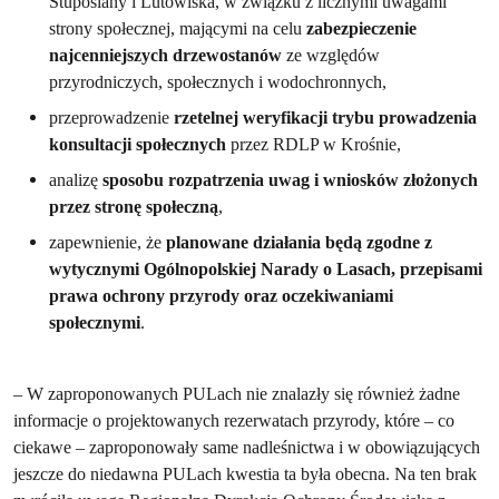
Stuposiany i Lutowiska, w związku z licznymi uwagami
strony społecznej, mającymi na celu
zabezpieczenie
najcenniejszych drzewostanów
ze względów
przyrodniczych, społecznych i wodochronnych,
przeprowadzenie
rzetelnej weryfikacji trybu prowadzenia
konsultacji społecznych
przez RDLP w Krośnie,
analizę
sposobu rozpatrzenia uwag i wniosków złożonych
przez stronę społeczną
,
zapewnienie, że
planowane działania będą zgodne z
wytycznymi Ogólnopolskiej Narady o Lasach, przepisami
prawa ochrony przyrody oraz oczekiwaniami
społecznymi
.
– W zaproponowanych PULach nie znalazły się również żadne
informacje o projektowanych rezerwatach przyrody, które – co
ciekawe – zaproponowały same nadleśnictwa i w obowiązujących
jeszcze do niedawna PULach kwestia ta była obecna. Na ten brak