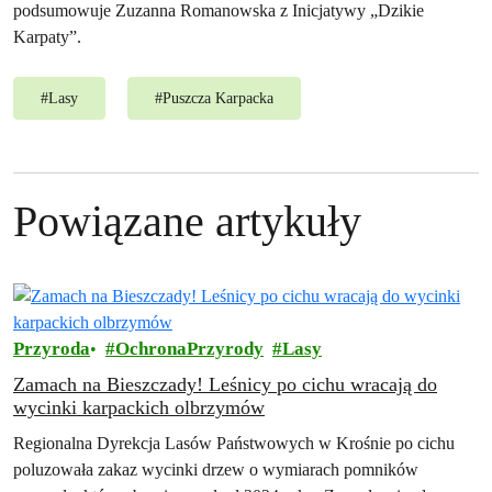
podsumowuje Zuzanna Romanowska z Inicjatywy „Dzikie
Karpaty”.
#
Lasy
#
Puszcza Karpacka
Powiązane artykuły
Przyroda
OchronaPrzyrody
Lasy
Zamach na Bieszczady! Leśnicy po cichu wracają do
wycinki karpackich olbrzymów
Regionalna Dyrekcja Lasów Państwowych w Krośnie po cichu
poluzowała zakaz wycinki drzew o wymiarach pomników