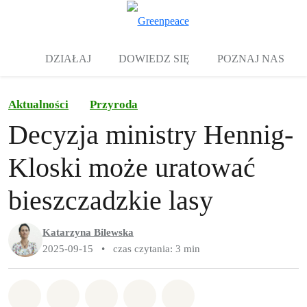
Zw
Menu
DZIAŁAJ
DOWIEDZ SIĘ
POZNAJ NAS
Aktualności
Przyroda
Decyzja ministry Hennig-
Kloski może uratować
bieszczadzkie lasy
Katarzyna Bilewska
2025-09-15
•
czas czytania: 3 min
Udostępnij w Whatsapp
Udostępnij w Facebook
Udostępnij w Twitter
Udostępnij przez Email
Udostępnij w Bluesky