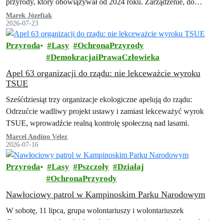
przyrody, który obowiązywał od 2024 roku. Zarządzenie, do
którego dotarła Inicjatywa Dzikie Karpaty, przewiduje szeroki…
Marek Józefiak
2026-07-23
Przyroda
Lasy
OchronaPrzyrody
DemokracjaiPrawaCzłowieka
Apel 63 organizacji do rządu: nie lekceważcie wyroku
TSUE
Sześćdziesiąt trzy organizacje ekologiczne apelują do rządu:
Odrzućcie wadliwy projekt ustawy i zamiast lekceważyć wyrok
TSUE, wprowadźcie realną kontrolę społeczną nad lasami.
Marcel Andino Velez
2026-07-16
Przyroda
Lasy
Pszczoły
Działaj
OchronaPrzyrody
Nawłociowy patrol w Kampinoskim Parku Narodowym
W sobotę, 11 lipca, grupa wolontariuszy i wolontariuszek