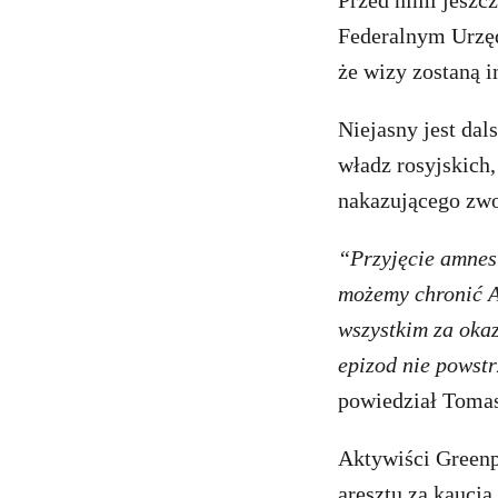
Przed nimi jeszc
Federalnym Urzędz
że wizy zostaną 
Niejasny jest dal
władz rosyjskic
nakazującego zwo
“Przyjęcie amnest
możemy chronić Ar
wszystkim za oka
epizod nie powst
powiedział Tomas
Aktywiści Greenp
aresztu za kaucj