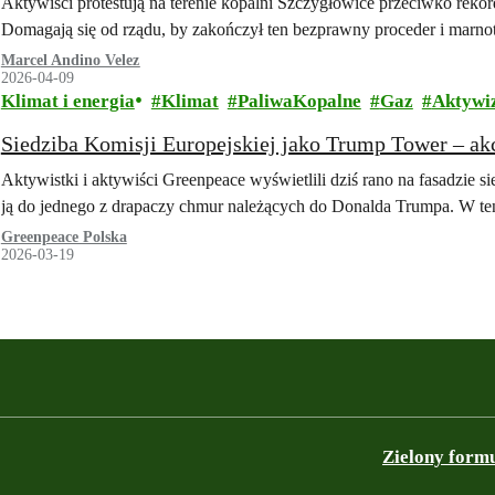
Aktywiści protestują na terenie kopalni Szczygłowice przeciwko rek
Domagają się od rządu, by zakończył ten bezprawny proceder i marn
Marcel Andino Velez
2026-04-09
Klimat i energia
Klimat
PaliwaKopalne
Gaz
Aktywi
Siedziba Komisji Europejskiej jako Trump Tower – ak
Aktywistki i aktywiści Greenpeace wyświetlili dziś rano na fasadzie s
ją do jednego z drapaczy chmur należących do Donalda Trumpa. W te
Greenpeace Polska
2026-03-19
Zielony form