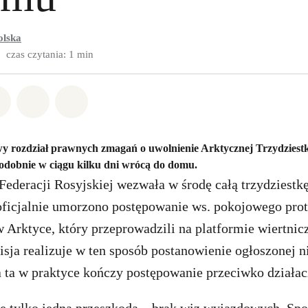
olska
czas czytania: 1 min
w Whatsapp
pnij w Facebook
Udostępnij w Twitter
Udostępnij przez Email
Udostępnij w Bluesky
y rozdział prawnych zmagań o uwolnienie Arktycznej Trzydziestki
dobnie w ciągu kilku dni wrócą do domu.
ederacji Rosyjskiej wezwała w środę całą trzydziestkę
oficjalnie umorzono postępowanie ws. pokojowego pro
 Arktyce, który przeprowadzili na platformie wiertni
isja realizuje w ten sposób postanowienie ogłoszonej 
a ta w praktyce kończy postępowanie przeciwko działa