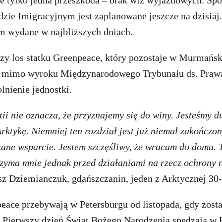
ze tylko jedna przeszkoda – brak wiz wyjazdowych. Sp
ie Imigracyjnym jest zaplanowane jeszcze na dzisiaj. 
im wydane w najbliższych dniach.
szy los statku Greenpeace, który pozostaje w Murmańs
h, mimo wyroku Międzynarodowego Trybunału ds. Pra
lnienie jednostki.
ii nie oznacza, że przyznajemy się do winy. Jesteśmy du
ktykę. Niemniej ten rozdział jest już niemal zakończon
zane wsparcie. Jestem szczęśliwy, że wracam do domu. 
rzyma mnie jednak przed działaniami na rzecz ochrony 
z Dziemianczuk, gdańszczanin, jeden z Arktycznej 30-
eace przebywają w Petersburgu od listopada, gdy zosta
ą. Pierwszy dzień Świąt Bożego Narodzenia spędzają w 