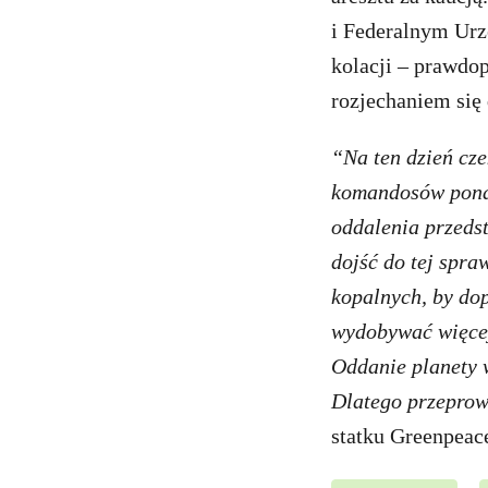
i Federalnym Urz
kolacji – prawdop
rozjechaniem się
“Na ten dzień cz
komandosów ponad
oddalenia przeds
dojść do tej spra
kopalnych, by do
wydobywać więcej.
Oddanie planety w
Dlatego przeprow
statku Greenpeace