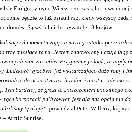
ędzie Emigracyjnym. Wieczorem zasiądą do wspólnej 
odobnie będzie to już ostatni raz, kiedy wszyscy będą
 do domów. Są wśród nich obywatele 18 krajów.
ekaliśmy od momentu zajęcia naszego statku przez uzbr
 trzy miesiące temu. Jestem zadowolony i czuje ulgę 
tawionych nam zarzutów. Przypomnę jednak, że nigdy n
wy. Ludzkość wydobyła już wystarczająco dużo ropy i i
prowadzić do dramatycznych zmian klimatu – nie ma po
 Tym bardziej, że grozi to zniszczeniem unikalnego ek
 ręce korporacji paliwowych jest dla nas opcją nie do
adziliśmy tę akcję”
, powiedział Peter Willcox, kapita
 – Arctic Sunrise.