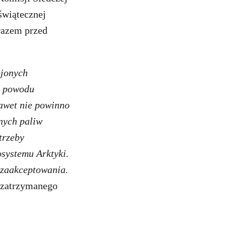
świątecznej
 razem przed
ojonych
z powodu
awet nie powinno
nnych paliw
trzeby
osystemu Arktyki.
 zaakceptowania.
n zatrzymanego