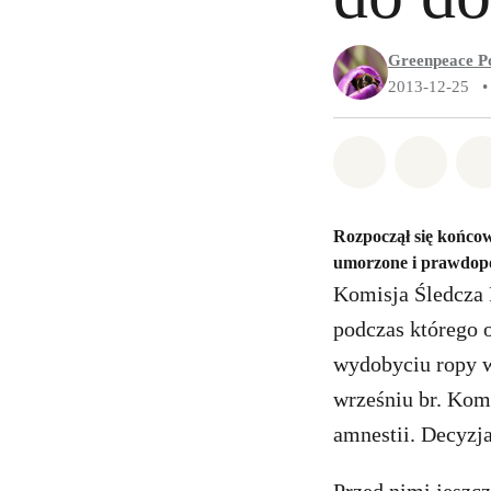
Greenpeace P
2013-12-25
•
Udostępnij 
Udostę
Rozpoczął się końcow
umorzone i prawdopo
Komisja Śledcza F
podczas którego 
wydobyciu ropy w
wrześniu br. Kom
amnestii. Decyzj