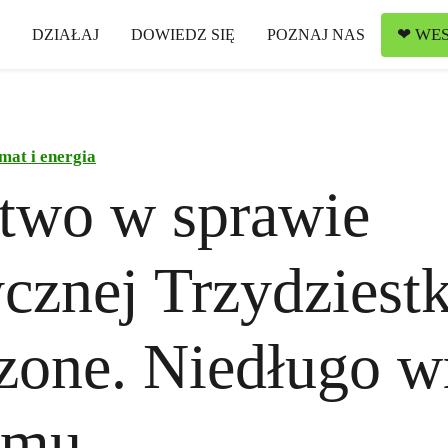
❤ WES
DZIAŁAJ
DOWIEDZ SIĘ
POZNAJ NAS
mat i energia
two w sprawie
cznej Trzydziestk
zone. Niedługo w
omu