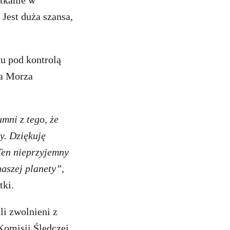
otkanie w
Jest duża szansa,
ku pod kontrolą
wa Morza
mni z tego, że
y. Dziękuję
Ten nieprzyjemny
naszej planety”
,
tki.
li zwolnieni z
Komisji Śledczej