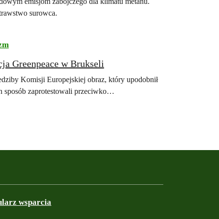
ordowym emisjom zabójczego dla klimatu metanu.
otrawstwo surowca.
zm
cja Greenpeace w Brukseli
iedziby Komisji Europejskiej obraz, który upodobnił
n sposób zaprotestowali przeciwko…
ularz wsparcia