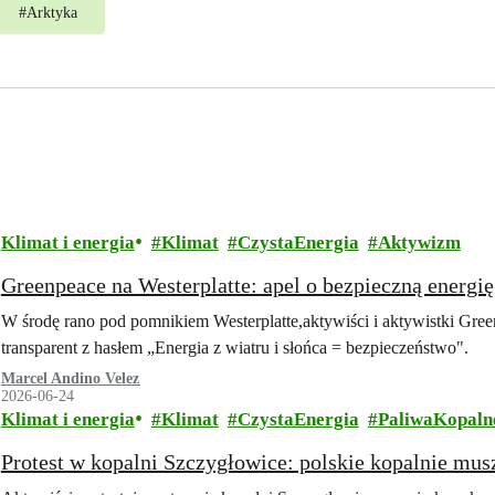
#
Arktyka
Klimat i energia
Klimat
CzystaEnergia
Aktywizm
Greenpeace na Westerplatte: apel o bezpieczną energi
W środę rano pod pomnikiem Westerplatte,aktywiści i aktywistki Gre
transparent z hasłem „Energia z wiatru i słońca = bezpieczeństwo".
Marcel Andino Velez
2026-06-24
Klimat i energia
Klimat
CzystaEnergia
PaliwaKopaln
Protest w kopalni Szczygłowice: polskie kopalnie m