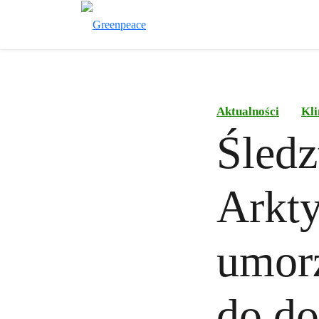
Aktualności
Kli
Śledz
Arkty
umor
do d