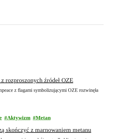
ę z rozproszonych źródeł OZE
enpeace z flagami symbolizującymi OZE rozwinęła
e
Aktywizm
Metan
uszą skończyć z marnowaniem metanu