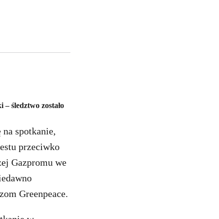
 – śledztwo zostało
 na spotkanie,
testu przeciwko
czej Gazpromu we
niedawno
czom Greenpeace.