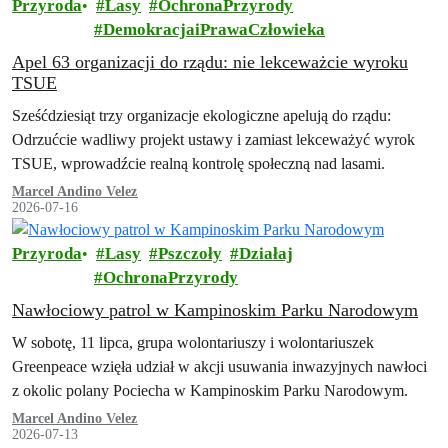
Przyroda
Lasy
OchronaPrzyrody
DemokracjaiPrawaCzłowieka
Apel 63 organizacji do rządu: nie lekceważcie wyroku
TSUE
Sześćdziesiąt trzy organizacje ekologiczne apelują do rządu:
Odrzućcie wadliwy projekt ustawy i zamiast lekceważyć wyrok
TSUE, wprowadźcie realną kontrolę społeczną nad lasami.
Marcel Andino Velez
2026-07-16
Przyroda
Lasy
Pszczoły
Działaj
OchronaPrzyrody
Nawłociowy patrol w Kampinoskim Parku Narodowym
W sobotę, 11 lipca, grupa wolontariuszy i wolontariuszek
Greenpeace wzięła udział w akcji usuwania inwazyjnych nawłoci
z okolic polany Pociecha w Kampinoskim Parku Narodowym.
Marcel Andino Velez
2026-07-13