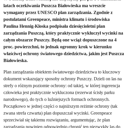
latach oczekiwania Puszcza Białowieska ma wreszcie
wymagany przez UNESCO plan zarządzania. Zgodnie z
postulatami Greenpeace, ministra klimatu i środowiska
Paulina Hennig-Kloska podpisała dziesięcioletni plan
zarządzania Puszczą, który praktycznie wykluczył wycinki na
całym obszarze Puszczy. Będą one wciąż dopuszczone na 4
proc. powierzchni, to jednak ogromny krok w kierunku
właściwej ochrony światowego dziedzictwa, jakim jest Puszcza
Białowieska.
Plan zarządzania obiektem światowego dziedzictwa to kluczowy
dokument wskazujący sposoby ochrony Puszczy. Dzieli on las na
strefy o różnym poziomie ochrony: od takiej, w której ingerencja
człowieka jest praktycznie wykluczona (rezerwat ścisły parku
narodowego), do tych o luźniejszych formach ochronnych.
Początkowo w jednej części o najniższym reżimie ochrony (tak
zwana strefa czwarta) plan dopuszczał wycinki. Greenpeace
sprzeciwiał się takiemu rozwiązaniu, argumentując, że plan
zarządzania powinien odpowiednio chronić ten niezwykły las do