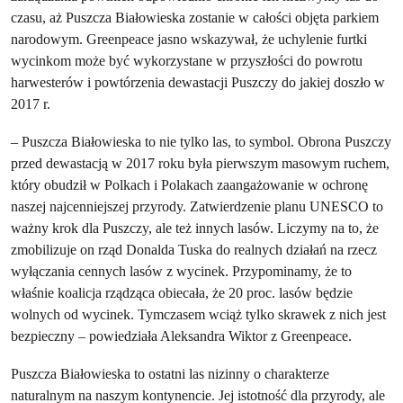
czasu, aż Puszcza Białowieska zostanie w całości objęta parkiem
narodowym. Greenpeace jasno wskazywał, że uchylenie furtki
wycinkom może być wykorzystane w przyszłości do powrotu
harwesterów i powtórzenia dewastacji Puszczy do jakiej doszło w
2017 r.
– Puszcza Białowieska to nie tylko las, to symbol. Obrona Puszczy
przed dewastacją w 2017 roku była pierwszym masowym ruchem,
który obudził w Polkach i Polakach zaangażowanie w ochronę
naszej najcenniejszej przyrody. Zatwierdzenie planu UNESCO to
ważny krok dla Puszczy, ale też innych lasów. Liczymy na to, że
zmobilizuje on rząd Donalda Tuska do realnych działań na rzecz
wyłączania cennych lasów z wycinek. Przypominamy, że to
właśnie koalicja rządząca obiecała, że 20 proc. lasów będzie
wolnych od wycinek. Tymczasem wciąż tylko skrawek z nich jest
bezpieczny – powiedziała Aleksandra Wiktor z Greenpeace.
Puszcza Białowieska to ostatni las nizinny o charakterze
naturalnym na naszym kontynencie. Jej istotność dla przyrody, ale