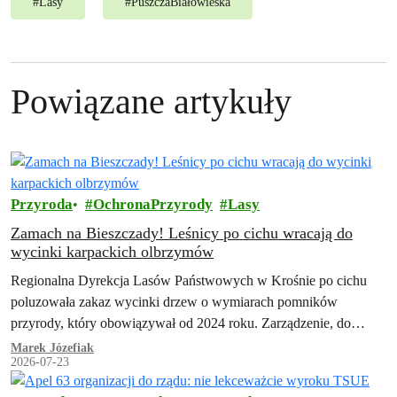
#
Lasy
#
PuszczaBiałowieska
Powiązane artykuły
Przyroda
OchronaPrzyrody
Lasy
Zamach na Bieszczady! Leśnicy po cichu wracają do
wycinki karpackich olbrzymów
Regionalna Dyrekcja Lasów Państwowych w Krośnie po cichu
poluzowała zakaz wycinki drzew o wymiarach pomników
przyrody, który obowiązywał od 2024 roku. Zarządzenie, do
którego dotarła Inicjatywa Dzikie Karpaty, przewiduje szeroki…
Marek Józefiak
2026-07-23