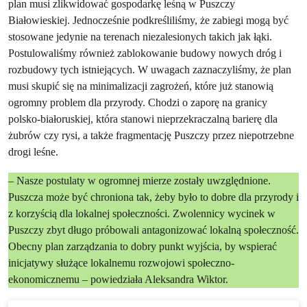
plan musi zlikwidować gospodarkę leśną w Puszczy
Białowieskiej. Jednocześnie podkreśliliśmy, że zabiegi mogą być
stosowane jedynie na terenach niezalesionych takich jak łąki.
Postulowaliśmy również zablokowanie budowy nowych dróg i
rozbudowy tych istniejących. W uwagach zaznaczyliśmy, że plan
musi skupić się na minimalizacji zagrożeń, które już stanowią
ogromny problem dla przyrody. Chodzi o zaporę na granicy
polsko-białoruskiej, która stanowi nieprzekraczalną barierę dla
żubrów czy rysi, a także fragmentację Puszczy przez niepotrzebne
drogi leśne.
– Nasze postulaty w ogromnej mierze zostały uwzględnione.
Puszcza może być chroniona tak, żeby było to dobre dla przyrody i
z korzyścią dla lokalnej społeczności. Zwolennicy wycinek w
Puszczy zbyt długo próbowali antagonizować lokalną społeczność.
Obecny plan zarządzania to dobry punkt wyjścia, by wspierać
inicjatywy służące lokalnemu rozwojowi społeczno-
ekonomicznemu – powiedziała Aleksandra Wiktor.