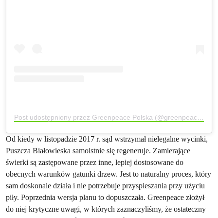
Post udostępniony przez Greenpeace Polska (@greenpeace_pl)
Od kiedy w listopadzie 2017 r. sąd wstrzymał nielegalne wycinki,
Puszcza Białowieska samoistnie się regeneruje. Zamierające
świerki są zastępowane przez inne, lepiej dostosowane do
obecnych warunków gatunki drzew. Jest to naturalny proces, który
sam doskonale działa i nie potrzebuje przyspieszania przy użyciu
piły. Poprzednia wersja planu to dopuszczała. Greenpeace złożył
do niej krytyczne uwagi, w których zaznaczyliśmy, że ostateczny