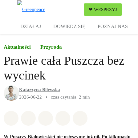
Zw
❤ WESPRZYJ
Menu
DZIAŁAJ
DOWIEDZ SIĘ
POZNAJ NAS
Aktualności
Przyroda
Prawie cała Puszcza bez
wycinek
Katarzyna Bilewska
2026-06-22
•
czas czytania: 2 min
Udostępnij w Whatsapp
Udostępnij w Facebook
Udostępnij w Twitter
Udostępnij przez Email
Udostępnij w Bluesky
W Puszczy Białowieskiej nie usłyszymy już pił. Po kilkunastu