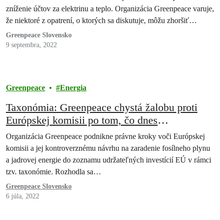
zníženie účtov za elektrinu a teplo. Organizácia Greenpeace varuje,
že niektoré z opatrení, o ktorých sa diskutuje, môžu zhoršiť
klimatickú krízu a problém energetickej chudoby.
Greenpeace Slovensko
9 septembra, 2022
Greenpeace
Energia
Taxonómia: Greenpeace chystá žalobu proti
Európskej komisii po tom, čo dnes
europoslanci udelili greenwashingovú nálepku
Organizácia Greenpeace podnikne právne kroky voči Európskej
plynu a jadru
komisii a jej kontroverznému návrhu na zaradenie fosílneho plynu
a jadrovej energie do zoznamu udržateľných investícií EÚ v rámci
tzv. taxonómie. Rozhodla sa…
Greenpeace Slovensko
6 júla, 2022