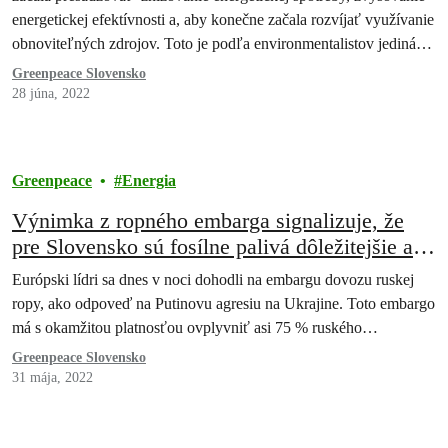
energetickej efektívnosti a, aby konečne začala rozvíjať využívanie
obnoviteľných zdrojov. Toto je podľa environmentalistov jediná
cesta, ktorá…
Greenpeace Slovensko
28 júna, 2022
Greenpeace
Energia
Výnimka z ropného embarga signalizuje, že
pre Slovensko sú fosílne palivá dôležitejšie ako
mier
Európski lídri sa dnes v noci dohodli na embargu dovozu ruskej
ropy, ako odpoveď na Putinovu agresiu na Ukrajine. Toto embargo
má s okamžitou platnosťou ovplyvniť asi 75 % ruského…
Greenpeace Slovensko
31 mája, 2022