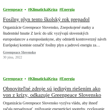
Greenpeace
KlimatickáKríza
Energia
Fosílny plyn tento školský rok prepadol
Organizácie Greenpeace Slovensko, Znepokojené matky a
študentské hnutie Z lavíc do ulíc vyzývajú slovenských
europoslancov a europoslankyne, aby odmietli kontroverzný návrh
Európskej komisie označiť fosílny plyn a jadrovú energiu za…
Greenpeace Slovensko
30 júna, 2022
Greenpeace
KlimatickáKríza
Energia
Obnoviteľné zdroje sú jediným riešením ako
von z krízy, odkazuje Greenpeace Slovensko
Organizácia Greenpeace Slovensko vyzýva vládu, aby ihneď
začala presadzovať znižovanie energetickej spotreby, zvyšovanie