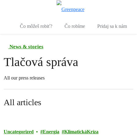
Pr
Ponuka
Čo môžeš robiť?
Čo robíme
Pridaj sa k nám
News & stories
Tlačová správa
All our press releases
All articles
Uncategorized
Energia
KlimatickáKríza