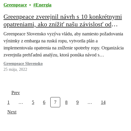
Greenpeace
Energia
Greenpeace zverejnil návrh s 10 konkrétnymi
opatreniami, ako znížiť našu závislosť od
ruskej ropy a vyzýva vládu, aby nežiadala
Greenpeace Slovensko vyzýva vládu, aby namiesto požadovania
výnimku z ropného embarga
výnimky z embarga na ruskú ropu, vytvorila plán a
implementovala opatrenia na zníženie spotreby ropy. Organizácia
zverejnila prehľadnú analýzu, ktorá ponúka návod s…
Greenpeace Slovensko
25 mája, 2022
Prev
1
…
5
6
7
8
9
…
14
Next