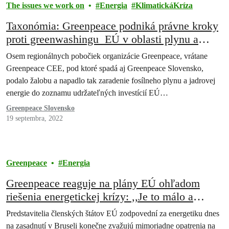
The issues we work on
Energia
KlimatickáKríza
Taxonómia: Greenpeace podniká právne kroky
proti greenwashingu EÚ v oblasti plynu a
jadrovej energie
Osem regionálnych pobočiek organizácie Greenpeace, vrátane
Greenpeace CEE, pod ktoré spadá aj Greenpeace Slovensko,
podalo žalobu a napadlo tak zaradenie fosílneho plynu a jadrovej
energie do zoznamu udržateľných investícií EÚ…
Greenpeace Slovensko
19 septembra, 2022
Greenpeace
Energia
Greenpeace reaguje na plány EÚ ohľadom
riešenia energetickej krízy: ,,Je to málo a
prichádza to príliš neskoro”
Predstavitelia členských štátov EÚ zodpovední za energetiku dnes
na zasadnutí v Bruseli konečne zvažujú mimoriadne opatrenia na