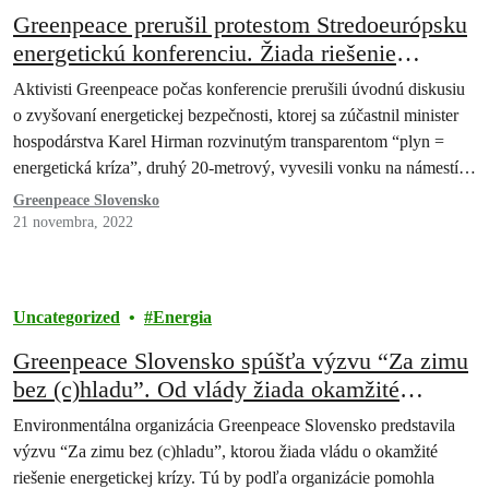
Greenpeace prerušil protestom Stredoeurópsku
energetickú konferenciu. Žiada riešenie
energetickej krízy.
Aktivisti Greenpeace počas konferencie prerušili úvodnú diskusiu
o zvyšovaní energetickej bezpečnosti, ktorej sa zúčastnil minister
hospodárstva Karel Hirman rozvinutým transparentom “plyn =
energetická kríza”, druhý 20-metrový, vyvesili vonku na námestí…
Greenpeace Slovensko
21 novembra, 2022
Uncategorized
Energia
Greenpeace Slovensko spúšťa výzvu “Za zimu
bez (c)hladu”. Od vlády žiada okamžité
riešenie energetickej krízy.
Environmentálna organizácia Greenpeace Slovensko predstavila
výzvu “Za zimu bez (c)hladu”, ktorou žiada vládu o okamžité
riešenie energetickej krízy. Tú by podľa organizácie pomohla