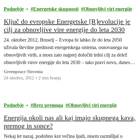
Podnebje
Energetske skupnosti
Obnovljivi viri energije
Ključ do evropske Energetske [R]evolucije je
cilj za obnovljive vire energije do leta 2030
24. oktober 2012, Bruselj – Evropa bi lahko že do leta 2050
uživala številne prednosti energetskega sistema, osnovanega na
obnovljivih virih, a mora zato najprej določiti trdni cilj za delež
obnovljivih virov energije do leta 2030 – tako pravi novo, danes
objavljeno poročilo.
Greenpeace Slovenia
24 oktobra, 2012
2 min branja
Podnebje
Brez premoga
Obnovljivi viri energije
Energija okoli nas ali kaj imajo skupnega kava,
premog in sonce?
Nekaj let nazaj, podobno kot večina ljudi, nisem razmišljal o