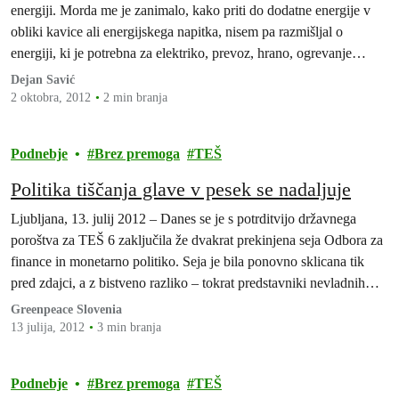
energiji. Morda me je zanimalo, kako priti do dodatne energije v
obliki kavice ali energijskega napitka, nisem pa razmišljal o
energiji, ki je potrebna za elektriko, prevoz, hrano, ogrevanje
prostorov in proizvodnjo izdelkov. Potem sem slišal grozovito
Dejan Savić
zgodbo o podnebnih spremembah, ki jih povzroča rabe…
2 oktobra, 2012
2 min branja
Podnebje
Brez premoga
TEŠ
Politika tiščanja glave v pesek se nadaljuje
Ljubljana, 13. julij 2012 – Danes se je s potrditvijo državnega
poroštva za TEŠ 6 zaključila že dvakrat prekinjena seja Odbora za
finance in monetarno politiko. Seja je bila ponovno sklicana tik
pred zdajci, a z bistveno razliko – tokrat predstavniki nevladnih
organizacij niso bili med vabljenimi.
Greenpeace Slovenia
13 julija, 2012
3 min branja
Podnebje
Brez premoga
TEŠ