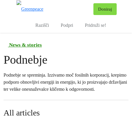
Pr
Doniraj
Meni
Razišči
Podpri
Pridruži se!
News & stories
Podnebje
Podnebje se spreminja. Izzivamo moč fosilnih korporacij, krepimo
podporo obnovljivi energiji in energijo, ki jo proizvajajo državljani
ter velike onesnaževalce kličemo k odgovornosti.
All articles