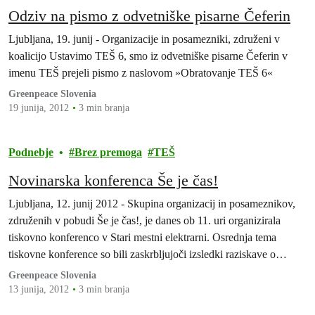
Odziv na pismo z odvetniške pisarne Čeferin
Ljubljana, 19. junij - Organizacije in posamezniki, združeni v
koalicijo Ustavimo TEŠ 6, smo iz odvetniške pisarne Čeferin v
imenu TEŠ prejeli pismo z naslovom »Obratovanje TEŠ 6«
Greenpeace Slovenia
19 junija, 2012
3 min branja
Podnebje
Brez premoga
TEŠ
Novinarska konferenca Še je čas!
Ljubljana, 12. junij 2012 - Skupina organizacij in posameznikov,
združenih v pobudi Še je čas!, je danes ob 11. uri organizirala
tiskovno konferenco v Stari mestni elektrarni. Osrednja tema
tiskovne konference so bili zaskrbljujoči izsledki raziskave o
posledicah kurjenja lignita za zdravje ljudi in narodno
Greenpeace Slovenia
gospodarstvo.
13 junija, 2012
3 min branja