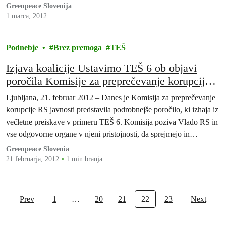
Greenpeace Slovenija
1 marca, 2012
Podnebje
Brez premoga
TEŠ
Izjava koalicije Ustavimo TEŠ 6 ob objavi
poročila Komisije za preprečevanje korupcije
RS
Ljubljana, 21. februar 2012 – Danes je Komisija za preprečevanje
korupcije RS javnosti predstavila podrobnejše poročilo, ki izhaja iz
večletne preiskave v primeru TEŠ 6. Komisija poziva Vlado RS in
vse odgovorne organe v njeni pristojnosti, da sprejmejo in
argumentirajo odločitve, s katerimi se odlaša že vrsto let, čeprav so
Greenpeace Slovenia
po mnenju komisije ključne za…
21 februarja, 2012
1 min branja
Prev
1
…
20
21
22
23
Next