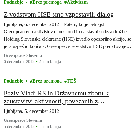
Podnebje
Brez premoga
Aktivizem
Z vodstvom HSE smo vzpostavili dialog
Ljubljana, 6. december 2012 – Potem, ko je petnajst
Greenpeacovih aktivistov danes pred in na stavbi sedeža družbe
Holding Slovenske elektrarne (HSE) izvedlo opozorilno akcijo, se
je ta uspešno končala. Greenpeace je vodstvu HSE predal svoje
zahteve (1), HSE pa je predstavnico Greenpeace sprejel na
Greenpeace Slovenia
pogovor.
6 decembra, 2012
2 min branja
Podnebje
Brez premoga
TEŠ
Poziv Vladi RS in Državnemu zboru k
zaustavitvi aktivnosti, povezanih z
izvrševanjem zakona o poroštvu za TEŠ 6
Ljubljana, 5. december 2012 -
(ZPODPTEŠ)
Greenpeace Slovenia
5 decembra, 2012
1 min branja