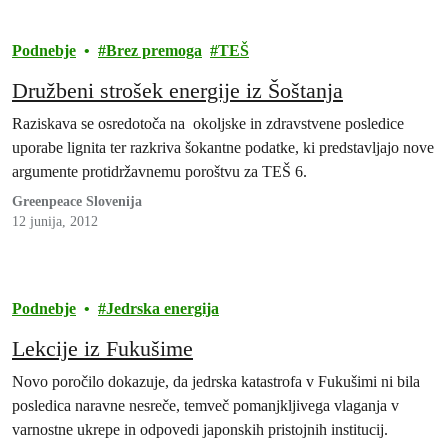
Podnebje
Brez premoga
TEŠ
Družbeni strošek energije iz Šoštanja
Raziskava se osredotoča na okoljske in zdravstvene posledice
uporabe lignita ter razkriva šokantne podatke, ki predstavljajo nove
argumente protidržavnemu poroštvu za TEŠ 6.
Greenpeace Slovenija
12 junija, 2012
Podnebje
Jedrska energija
Lekcije iz Fukušime
Novo poročilo dokazuje, da jedrska katastrofa v Fukušimi ni bila
posledica naravne nesreče, temveč pomanjkljivega vlaganja v
varnostne ukrepe in odpovedi japonskih pristojnih institucij.