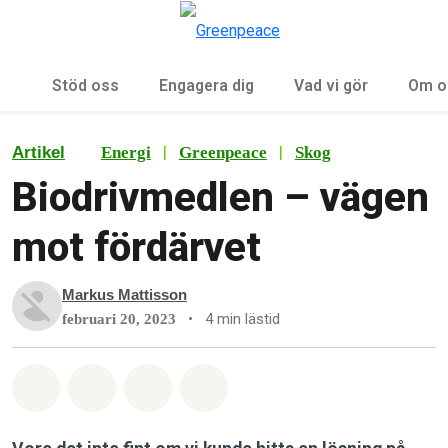
Öp
Meny
Stöd oss
Engagera dig
Vad vi gör
Om o
|
|
Artikel
Energi
Greenpeace
Skog
Biodrivmedlen – vägen
mot fördärvet
Markus Mattisson
•
4 min lästid
februari 20, 2023
Dela på Whatsapp
Dela på Facebook
Dela via Email
Share on Bluesky