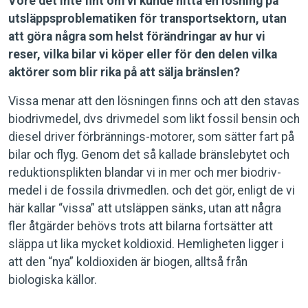
Vore det inte fint om vi kunde hitta en lösning på
utsläppsproblematiken för transportsektorn, utan
att göra några som helst förändringar av hur vi
reser, vilka bilar vi köper eller för den delen vilka
aktörer som blir rika på att sälja bränslen?
Vissa menar att den lösningen finns och att den stavas
biodrivmedel, dvs drivmedel som likt fossil bensin och
diesel driver förbrännings-motorer, som sätter fart på
bilar och flyg. Genom det så kallade bränslebytet och
reduktionsplikten blandar vi in mer och mer biodriv-
medel i de fossila drivmedlen. och det gör, enligt de vi
här kallar “vissa” att utsläppen sänks, utan att några
fler åtgärder behövs trots att bilarna fortsätter att
släppa ut lika mycket koldioxid. Hemligheten ligger i
att den “nya” koldioxiden är biogen, alltså från
biologiska källor.