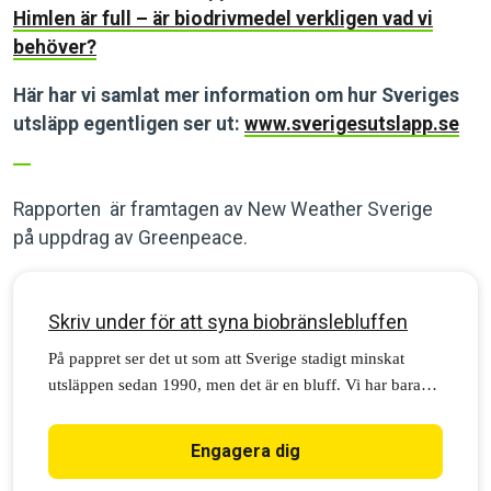
Himlen är full – är biodrivmedel verkligen vad vi
behöver?
Här har vi samlat mer information om hur Sveriges
utsläpp egentligen ser ut:
www.sverigesutslapp.se
Rapporten är framtagen av New Weather Sverige
på uppdrag av Greenpeace.
Skriv under för att syna biobränslebluffen
På pappret ser det ut som att Sverige stadigt minskat
utsläppen sedan 1990, men det är en bluff. Vi har bara
bytt ut våra fossila utsläpp till biogena – var med och
syna den falska klimatlösningen!
Engagera dig