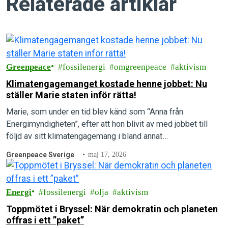
Relaterade artiklar
Greenpeace
fossilenergi
omgreenpeace
aktivism
Klimatengagemanget kostade henne jobbet: Nu
ställer Marie staten inför rätta!
Marie, som under en tid blev känd som “Anna från
Energimyndigheten”, efter att hon blivit av med jobbet till
följd av sitt klimatengagemang i bland annat
Rebellmammorna, skriver här om…
Greenpeace Sverige
maj 17, 2026
Energi
fossilenergi
olja
aktivism
Toppmötet i Bryssel: När demokratin och planeten
offras i ett ”paket”