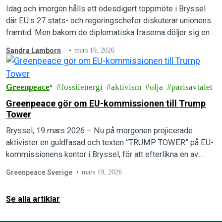
Idag och imorgon hålls ett ödesdigert toppmöte i Bryssel
där EU:s 27 stats- och regeringschefer diskuterar unionens
framtid. Men bakom de diplomatiska fraserna döljer sig en
djupt oroande metodik: att…
Sandra Lamborn
mars 19, 2026
Greenpeace
fossilenergi
aktivism
olja
parisavtalet
Greenpeace gör om EU-kommissionen till Trump
Tower
Bryssel, 19 mars 2026 – Nu på morgonen projicerade
aktivister en guldfasad och texten “TRUMP TOWER” på EU-
kommissionens kontor i Bryssel, för att efterlikna en av
president Donald Trumps skyskrapor. EU…
Greenpeace Sverige
mars 19, 2026
Se alla artiklar