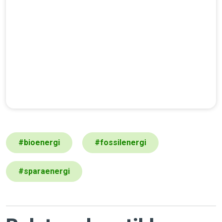
#
bioenergi
#
fossilenergi
#
sparaenergi