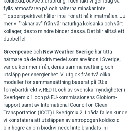
koldioxid, oavsett ursprung, i den takt vi gör idag så
fylls atmosfären på och halterna minskar inte.
Tidsperspektivet håller inte för att nå klimatmålen. Ju
mer vi “räknar av” från vår naturliga kolsänka och vårt
kollager, desto mindre binder dessa. Det blir alltså ett
dubbelfel.
Greenpeace
och
New Weather Sverige
har titta
närmare på de biodrivmedel som används i Sverige,
var de kommer ifrån, deras sammansättning och
utsläpp per energienhet. Vi utgick från två olika
modeller för sammansättning baserat på EU:s
förnybartdirektiv, RED II, och av svenska myndigheter i
Sverigemix 1 och på EU-kommissionens Globiom-
rapport samt av International Council on Clean
Transportation (ICCT) i Sverigmix 2. I båda fallen kunde
vi konstatera att utsläppen av antropogen koldioxid
blir högre än om biodrvimedel inte blandats in i