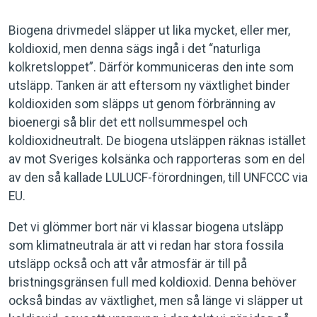
Biogena drivmedel släpper ut lika mycket, eller mer,
koldioxid, men denna sägs ingå i det “naturliga
kolkretsloppet”. Därför kommuniceras den inte som
utsläpp. Tanken är att eftersom ny växtlighet binder
koldioxiden som släpps ut genom förbränning av
bioenergi så blir det ett nollsummespel och
koldioxidneutralt. De biogena utsläppen räknas istället
av mot Sveriges kolsänka och rapporteras som en del
av den så kallade LULUCF-förordningen, till UNFCCC via
EU.
Det vi glömmer bort när vi klassar biogena utsläpp
som klimatneutrala är att vi redan har stora fossila
utsläpp också och att vår atmosfär är till på
bristningsgränsen full med koldioxid. Denna behöver
också bindas av växtlighet, men så länge vi släpper ut