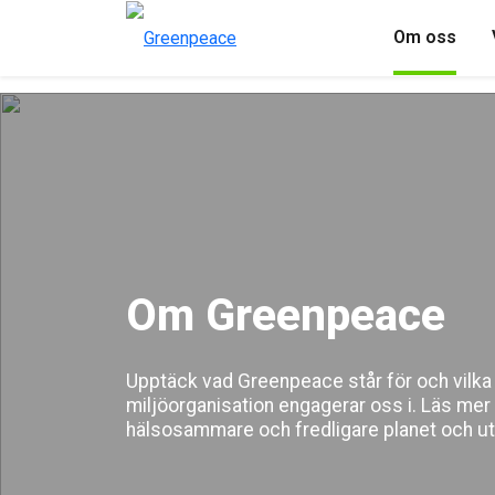
Om oss
Om Greenpeace
Upptäck vad Greenpeace står för och vilka
miljöorganisation engagerar oss i. Läs mer 
hälsosammare och fredligare planet och utf
natur och miljö. Ta reda på hur du kan eng
positiv förändring!