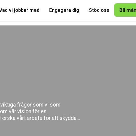
Bli må
Vad vi jobbar med
Engagera dig
Stöd oss
 viktiga frågor som vi som
om vår vision för en
orska vårt arbete för att skydda
agera dig och var med och skapa