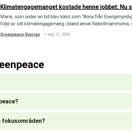
Klimatengagemanget kostade henne jobbet: Nu stäl
Marie, som under en tid blev känd som “Anna från Energimyndighet
följd av sitt klimatengagemang i bland annat Rebellmammorna, 
Greenpeace Sverige
maj 17, 2026
reenpeace
npeace?
ga fokusområden?