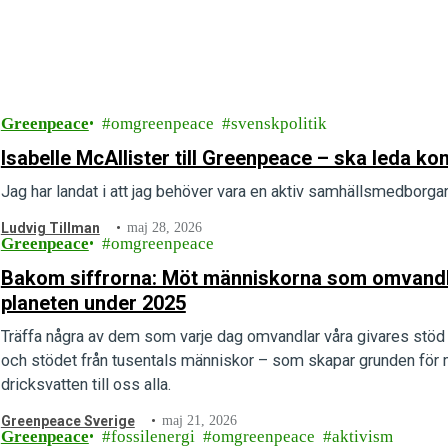
Greenpeace
omgreenpeace
svenskpolitik
Isabelle McAllister till Greenpeace – ska leda 
Jag har landat i att jag behöver vara en aktiv samhällsmedborgar
Ludvig Tillman
maj 28, 2026
Greenpeace
omgreenpeace
Bakom siffrorna: Möt människorna som omvandlad
planeten under 2025
Träffa några av dem som varje dag omvandlar våra givares stöd ti
och stödet från tusentals människor – som skapar grunden för me
dricksvatten till oss alla.
Greenpeace Sverige
maj 21, 2026
Greenpeace
fossilenergi
omgreenpeace
aktivism