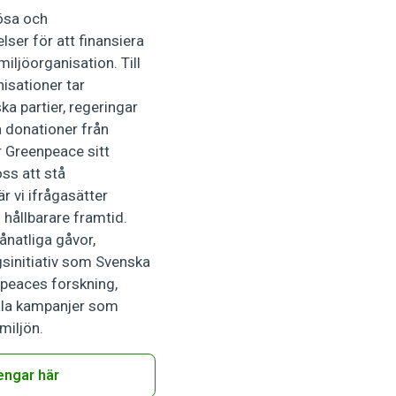
rösa och
lser för att finansiera
iljöorganisation. Till
isationer tar
ka partier, regeringar
å donationer från
r Greenpeace sitt
oss att stå
r vi ifrågasätter
hållbarare framtid.
natliga gåvor,
sinitiativ som Svenska
npeaces forskning,
bala kampanjer som
 miljön.
engar här