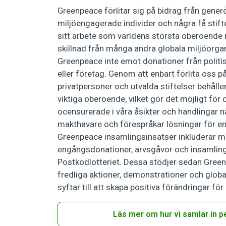
Greenpeace förlitar sig på bidrag från gene
miljöengagerade individer och några få stifte
sitt arbete som världens största oberoende m
skillnad från många andra globala miljöorgan
Greenpeace inte emot donationer från politis
eller företag. Genom att enbart förlita oss p
privatpersoner och utvalda stiftelser behålle
viktiga oberoende, vilket gör det möjligt för 
ocensurerade i våra åsikter och handlingar nä
makthavare och förespråkar lösningar för en 
Greenpeace insamlingsinsatser inkluderar må
engångsdonationer, arvsgåvor och insamling
Postkodlotteriet. Dessa stödjer sedan Gree
fredliga aktioner, demonstrationer och glo
syftar till att skapa positiva förändringar för
Läs mer om hur vi samlar in p