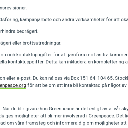
ansrevisioner.
adsföring, kampanjarbete och andra verksamheter för att öka 
örhindra bedrägeri.
geri eller brottsutredningar.
n och kontaktuppgifter för att jämföra mot andra kommersie
uella kontaktuppgifter. Detta kan inkludera en komplettering 
fon eller e-post. Du kan nå oss via Box 151 64, 104 65, Sto
enpeace.org
för att be om att inte bli kontaktad på något av 
u blir givare hos Greenpeace är det enligt avtal vår skyl
ges möjligheter att bli mer involverad i Greenpeace. Det ligg
rad om våra framsteg och informera dig om möjligheter att bid