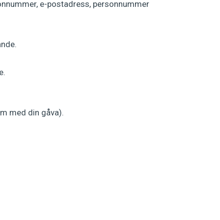
lefonnummer, e-postadress, personnummer
ande.
e.
lem med din gåva).