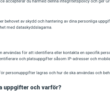
ace accepterar du härmed denna integritetspolicy och ger Gr
nser behovet av skydd och hantering av dina personliga uppgif
lighet med dataskyddslagarna.
 användas för att identifiera eller kontakta en specifik pe
dentifierare och platsuppgifter såsom IP-adresser och mobil
r personuppgifter lagras och hur de ska användas och beh
a uppgifter och varför?