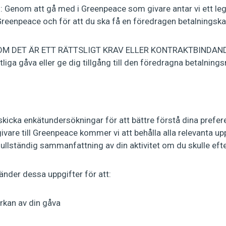
m att gå med i Greenpeace som givare antar vi ett legitim
 Greenpeace och för att du ska få en föredragen betalningska
M DET ÄR ETT RÄTTSLIGT KRAV ELLER KONTRAKTBINDANDE K
tliga gåva eller ge dig tillgång till den föredragna betalni
cka enkätundersökningar för att bättre förstå dina prefere
are till Greenpeace kommer vi att behålla alla relevanta uppgif
n fullständig sammanfattning av din aktivitet om du skulle eft
der dessa uppgifter för att:
rkan av din gåva