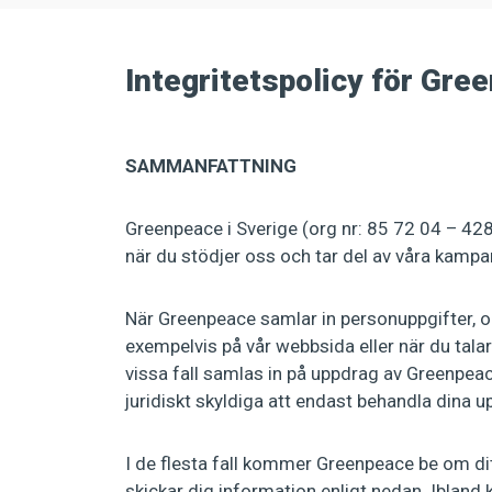
Integritetspolicy för Gre
SAMMANFATTNING
Greenpeace i Sverige (org nr: 85 72 04 – 428
när du stödjer oss och tar del av våra kampa
När Greenpeace samlar in personuppgifter, oavs
exempelvis på vår webbsida eller när du tala
vissa fall samlas in på uppdrag av Greenpeace
juridiskt skyldiga att endast behandla dina 
I de flesta fall kommer Greenpeace be om di
skickar dig information enligt nedan. Ibland ka