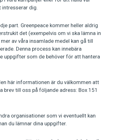
 intresserar dig.
edje part. Greenpeace kommer heller aldrig
derstrukit det (exempelvis om vi ska lämna in
t mer av våra insamlade medel kan gå till
daterade. Denna process kan innebära
l de uppgifter som de behöver för att hantera
den här informationen är du välkommen att
a brev till oss på följande adress: Box 151
andra organisationer som vi eventuellt kan
nnan du lämnar dina uppgifter.