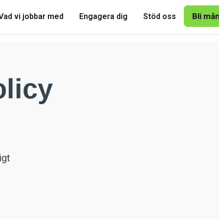
Bli må
Vad vi jobbar med
Engagera dig
Stöd oss
olicy
igt