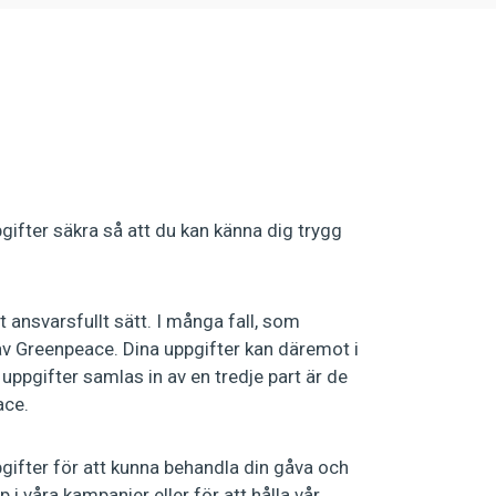
gifter säkra så att du kan känna dig trygg
t ansvarsfullt sätt. I många fall, som
 av Greenpeace. Dina uppgifter kan däremot i
uppgifter samlas in av en tredje part är de
ace.
ifter för att kunna behandla din gåva och
 i våra kampanjer eller för att hålla vår