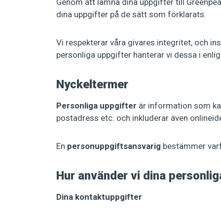
Genom att lämna dina uppgifter till Greenpe
dina uppgifter på de sätt som förklarats.
Vi respekterar våra givares integritet, och i
personliga uppgifter hanterar vi dessa i en
Nyckeltermer
Personliga uppgifter
är information som kan
postadress etc. och inkluderar även onlinei
En
personuppgiftsansvarig
bestämmer varfö
Hur använder vi dina personlig
Dina kontaktuppgifter