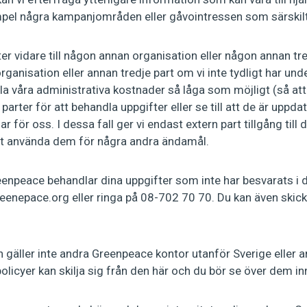
empel några kampanjområden eller gåvointressen som särskilt
r vidare till någon annan organisation eller någon annan tr
rganisation eller annan tredje part om vi inte tydligt har un
lla våra administrativa kostnader så låga som möjligt (så at
parter för att behandla uppgifter eller se till att de är upp
ar för oss. I dessa fall ger vi endast extern part tillgång til
 att använda dem för några andra ändamål.
enpeace behandlar dina uppgifter som inte har besvarats i 
reenepace.org
eller ringa på 08-702 70 70. Du kan även skick
n gäller inte andra Greenpeace kontor utanför Sverige eller 
policyer kan skilja sig från den här och du bör se över dem i