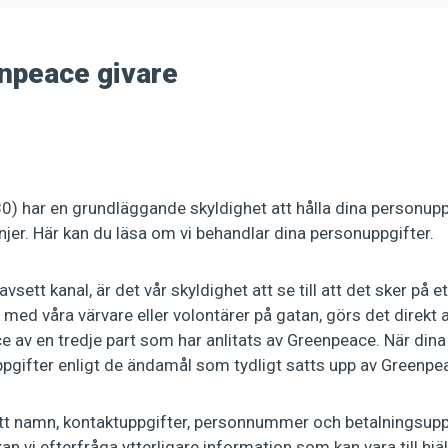
enpeace givare
0) har en grundläggande skyldighet att hålla dina personupp
njer. Här kan du läsa om vi behandlar dina personuppgifter.
ett kanal, är det vår skyldighet att se till att det sker på et
r med våra värvare eller volontärer på gatan, görs det direkt
 av en tredje part som har anlitats av Greenpeace. När dina 
uppgifter enligt de ändamål som tydligt satts upp av Greenpe
tt namn, kontaktuppgifter, personnummer och betalningsuppg
n vi efterfråga ytterligare information som kan vara till hjälp