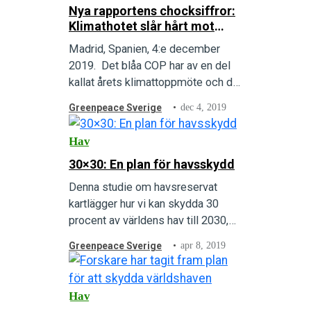
Nya rapportens chocksiffror:
Klimathotet slår hårt mot
Arktis
Madrid, Spanien, 4:e december
2019. Det blåa COP har av en del
kallat årets klimattoppmöte och det
är inte konstigt. Efter
Greenpeace Sverige
dec 4, 2019
specialrapporten om hav och
istäcken som IPCC släppte
Hav
tidigare…
30×30: En plan för havsskydd
Denna studie om havsreservat
kartlägger hur vi kan skydda 30
procent av världens hav till 2030,
ett mål som forskare menar är
Greenpeace Sverige
apr 8, 2019
väsentligt för att skydda liven i
haven och…
Hav