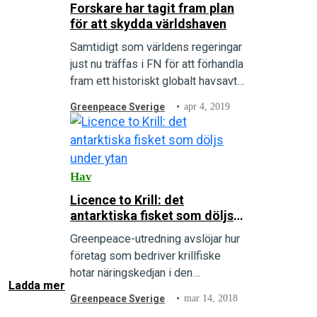
Forskare har tagit fram plan
för att skydda världshaven
Samtidigt som världens regeringar
just nu träffas i FN för att förhandla
fram ett historiskt globalt havsavtal
har en banbrytande studie av
Greenpeace Sverige
apr 4, 2019
ledande marinbiologer kartlagt hur
vi kan skydda över…
Hav
Licence to Krill: det
antarktiska fisket som döljs
under ytan
Greenpeace-utredning avslöjar hur
företag som bedriver krillfiske
hotar näringskedjan i den
Ladda mer
antarktiska oceanen genom att
Greenpeace Sverige
mar 14, 2018
expandera sin verksamhet in i