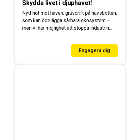
Skydda livet i djuphavet!
Nytt hot mot haven: gruvdrift på havsbotten,
som kan ödelägga sårbara ekosystem –
men vi har möjlighet att stoppa industrin
innan den börjar. Skriv under för att skydda
livet i havet!
Engagera dig