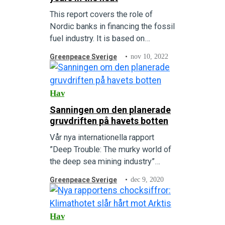
This report covers the role of
Nordic banks in financing the fossil
fuel industry. It is based on
financial research conducted by
Greenpeace Sverige
nov 10, 2022
Profundo, the Netherlands based
research and advice consultancy,…
Hav
Sanningen om den planerade
gruvdriften på havets botten
Vår nya internationella rapport
”Deep Trouble: The murky world of
the deep sea mining industry”
avslöjar vem som vinner på, och
Greenpeace Sverige
dec 9, 2020
vilka som förlorar om regeringar
tillåter exploatering av
havsbrytning.
Hav