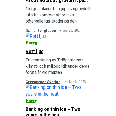
Arktis hotas av gruvdrift på
havsbottnen
Norges planer för djuphavsgruvdrift
i Arktis kommer att orsaka
oåterkalleliga skador på den
biologiska mångfalden. Det varnar
Daniel Bengtsson
sep 20, 2024
en ny rapport från Greenpeace
International för, och understryker
Energi
det kritiska behovet av politiska
Rött ljus
åtgärder för att stoppa denna
industri innan den startar.
En granskning av Tidöpartiernas
klimat- och miljöpolitik under deras
första år vid makten
Greenpeace Sverige
okt 16, 2023
Energi
Banking on thin ice – Two
years in the heat