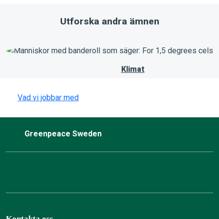
känsliga områden. Ofta används
också fiskemetoder som kan
Utforska andra ämnen
skada både djurliv och miljöer i
skyddade havsområden.
Klimat
Vad vi jobbar med
Greenpeace Sweden
Kontakta oss