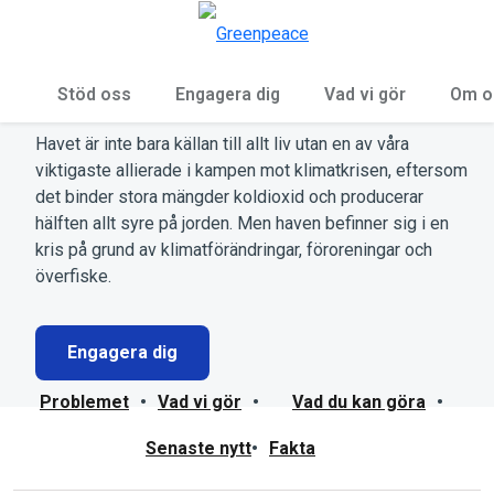
Öp
Meny
Hav
Stöd oss
Engagera dig
Vad vi gör
Om o
Havet är inte bara källan till allt liv utan en av våra
viktigaste allierade i kampen mot klimatkrisen, eftersom
det binder stora mängder koldioxid och producerar
hälften allt syre på jorden. Men haven befinner sig i en
kris på grund av klimatförändringar, föroreningar och
överfiske.
Engagera dig
Problemet
•
Vad vi gör
•
Vad du kan göra
•
Senaste nytt
•
Fakta