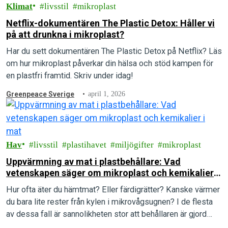
Klimat
livsstil
mikroplast
Netflix-dokumentären The Plastic Detox: Håller vi
på att drunkna i mikroplast?
Har du sett dokumentären The Plastic Detox på Netflix? Läs
om hur mikroplast påverkar din hälsa och stöd kampen för
en plastfri framtid. Skriv under idag!
Greenpeace Sverige
april 1, 2026
Hav
livsstil
plastihavet
miljögifter
mikroplast
Uppvärmning av mat i plastbehållare: Vad
vetenskapen säger om mikroplast och kemikalier i
mat
Hur ofta äter du hämtmat? Eller färdigrätter? Kanske värmer
du bara lite rester från kylen i mikrovågsugnen? I de flesta
av dessa fall är sannolikheten stor att behållaren är gjord…