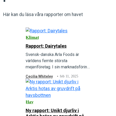
Här kan du läsa våra rapporter om havet
Klimat
Rapport: Dairytales
Svensk-danska Arla Foods är
världens femte största
mejeriföretag. I sin marknadsföring
framhåller Arla sitt engagemang för
Cecilia Whiteley
feb 11, 2025
klimat och hållbarhet, men
rapporten Dairytales visar att
verkligheten är en helt annan.
Hav
Ny rapport: Unikt djurliv i