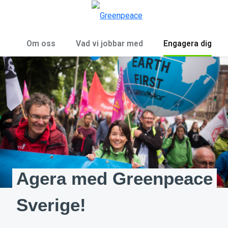
Öp
Meny
Om oss
Vad vi jobbar med
Engagera dig
Agera med Greenpeace
Sverige!