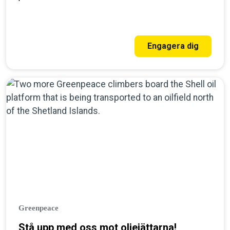
Engagera dig
Greenpeace
Stå upp med oss mot oljejättarna!