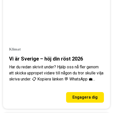
Klimat
Vi är Sverige – höj din röst 2026
Har du redan skrivit under? Hjälp oss nå fler genom
att skicka uppropet vidare till någon du tror skulle vilja
skriva under. 📋 Kopiera länken 💬 WhatsApp 💼
LinkedIn Varför vi har skapat uppropet Sverige är på
väg åt fel håll Klimatmålen missas, forskningen
ignoreras och demokratin försvagas. Samtidigt visar
Engagera dig
undersökningar att människor vill se…