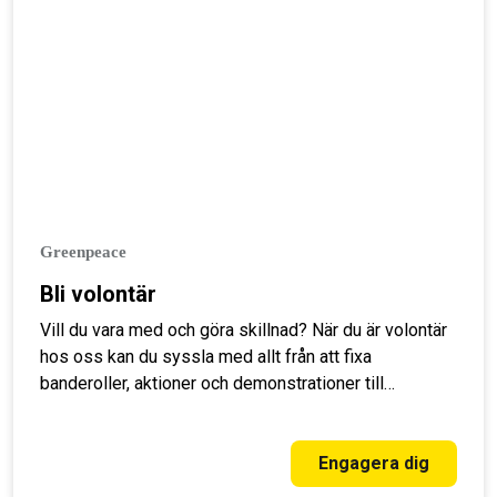
Greenpeace
Bli volontär
Vill du vara med och göra skillnad? När du är volontär
hos oss kan du syssla med allt från att fixa
banderoller, aktioner och demonstrationer till
kampanjarbete. Vi erbjuder även en rad träningar för
att du som volontär ska växa och med oss.
Engagera dig