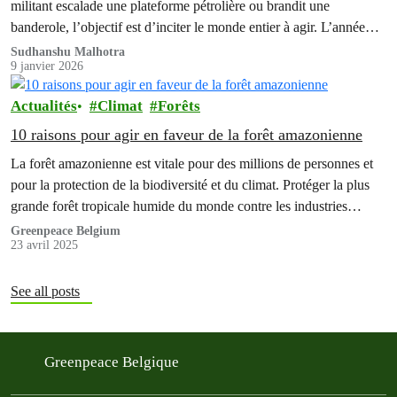
militant escalade une plateforme pétrolière ou brandit une
banderole, l’objectif est d’inciter le monde entier à agir. L’année
2025 a été…
Sudhanshu Malhotra
9 janvier 2026
Actualités
Climat
Forêts
10 raisons pour agir en faveur de la forêt amazonienne
La forêt amazonienne est vitale pour des millions de personnes et
pour la protection de la biodiversité et du climat. Protéger la plus
grande forêt tropicale humide du monde contre les industries
bassement mercantiles ne sera possible que si des gens du monde
Greenpeace Belgium
23 avril 2025
entier agissent ensemble.
See all posts
Greenpeace Belgique