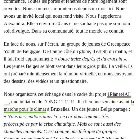
commencé. Toutes les portes et fenêtres de notre logement sont
ouvertes. Nous sommes au printemps depuis un mois ici. Nous
avons un invité local qui nous rend visite. Nous l’appelerons
Alexandra. Elle a environ 20 ans et ne souhaite pas que son nom
soit divulgué. Dans sa communauté, tout le monde se connaît.
En face de nous, sur l’écran, un groupe de jeunes de Greenpeace
Youth de Belgigue. De l’autre côté du globe, il est 9h du matin, et
il fait froid apparemment: «
douze treize degrés et du crachin »
.
Les jeunes Belges se blottissent dans leurs gros pulls. La veille, ils
ont préparé minutieusement la réunion virtuelle, en nous envoyant
des dessins, des vidéos et un questionnaire.
Nous organisons cet échange dans le cadre du projet
1Planet4All
, une initiative de l’ONG 11.11.11. Il a lieu une semaine avant
la
marche pour le climat
à Bruxelles. Un des jeunes Belge partage :
«
Nous descendons dans la rue car nous sommes très
préoccupé·es par la crise climatique. Mais ce sont aussi des
chouettes moments. C’est comme une thérapie de groupe.
Chacun·e peut sentir qu’il ou elle n’est pas seul·e.”
Alexandra