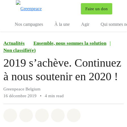
To
Faire un don
Menu
Nos campagnes
À la une
Agir
Qui sommes n
Actualités
Ensemble, nous sommes la solution
|
Non classifié(e)
2019 s’achève. Continuez
à nous soutenir en 2020 !
Greenpeace Belgium
16 décembre 2019
•
4 min read
Share on Whatsapp
Share on Facebook
Share on Twitter
Share via Email
Share on Bluesky