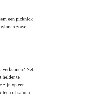
neem een picknick
n winnen zowel
te verkennen? Net
t helder te
e zijn op een
alleen of samen