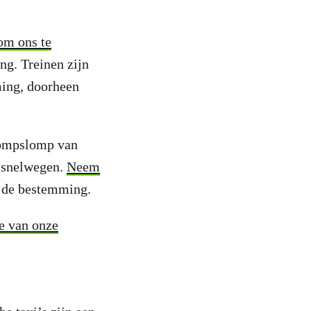
om ons te
ing. Treinen zijn
ming, doorheen
 rompslomp van
n snelwegen.
Neem
n de bestemming.
le van onze