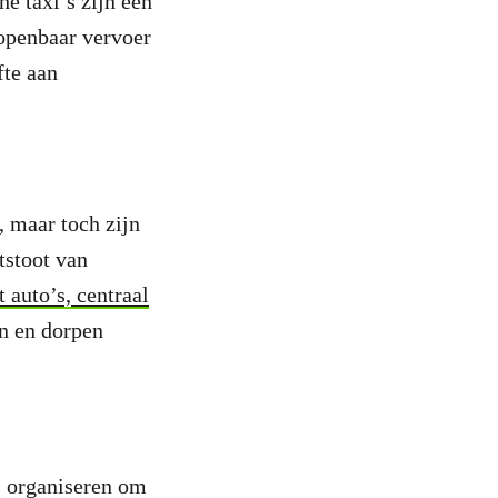
e taxi’s zijn een
 openbaar vervoer
fte aan
, maar toch zijn
tstoot van
 auto’s, centraal
en en dorpen
s organiseren om