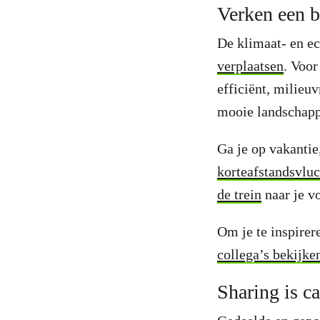
Verken een be
De klimaat- en ec
verplaatsen
. Voor
efficiënt, milieu
mooie landschapp
Ga je op vakantie
korteafstandsvlu
de trein
naar je v
Om je te inspirer
collega’s bekijke
Sharing is c