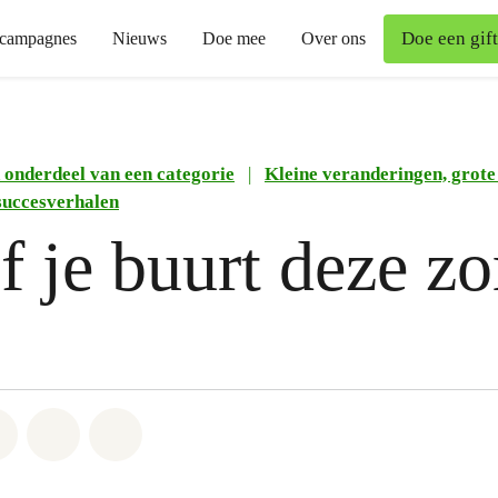
Doe een gift
campagnes
Nieuws
Doe mee
Over ons
 onderdeel van een categorie
|
Kleine veranderingen, grote
succesverhalen
f je buurt deze z
atsapp
on Facebook
Share on Twitter
Share via Email
Share on Bluesky