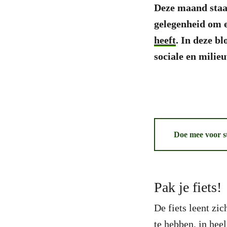
Deze maand staa
gelegenheid om e
heeft
. In deze bl
sociale en milie
Doe mee voor st
Pak je fiets!
De fiets leent zic
te hebben, in hee