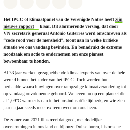
Share on Whatsapp
Share on Facebook
Share on Twitter
Share via Email
Share on Bluesky
Het IPCC of klimaatpanel van de Verenigde Naties heeft
zijn
nieuwe rapport
klaar. Dit alarmerende verslag, dat door
VN-secretaris-generaal António Guterres werd omschreven als
“code rood voor de mensheid”, toont aan in welke kritieke
situatie we ons vandaag bevinden. En benadrukt de extreme
noodzaak om actie te ondernemen om onze planeet
bewoonbaar te houden.
Al 33 jaar werken gezaghebbende klimaatexperts van over de hele
wereld binnen het kader van het IPCC. Toch worden hun
herhaalde waarschuwingen over rampzalige klimaatverandering tot
op vandaag onvoldoende gehoord. We leven nu op een planeet die
al 1,09°C warmer is dan in het pre-industriële tijdperk, en wie zien
jaar na jaar steeds meer extreem weer om ons heen.
De zomer van 2021 illustreert dat goed, met dodelijke
overstromingen in ons land en bij onze Duitse buren, historische