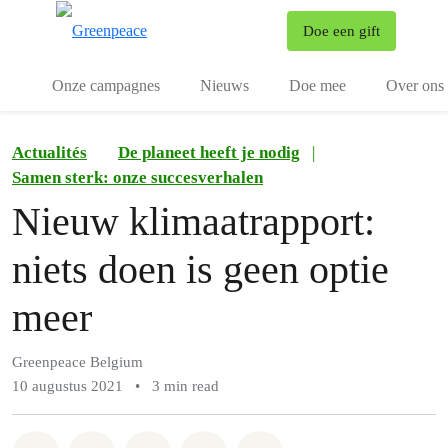
To
Doe een gift
Menu
Onze campagnes
Nieuws
Doe mee
Over ons
Actualités
De planeet heeft je nodig
|
Samen sterk: onze succesverhalen
Nieuw klimaatrapport:
niets doen is geen optie
meer
Greenpeace Belgium
10 augustus 2021
•
3 min read